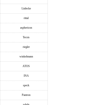
Lüdecke
rittal
asphericon
Tecsis
riegler
winkelmann
ATOS
INA
speck
Pantron
rohde