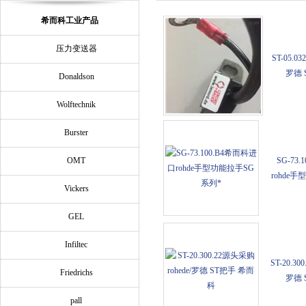
希而科工业产品
压力变送器
ST-05.0
罗德 
Donaldson
Wolftechnik
Burster
OMT
SG-73
rohde
Vickers
GEL
Infiltec
ST-20.30
Friedrichs
罗德 
pall