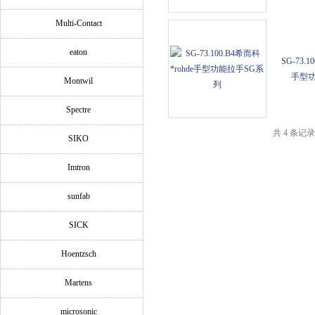
Multi-Contact
eaton
SG-73.1
手型功
Montwil
Spectre
共 4 条记
SIKO
Imtron
sunfab
SICK
Hoentzsch
Martens
microsonic