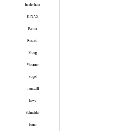
heidenhain
KINAX
Parker
Rexroth
Moog
Woerner
vogel
montwill
hawe
Schneider
bauer