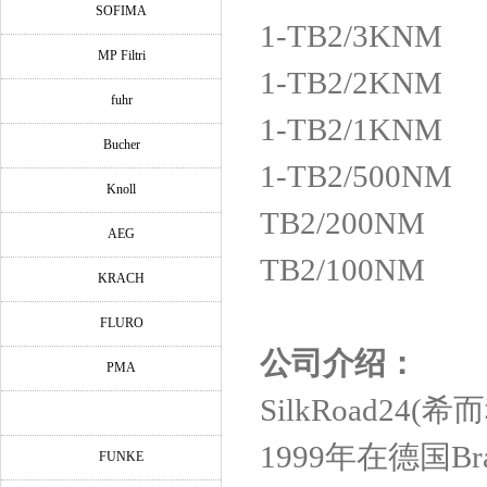
SOFIMA
1-TB2/3KNM
MP Filtri
1-TB2/2KNM
fuhr
1-TB2/1KNM
Bucher
1-TB2/500NM
Knoll
TB2/200NM
AEG
TB2/100NM
KRACH
FLURO
公司介绍：
PMA
SilkRoad2
1999年在德国Bra
FUNKE