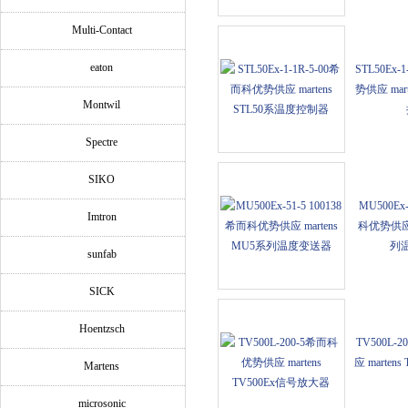
Multi-Contact
eaton
STL50Ex-
势供应 mar
Montwil
Spectre
SIKO
MU500Ex-
Imtron
科优势供应 
列
sunfab
SICK
Hoentzsch
TV500L-
应 marten
Martens
microsonic