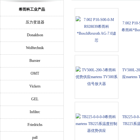
希而科工业产品
压力变送器
7.002 P10
希而科*Bosch
Donaldson
Wolftechnik
Burster
TV500L-
OMT
应marten
Vickers
GEL
Infiltec
TB225-0-
TB225
Friedrichs
pall