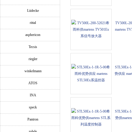
Lüdecke
rittal
TV500L-
martens
asphericon
Tecsis
riegler
STL50Ex-
winkelmann
势供应 mart
ATOS
INA
speck
STL50Ex-
势供marte
Pantron
rohde