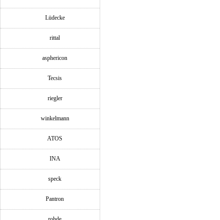
Lüdecke
rittal
asphericon
Tecsis
riegler
winkelmann
ATOS
INA
speck
Pantron
rohde