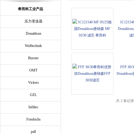
希而科工业产品
压力变送器
1C12154
Donaldso
Donaldson
滤
Wolftechnik
Burster
FFP 3
OMT
Donaldso
Vickers
GEL
共 2 条记
Infiltec
Friedrichs
pall