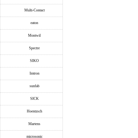
Multi-Contact
eaton
Montwil
Spectre
SIKO
Imtron
sunfab
SICK
Hoentzsch
Martens
microsonic