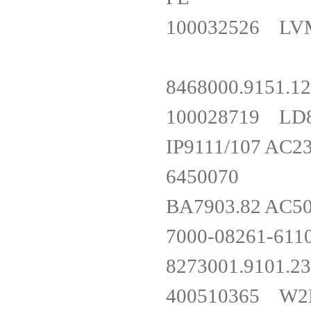
100032526 L
8468000.91
100028719 L
IP9111/107 
645007
BA7903.82 AC
7000-08261-
8273001.91
400510365 