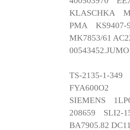
400503970 E
KLASCHKA M
PMA KS9407
MK7853/61 A
00543452.JUMO
TS-2135-1
FYA600
SIEMENS 1L
208659 SLI
BA7905.82 D