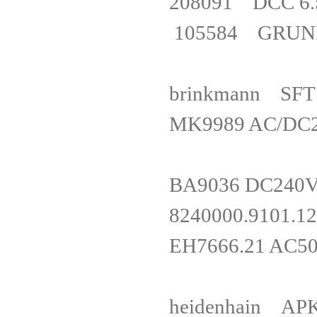
208091 DCC 
105584 GRUND
brinkmann S
MK9989 AC/DC
BA9036 DC24
8240000.91
EH7666.21 AC
heidenhain APK 