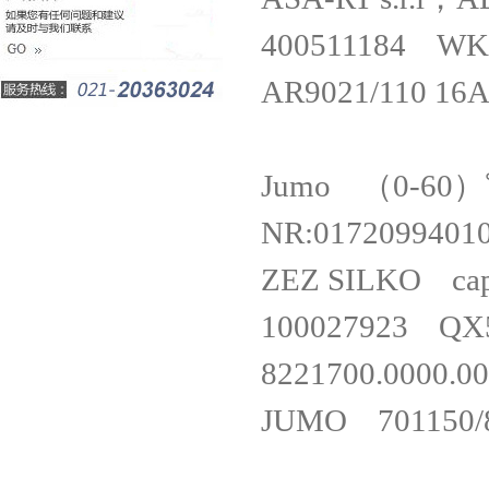
400511184 
AR9021/110 1
Jumo （0-60）℃
NR:01720994
ZEZ SILKO ca
100027923 Q
8221700.00
JUMO 701150/8