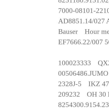
8251180.91
7000-08101-
AD8851.14/0
Bauser Hour 
EF7666.22/00
100023333 Q
00506486.JU
2328J-5
209232 OH 3
8254300.91