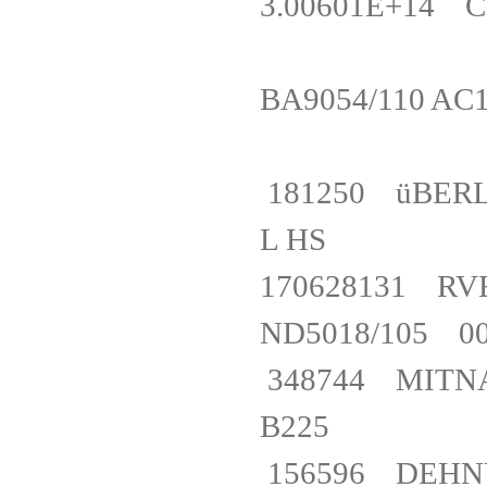
3.00601E+14 C
BA9054/110 
181250 üBERL
L HS
170628131 
ND5018/105
348744 MITNA
B225
156596 DEHN