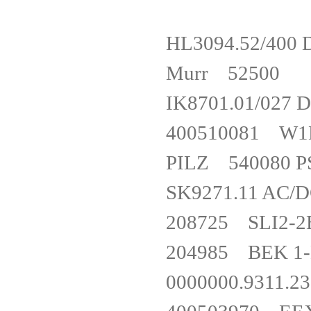
HL3094.52/4
Murr 525
IK8701.01/0
400510081
PILZ 540080
SK9271.11 A
208725 SLI
204985 BEK 
0000000.93