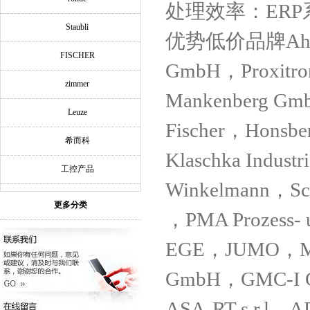
处理效率：ER
Staubli
优势低价品牌Ahlborn
FISCHER
GmbH，Proxitro
zimmer
Mankenberg Gm
Leuze
Fischer，Honsb
希而科
Klaschka Indus
工控产品
Winkelmann，Sc
更多分类
，PMA Prozess- 
EGE，JUMO，Mei
GmbH，GMC-I Go
ASA-RT s.r