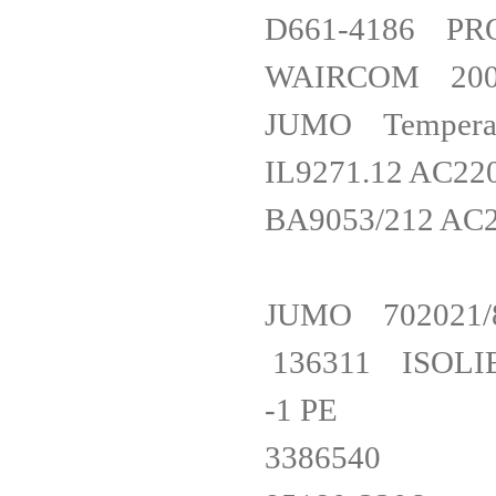
D661-4186 
WAIRCOM 2
JUMO Tempera
IL9271.12 AC
BA9053/212 A
JUMO 70202
136311 ISOLI
-1 PE
338654