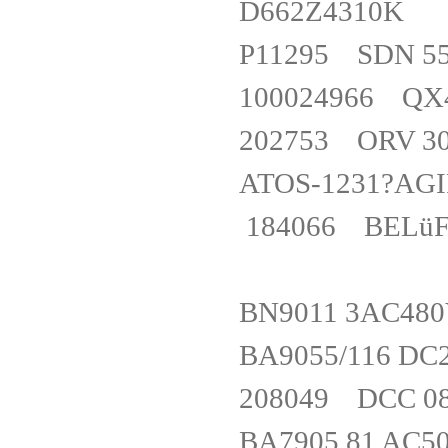
D662Z43
P11295 SDN 
100024966 Q
202753 ORV 
ATOS-1231?
184066 BELüF
BN9011 3AC
BA9055/116 
208049 DCC 
BA7905.81 AC5