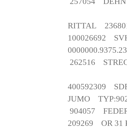
257054 DEHN
RITTAL 23
100026692 
0000000.93
262516 STREC
400592309 S
JUMO TYP:90
904057 FE
209269 OR 3