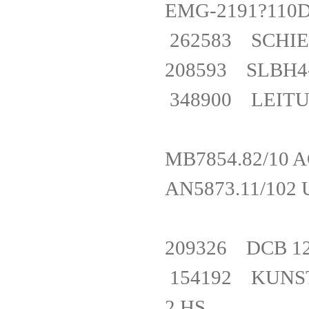
EMG-2191?
262583 SCH
208593 SL
348900 LEITU
MB7854.82/1
AN5873.11/1
209326 DCB 
154192 KUNST
2 HS