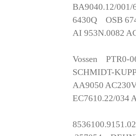
BA9040.12/00
6430Q O
AI 953N.0082
Vossen PT
SCHMIDT-KU
AA9050 AC23
EC7610.22/034
8536100.91