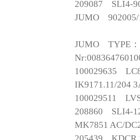
209087 SLI
JUMO 902005/10
JUMO TYPE：20
Nr:00836476
100029635 L
IK9171.11/2
100029511 L
208860 SLI
MK7851 AC/D
205439 KDCR