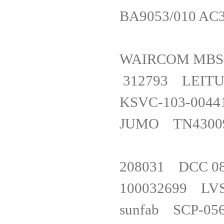
BA9053/010 A
WAIRCOM MB
312793 LEI
KSVC-103
JUMO TN4300
208031 DCC 
100032699 L
sunfab SCP-