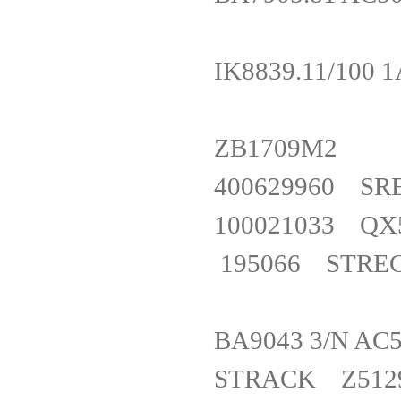
IK8839.11/10
ZB1709
400629960 
100021033 Q
195066 STREC
BA9043 3/N 
STRACK Z5