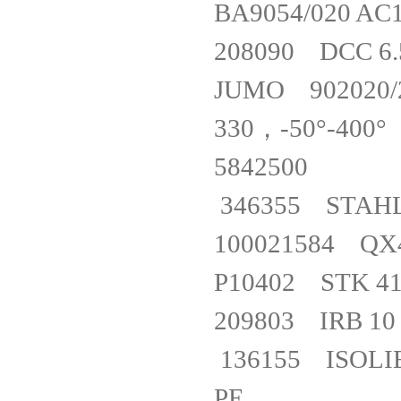
BA9054/020 
208090 DCC 
JUMO 902020/20
330，-50°-
584250
346355 STA
100021584 
P10402 STK 
209803 IRB
136155 ISOLIE
PE