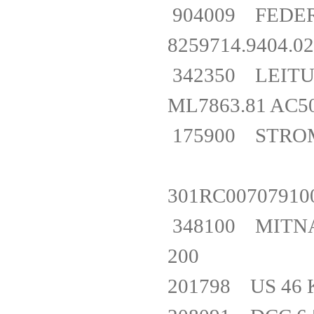
904009 FE
8259714.94
342350 LEIT
ML7863.81 AC
175900 STRO
301RC0070791
348100 MITNA
200
201798 US 4