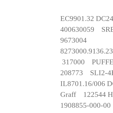
EC9901.32 D
400630059 
967300
8273000.91
317000 PUF
208773 SLI
IL8701.16/0
Graff 122544 H
1908855-00