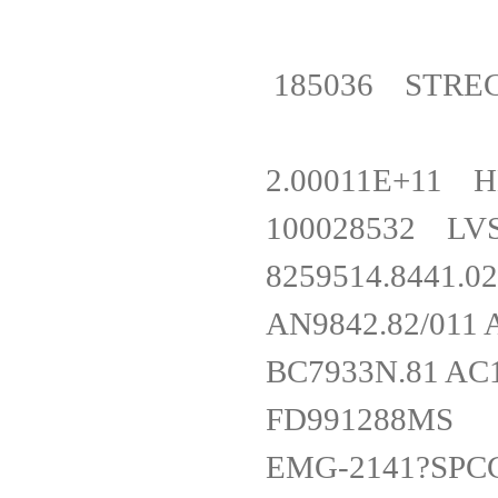
185036 STREC
2.00011E+11
100028532 L
8259514.84
AN9842.82/01
BC7933N.81 A
FD99128
EMG-2141?