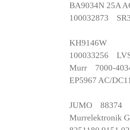
BA9034N 25A 
100032873 S
KH9146
100033256 L
Murr 7000-4
EP5967 AC/DC
JUMO 88
Murrelektro