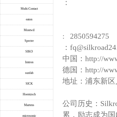
：
Multi-Contact
eaton
Montwil
: 2850594275
Spectre
：fq@silkroad24
SIKO
中国：http://ww
Imtron
德国：http://www.
sunfab
地址：浦东新区川沙
SICK
Hoentzsch
公司历史：Silk
Martens
累，励志成为国
microsonic