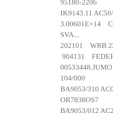
95180-22
IK9143.11 AC
3.00601E+14 C
SVA...
202101 WRB 
904131 FE
00533448.JUMO 
104/000
BA9053/310 A
OR7838O
BA9053/012 A