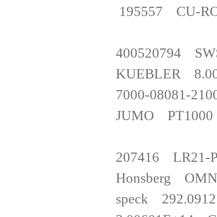
195557 CU-ROH
400520794 
KUEBLER 8.
7000-08081-
JUMO PT1000 
207416 LR
Honsberg OM
speck 292.