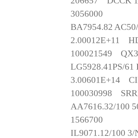
206657 DCCK 
3056000
BA7954.82 AC5
2.00012E+11 
100021549 QX
LG5928.41PS/6
3.00601E+14 
100030998 SR
AA7616.32/100
1566700
IL9071.12/100