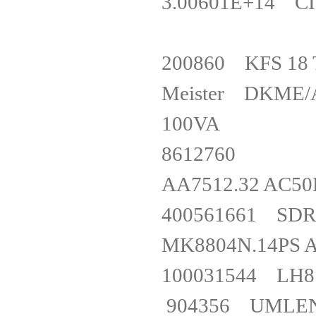
3.00601E+14 CI
200860 KFS 1
Meister DKME/A
100VA
8612760
AA7512.32 AC5
400561661 S
MK8804N.14P
100031544 L
904356 UMLE