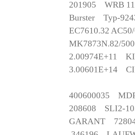
201905 WRB 1
Burster Typ-
EC7610.32 AC5
MK7873N.82/50
2.00974E+11 
3.00601E+14 CI
400600035 M
208608 SLI2
GARANT 7280
346196 LAUF