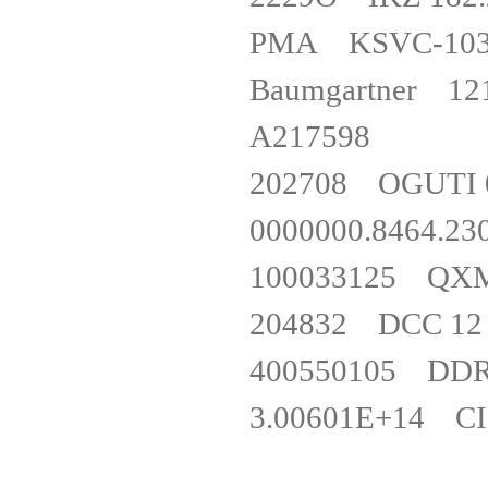
PMA KSVC-1
Baumgartner 121 
A217598
202708 OGUTI
0000000.846
100033125 Q
204832 DCC 1
400550105 DD
3.00601E+14 CI