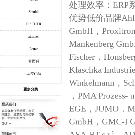
处理效率：ER
Staubli
优势低价品牌Ahlborn 
FISCHER
GmbH，Proxitro
zimmer
Mankenberg Gmb
Leuze
Fischer，Honsb
希而科
Klaschka Indust
工控产品
Winkelmann，Sch
更多分类
，PMA Prozess- 
EGE，JUMO，Meis
GmbH，GMC-I Gos
ASA-RT s.r.