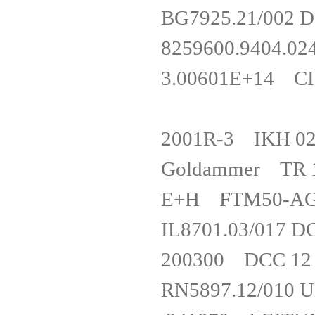
BG7925.21/002
8259600.940
3.00601E+14 CI
2001R-3 
Goldammer TR
E+H FTM50-
IL8701.03/01
200300 DCC 1
RN5897.12/01