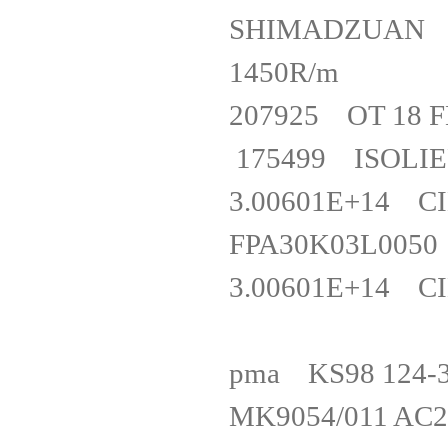
SHIMADZUAN GP
1450R/m
207925 OT 18
175499 ISOLI
3.00601E+14 
FPA30K03L
3.00601E+14 CI
pma KS98 124
MK9054/011 A