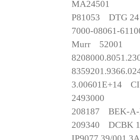
MA24501
P81053 DTG 
7000-08061-61
Murr 5200
8208000.805
8359201.936
3.00601E+14 C
2493000
208187 BEK
209340 DCBK 
IP9077.39/001