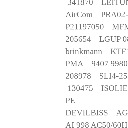
341870 LEIT
AirCom PRA0
P21197050 MF
205654 LGUP 
brinkmann KT
PMA 9407 99
208978 SLI4
130475 ISOLIE
PE
DEVILBISS 
AI 998 AC50/