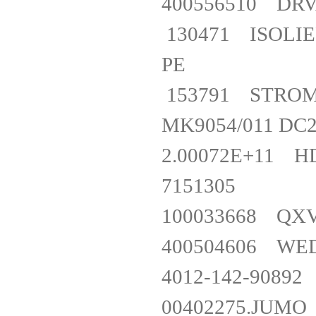
400556510 D
130471 ISOLIE
PE
153791 STRO
MK9054/011 D
2.00072E+11 
7151305
100033668 Q
400504606 WE
4012-142-9
00402275.JUMO 