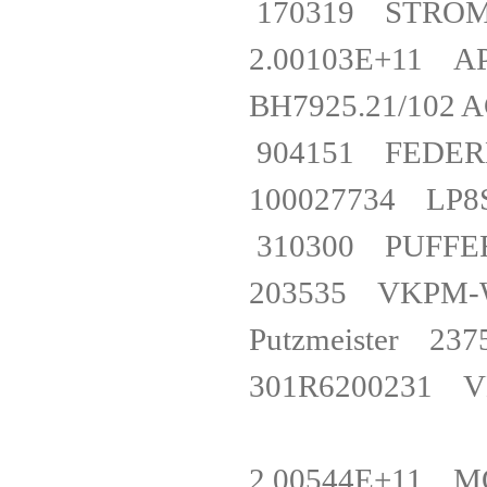
170319 STRO
2.00103E+11 
BH7925.21/102
904151 FED
100027734 LP
310300 PUFF
203535 VKP
Putzmeister 
301R6200231 
2.00544E+11 