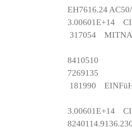
EH7616.24 AC5
3.00601E+14 C
317054 MITN
8410510
7269135
181990 EINFü
3.00601E+14 
8240114.913