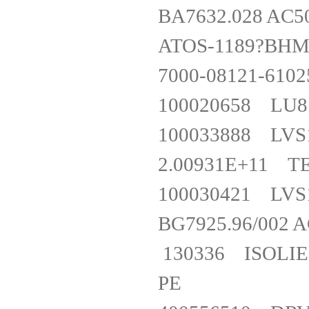
BA7632.028 A
ATOS-1189?BH
7000-08121-61
100020658 LU
100033888 LV
2.00931E+11 T
100030421 L
BG7925.96/00
130336 ISOLIE
PE