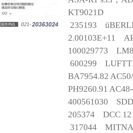
KT9021D
235193 üBE
2.00103E+11 
100029773 LM
600299 LUF
BA7954.82 AC5
PH9260.91 AC
400561030 S
205374 DCC 1
317044 MITNA