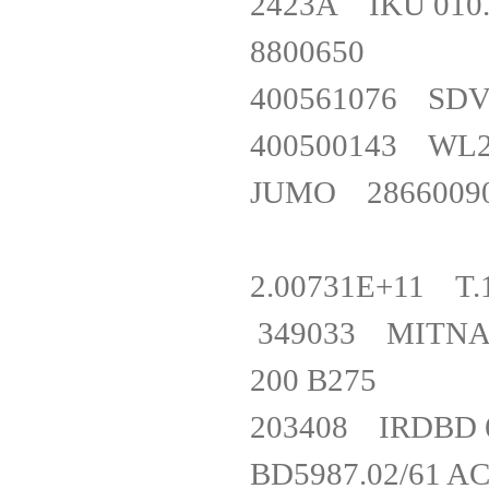
2423A IK
8800650
400561076 S
400500143 W
JUMO 28660090
2.00731E+11 T
349033 MITNA
200 B275
203408 IRDB
BD5987.02/61 