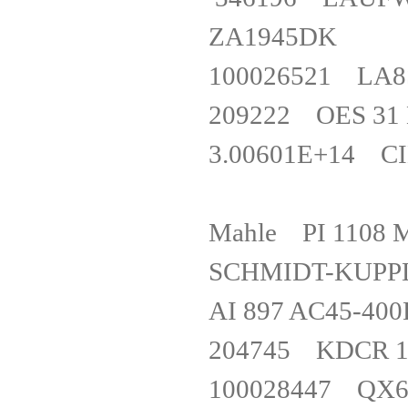
ZA1945D
100026521 LA
209222 OES 31
3.00601E+14 CI
Mahle PI 1108
SCHMIDT-KUPP
AI 897 AC45-4
204745 KDCR
100028447 QX