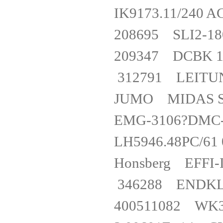
IK9173.11/240
208695 SLI2
209347 DCBK 
312791 LEITU
JUMO MIDAS S
EMG-3106?D
LH5946.48PC/6
Honsberg EFFI
346288 ENDKL
400511082 W