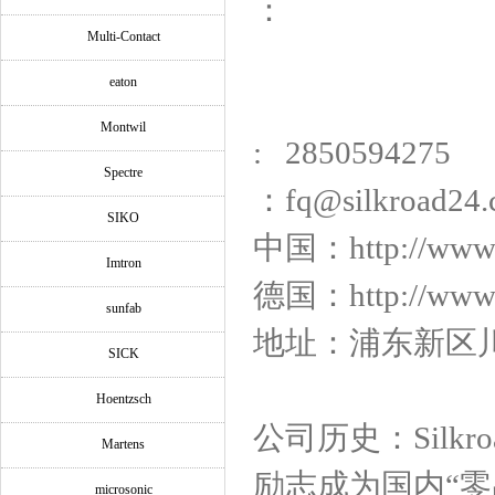
：
Multi-Contact
eaton
Montwil
: 2850594275
Spectre
：fq@silkroad24
SIKO
中国：http://www
Imtron
德国：http://www.s
sunfab
地址：浦东新区川沙
SICK
Hoentzsch
公司历史：Silkr
Martens
励志成为国内“
microsonic