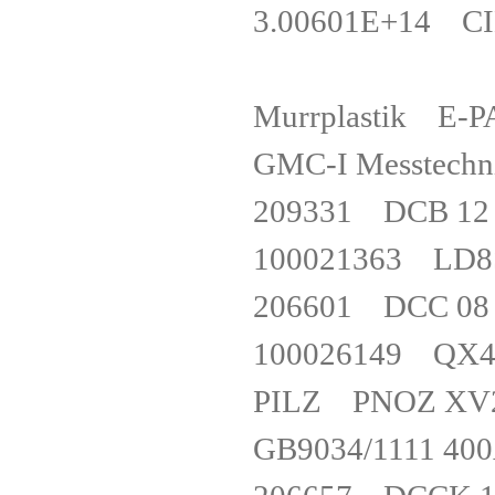
3.00601E+14 C
Murrplastik E
GMC-I Messte
209331 DCB 1
100021363 LD
206601 DCC 0
100026149 Q
PILZ PNOZ XV2
GB9034/1111 4