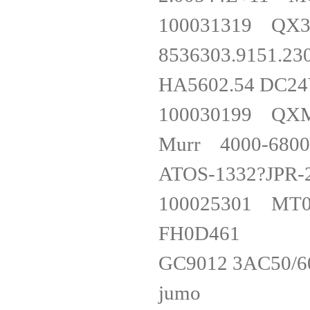
100031319 Q
8536303.915
HA5602.54 D
100030199 Q
Murr 4000-68
ATOS-1332?J
100025301 MT
FH0D461
GC9012 3AC50
jumo