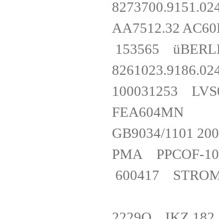
8273700.915
AA7512.32 AC6
153565 üBERL
8261023.918
100031253 LV
FEA604M
GB9034/1101 2
PMA PPCOF-1
600417 STROM
2229O IK