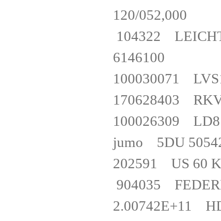
120/052,000
104322 LEICH
6146100
100030071 L
170628403 R
100026309 LD
jumo 5DU 5
202591 US 60
904035 FED
2.00742E+11 