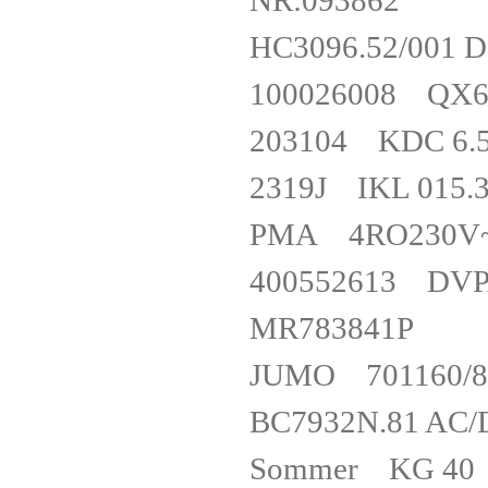
NR:093862
HC3096.52/00
100026008 QX
203104 KDC 6.
2319J IK
PMA 4RO230V
400552613 DV
MR783841
JUMO 701160/
BC7932N.81 A
Sommer KG