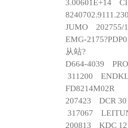
3.00601E+14 
8240702.911
JUMO 202755/
EMG-2175?PDP0
从站?
D664-4039 P
311200 ENDK
FD8214M0
207423 DCR 3
317067 LEIT
200813 KDC 1