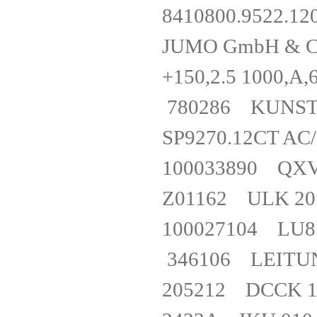
8410800.952
JUMO GmbH & Co
+150,2.5 1000
780286 KUNS
SP9270.12CT A
100033890 Q
Z01162 ULK 
100027104 L
346106 LEITU
205212 DCCK