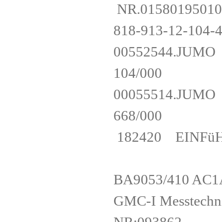
NR.01580195010
818-913-12-10
00552544.JUMO 9
104/000
00055514.JUMO 
668/000
182420 EINFüH
BA9053/410 AC
GMC-I Messtec