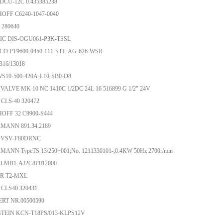
DCU-12C 0.435385238
OFF C6240-1047-0040
 280640
IC DIS-OGU061-P3K-TSSL
CO PT9600-0450-111-STE-AG-626-WSR
316/13018
S10-500-420A-L10-SB0-D8
ALVE MK 10 NC 1410C 1/2DC 24L 16 516899 G 1/2" 24V
CLS-40 320472
OFF 32 C9900-S444
MANN 891.34.2189
 VSV-F80DRNC
ANN TypeTS 13/250+001;No. 1211330101-;0.4KW 50Hz 2700r/min
LMB1-AJ2C8P012000
R T2-MXL
 CLS40 320431
RT NR.00500590
TEIN KCN-T18PS/013-KLPS12V