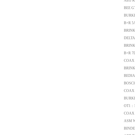
AEG K
BEE GT
BURKE
B+R 5A
BRINK
DELTA
BRINK
B+R 7
COAX 
BRINK
BEDIA 
BOSCH
COAX 
BURKE
OT1：18
COAX 
ASM W
BINDER