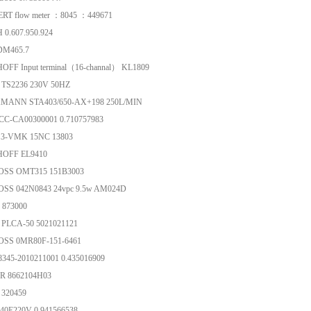
RT flow meter ：8045 ：449671
0.607.950.924
DM465.7
FF Input terminal（16-channal） KL1809
 TS2236 230V 50HZ
MANN STA403/650-AX+198 250L/MIN
CC-CA00300001 0.710757983
3-VMK 15NC 13803
OFF EL9410
SS OMT315 151B3003
SS 042N0843 24vpc 9.5w AM024D
 873000
 PLCA-50 5021021121
SS 0MR80F-151-6461
345-2010211001 0.435016909
R 8662104H03
 320459
40E220V 0.941566538