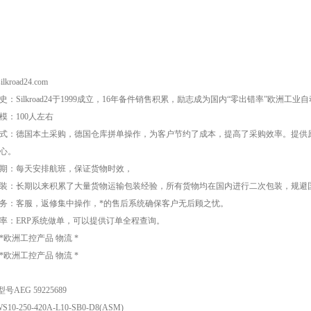
lkroad24.com
史：Silkroad24于1999成立，16年备件销售积累，励志成为国内“零出错率”欧洲
模：100人左右
式：德国本土采购，德国仓库拼单操作，为客户节约了成本，提高了采购效率。提供
心。
期：每天安排航班，保证货物时效，
装：长期以来积累了大量货物运输包装经验，所有货物均在国内进行二次包装，规避
务：客服，返修集中操作，*的售后系统确保客户无后顾之忧。
率：ERP系统做单，可以提供订单全程查询。
*欧洲工控产品 物流 *
*欧洲工控产品 物流 *
号AEG 59225689
S10-250-420A-L10-SB0-D8(ASM)