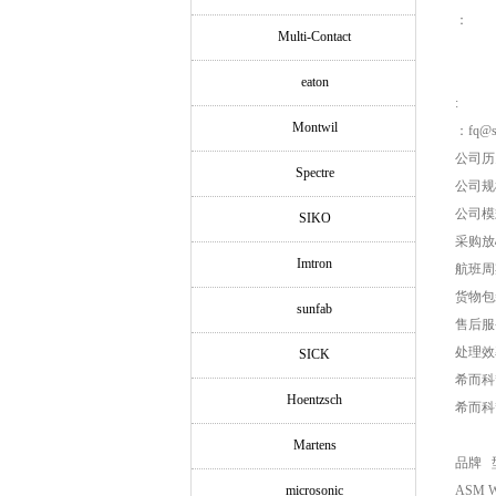
：
Multi-Contact
eaton
:
Montwil
：fq@si
公司历
Spectre
公司规
公司模
SIKO
采购放
Imtron
航班周
货物包
sunfab
售后服
处理效
SICK
希而科
Hoentzsch
希而科
Martens
品牌 型
microsonic
ASM W