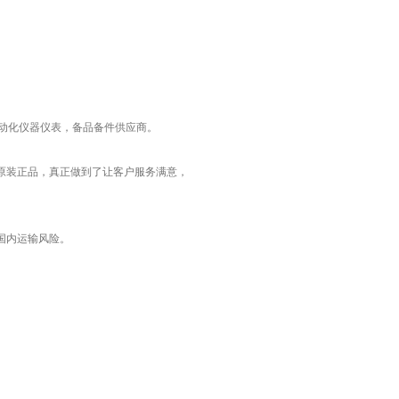
工业自动化仪器仪表，备品备件供应商。
原装正品，真正做到了让客户服务满意，
国内运输风险。