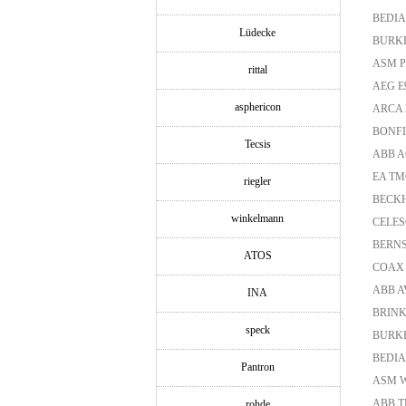
BEDIA 
Lüdecke
BURKE
ASM P
rittal
AEG E
asphericon
ARCA 2
BONFIG
Tecsis
ABB AC
EA TM
riegler
BECKH
winkelmann
CELES
BERNS
ATOS
COAX 
ABB A
INA
BRINK
speck
BURKE
BEDIA 
Pantron
ASM W
ABB TB
rohde