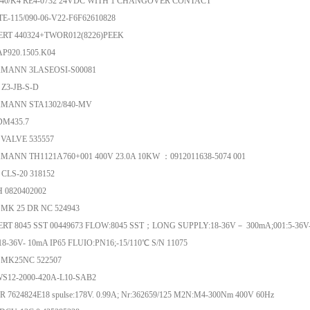
40/K4 RE4-0732 24VDC WITH 1 CHANGOVER CONTACT
E-115/090-06-V22-F6F62610828
RT 440324+TWOR012(8226)PEEK
P920.1505.K04
MANN 3LASEOSI-S00081
 Z3-JB-S-D
MANN STA1302/840-MV
DM435.7
VALVE 535557
MANN TH1121A760+001 400V 23.0A 10KW ：0912011638-5074 001
CLS-20 318152
 0820402002
MK 25 DR NC 524943
RT 8045 SST 00449673 FLOW:8045 SST；LONG SUPPLY:18-36V－ 300mA;001:5-36
-36V- 10mA IP65 FLUIO:PN16;-15/110℃ S/N 11075
MK25NC 522507
S12-2000-420A-L10-SAB2
 7624824E18 spulse:178V. 0.99A; Nr:362659/125 M2N:M4-300Nm 400V 60Hz