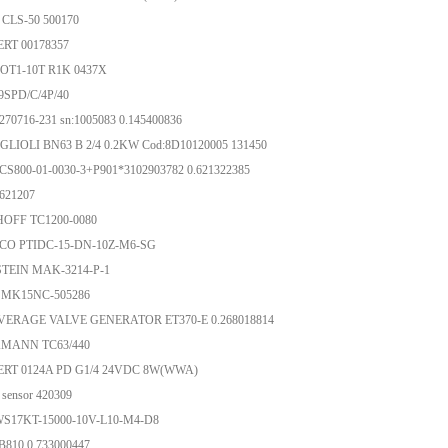
CLS-50 500170
RT 00178357
OT1-10T R1K 0437X
9SPD/C/4P/40
70716-231 sn:1005083 0.145400836
LIOLI BN63 B 2/4 0.2KW Cod:8D10120005 131450
S800-01-0030-3+P901*3102903782 0.621322385
621207
OFF TC1200-0080
CO PTIDC-15-DN-10Z-M6-SG
TEIN MAK-3214-P-1
MK15NC-505286
VERAGE VALVE GENERATOR ET370-E 0.268018814
MANN TC63/440
RT 0124A PD G1/4 24VDC 8W(WWA)
sensor 420309
S17KT-15000-10V-L10-M4-D8
810 0.733000447