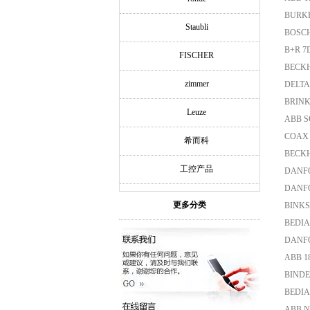
BURKE
Staubli
BOSCH 
B+R 7
FISCHER
BECKHO
zimmer
DELTA
BRINK
Leuze
ABB S
COAX 
希而科
BECKH
工控产品
DANFO
DANFO
更多分类
BINKS
BEDIA
DANFO
ABB 18
BINDE
BEDIA
ABB N