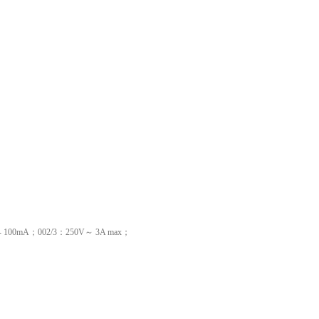
V- 100mA；002/3：250V～ 3A max；