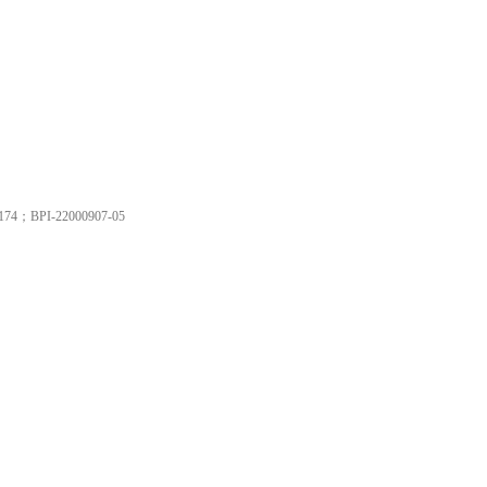
74；BPI-22000907-05