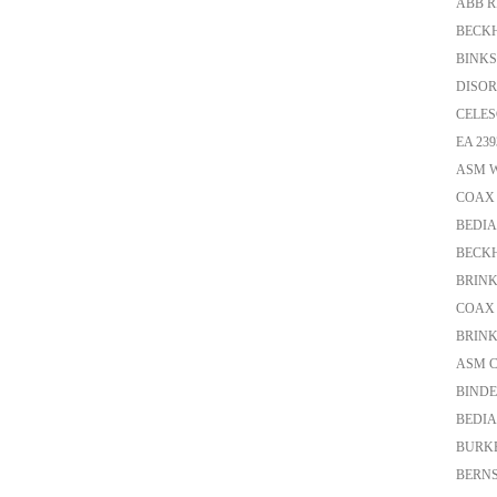
ABB R
BECKH
BINKS
DISOR
CELES
EA 239
ASM W
COAX V
BEDIA 
BECKH
BRINK
COAX
BRINKM
ASM C
BINDE
BEDIA
BURKE
BERNS