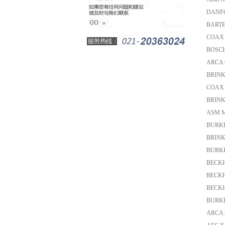
DANFO
BARTE
COAX 
BOSCH
ARCA 9
BRINK
COAX 
BRINK
ASM M
BURKE
BRINK
BURKER
BECKH
BECKH
BECKH
BURKE
ARCA 