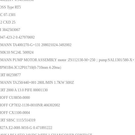
SS Type RT5
C 07-1501
2 CXD 25
 3842503067
47-423-2 0.427970692
MANN TA400/270-G+131 208021024-3492002
MK10 NC24L 500924
MANN PUMP MOTOR ASSEMBLY motor :ZS112130-M+250；pump:SAL1301/580-X+1
PM1B4-3C12P01710(0-710mm 4-20ma）
RT 00259877
MANN TA250/440+001 280L/MIN 1.7KW 50HZ
T 2000 A 13.0 PIFE 00001130
OFF CU8850-0000
OFF CP7832-1139-0010NR:466302002
OFF CX1100-0004
RT SBSC 1115/514319
827A.E2-00H-M10-G 0.471891222