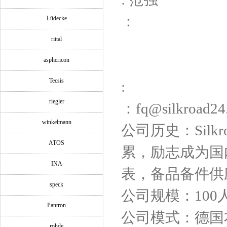
：
Lüdecke
rittal
asphericon
Tecsis
:
riegler
：fq@silkroad24
winkelmann
公司历史：Silk
ATOS
累，励志成为国
INA
表，备品备件供
speck
公司规模：100
Pantron
公司模式：德国
rohde