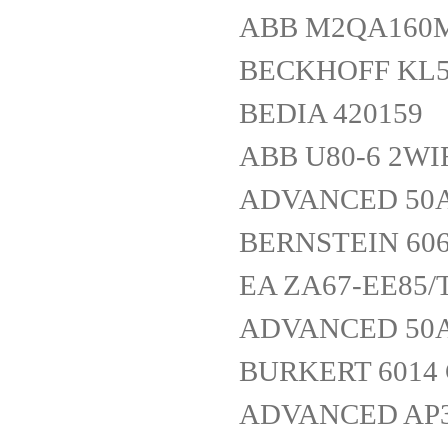
ABB M2QA160M2
BECKHOFF KL5
BEDIA 420159
ABB U80-6 2WIR
ADVANCED 50A
BERNSTEIN 606
EA ZA67-EE85
ADVANCED 50A
BURKERT 6014 
ADVANCED AP