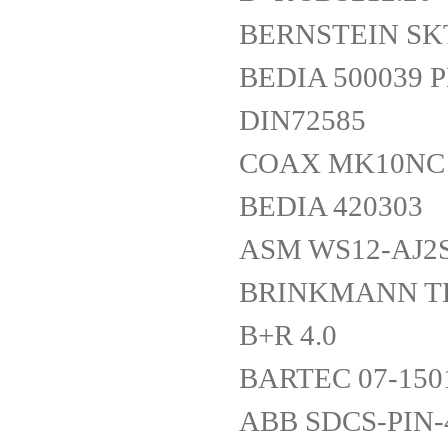
BERNSTEIN SKT
BEDIA 500039 PL
DIN72585
COAX MK10NC
BEDIA 420303
ASM WS12-AJ2S
BRINKMANN T
B+R 4.0
BARTEC 07-1501
ABB SDCS-PIN-4