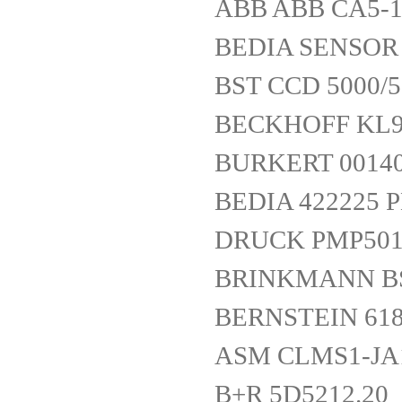
ABB ABB CA5-1
BEDIA SENSOR 
BST CCD 5000/5
BECKHOFF KL9
BURKERT 0014
BEDIA 422225 
DRUCK PMP5017
BRINKMANN BS2
BERNSTEIN 618
ASM CLMS1-JA1
B+R 5D5212.20