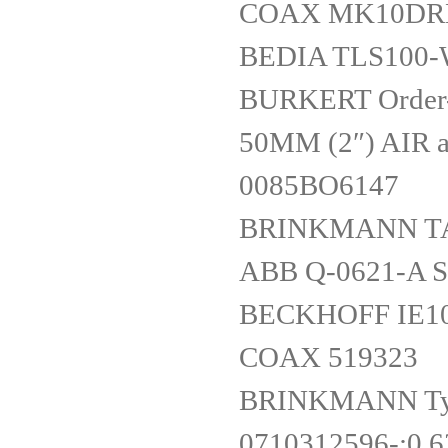
COAX MK10DRN
BEDIA TLS100
BURKERT Order-N
50MM (2″) AIR a
0085BO6147
BRINKMANN TA
ABB Q-0621-A S
BECKHOFF IE1
COAX 519323
BRINKMANN Typ
0710312596-;0.