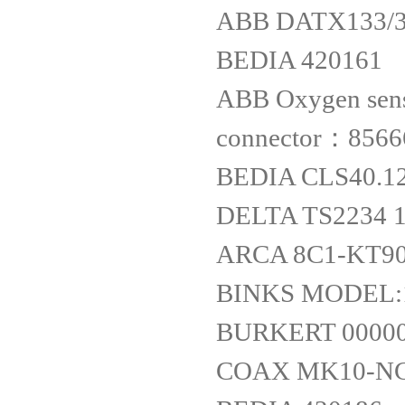
ABB DATX133/3
BEDIA 420161
ABB Oxygen sens
connector：8566
BEDIA CLS40.1
DELTA TS2234 
ARCA 8C1-KT90
BINKS MODEL:1
BURKERT 0000
COAX MK10-NC