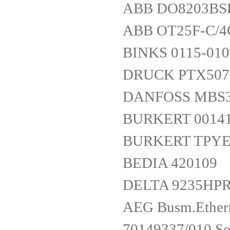
ABB DO8203BSE
ABB OT25F-C/4C
BINKS 0115-010
DRUCK PTX507
DANFOSS MBS33
BURKERT 0014
BURKERT TPYE
BEDIA 420109
DELTA 9235H
AEG Busm.Ether
70149337/010 S