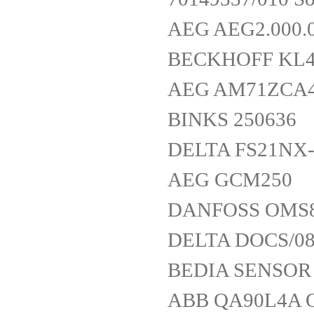
AEG AEG2.000.0
BECKHOFF KL4
AEG AM71ZCA4
BINKS 250636
DELTA FS21NX-0
AEG GCM250
DANFOSS OMS8
DELTA DOCS/0
BEDIA SENSOR 
ABB QA90L4A Q