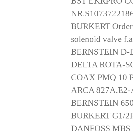
BST EKRPRO CO
NR.S107372218
BURKERT Order 
solenoid valve f
BERNSTEIN D-
DELTA ROTA-S
COAX PMQ 10 PC
ARCA 827A.E2-
BERNSTEIN 650
BURKERT G1/2P
DANFOSS MBS 1