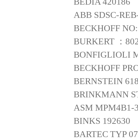
BEDIA 420186
ABB SDSC-REB-1
BECKHOFF NO:51
BURKERT ：802
BONFIGLIOLI MP 
BECKHOFF PRO
BERNSTEIN 618
BRINKMANN ST
ASM MPM4B1-3
BINKS 192630
BARTEC TYP 07