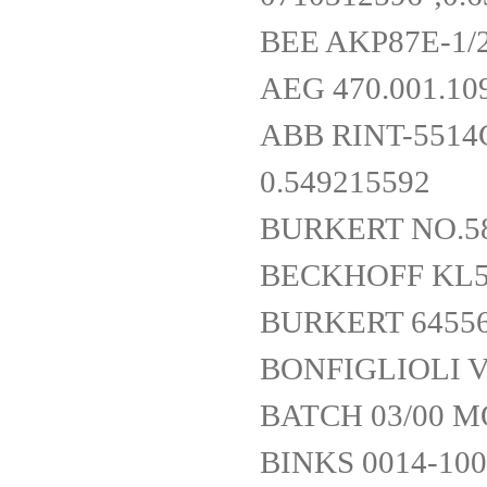
BEE AKP87E-1/
AEG 470.001.10
ABB RINT-5514C
0.549215592
BURKERT NO.5
BECKHOFF KL5
BURKERT 6455
BONFIGLIOLI V
BATCH 03/00 M
BINKS 0014-10