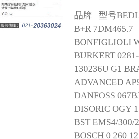
品牌 型号BEDIA 
B+R 7DM465.7
BONFIGLIOLI W
BURKERT 0281-
130236U G1 BR
ADVANCED AP9
DANFOSS 067B
DISORIC OGY 1
BST EMS4/300/2
BOSCH 0 260 12