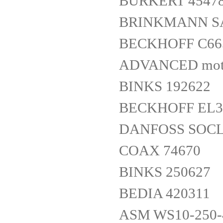
BURKERT 4547
BRINKMANN SAL
BECKHOFF C66
ADVANCED mot
BINKS 192622
BECKHOFF EL3
DANFOSS SOCL
COAX 74670
BINKS 250627
BEDIA 420311
ASM WS10-250-