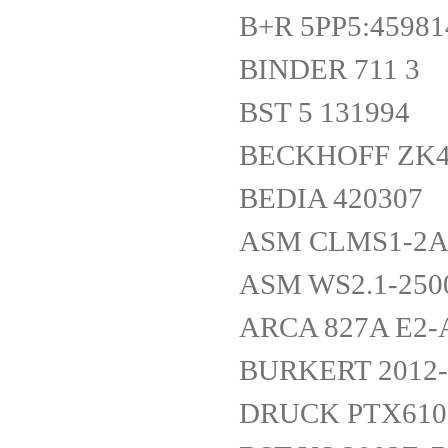
B+R 5PP5:45981
BINDER 711 3
BST 5 131994
BECKHOFF ZK40
BEDIA 420307
ASM CLMS1-2AB
ASM WS2.1-250
ARCA 827A E2-A
BURKERT 2012-
DRUCK PTX61