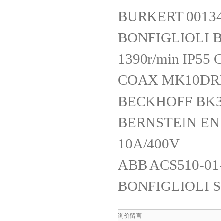
BURKERT 0013
BONFIGLIOLI BN
1390r/min IP55
COAX MK10DRN
BECKHOFF BK3
BERNSTEIN ENM
10A/400V
ABB ACS510-01-
BONFIGLIOLI S
询价留言