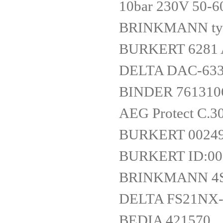
10bar 230V 50-
BRINKMANN type
BURKERT 6281 
DELTA DAC-63
BINDER 761310
AEG Protect C.3
BURKERT 0024
BURKERT ID:00
BRINKMANN 4S
DELTA FS21NX-
BEDIA 421570