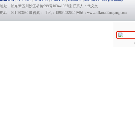
地址：浦东新区川沙王桥路999号1034-1035幢 联系人：代义文
电话：021-20363010 传真： 手机：18964582625 网址：www.silkroadfanqiang.com