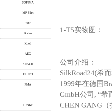
SOFIMA
MP Filtri
fuhr
1-T5实物图：
Bucher
Knoll
AEG
公司介绍：
KRACH
SilkRoad2
FLURO
1999年在德国Bra
PMA
GmbH公司, “
CHEN GANG
FUNKE