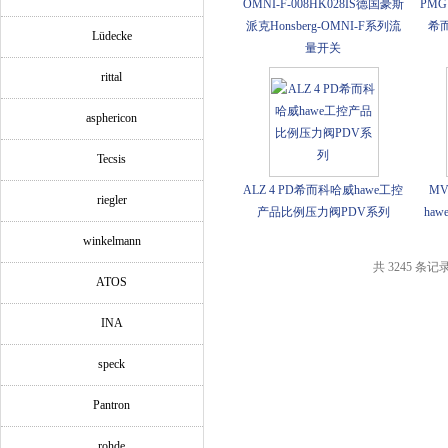
OMNI-F-008HK028IS德国豪斯
PMG1
派克Honsberg-OMNI-F系列流
希而
Lüdecke
量开关
rittal
asphericon
Tecsis
ALZ 4 PD希而科哈威hawe工控
M
riegler
产品比例压力阀PDV系列
ha
winkelmann
共 3245 条记录
ATOS
INA
speck
Pantron
rohde