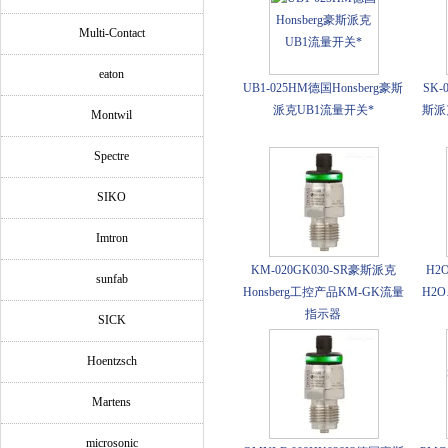
Multi-Contact
eaton
UB1-025HM德国Honsberg豪斯
SK-
派克UB1流量开关*
斯派
Montwil
Spectre
SIKO
Imtron
KM-020GK030-SR豪斯派克
H2O
sunfab
Honsberg工控产品KM-GK流量
H2
指示器
SICK
Hoentzsch
Martens
microsonic