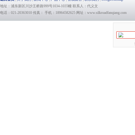
地址：浦东新区川沙王桥路999号1034-1035幢 联系人：代义文
电话：021-20363010 传真： 手机：18964582625 网址：www.silkroadfanqiang.com