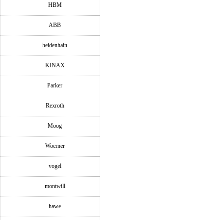
HBM
ABB
heidenhain
KINAX
Parker
Rexroth
Moog
Woerner
vogel
montwill
hawe