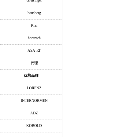
Greisinger
honsberg
Kral
hontzsch
ASA-RT
代理
优势品牌
LORENZ
INTERNORMEN
ADZ
KOBOLD