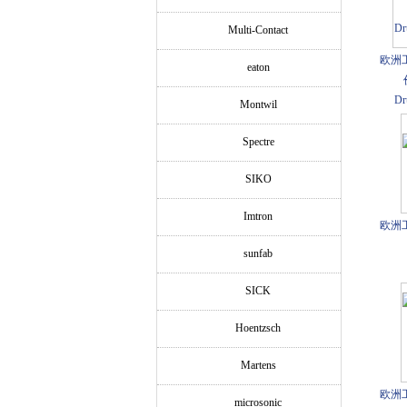
Multi-Contact
欧洲
eaton
Dr
Montwil
Spectre
SIKO
Imtron
欧洲
sunfab
SICK
Hoentzsch
Martens
欧洲
microsonic