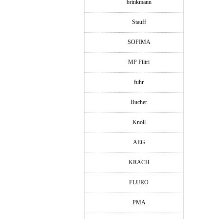
brinkmann
Stauff
SOFIMA
MP Filtri
fuhr
Bucher
Knoll
AEG
KRACH
FLURO
PMA