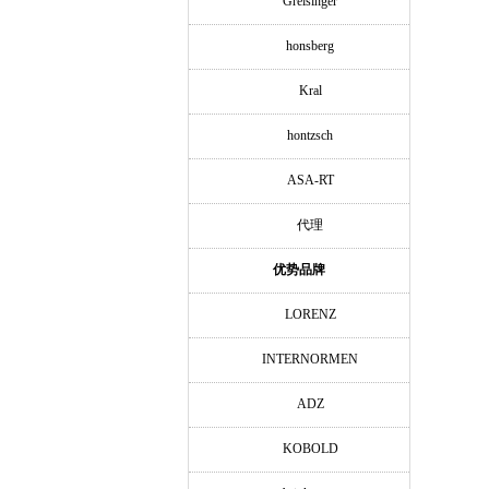
Greisinger
honsberg
Kral
hontzsch
ASA-RT
代理
优势品牌
LORENZ
INTERNORMEN
ADZ
KOBOLD