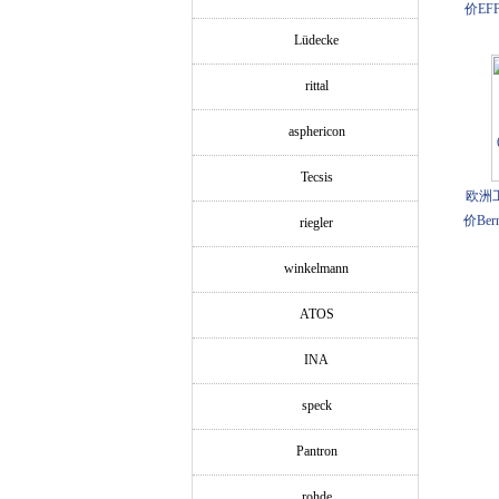
价EFF
Lüdecke
rittal
asphericon
Tecsis
欧洲
价Bern
riegler
winkelmann
ATOS
INA
speck
Pantron
rohde