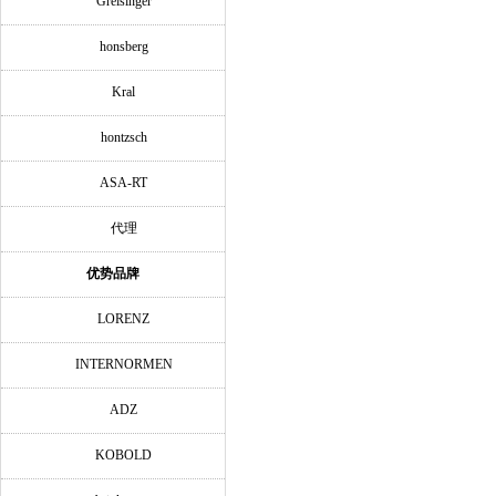
Greisinger
honsberg
Kral
hontzsch
ASA-RT
代理
优势品牌
LORENZ
INTERNORMEN
ADZ
KOBOLD