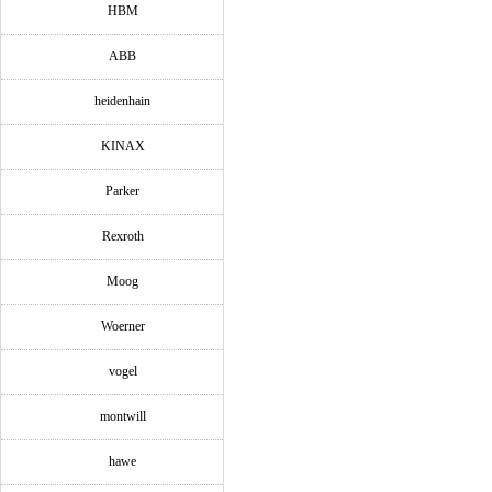
HBM
ABB
heidenhain
KINAX
Parker
Rexroth
Moog
Woerner
vogel
montwill
hawe