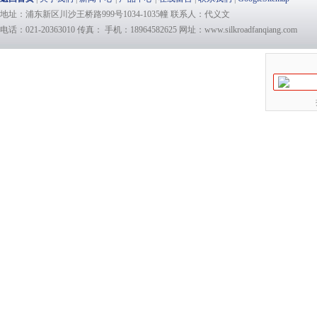
地址：浦东新区川沙王桥路999号1034-1035幢 联系人：代义文
电话：021-20363010 传真： 手机：18964582625 网址：www.silkroadfanqiang.com