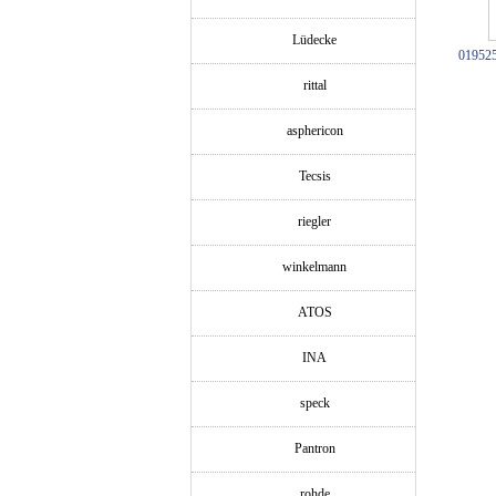
Lüdecke
01952
rittal
asphericon
Tecsis
riegler
winkelmann
ATOS
INA
speck
Pantron
rohde