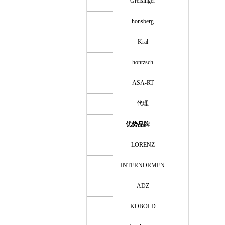
Greisinger
honsberg
Kral
hontzsch
ASA-RT
代理
优势品牌
LORENZ
INTERNORMEN
ADZ
KOBOLD