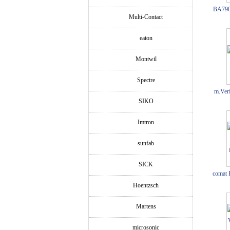
BA790
Multi-Contact
eaton
Montwil
Spectre
m.Ver
SIKO
Imtron
sunfab
SICK
comat
Hoentzsch
Martens
microsonic