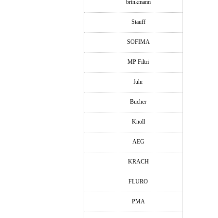
brinkmann
Stauff
SOFIMA
MP Filtri
fuhr
Bucher
Knoll
AEG
KRACH
FLURO
PMA