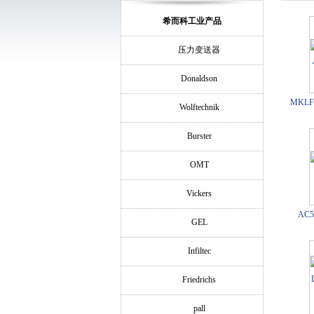
希而科工业产品
压力变送器
Donaldson
MKLF
Wolftechnik
Burster
OMT
Vickers
AC5
GEL
Infiltec
Friedrichs
pall