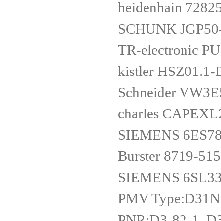
heidenhain 7282
SCHUNK JGP50
TR-electronic P
kistler HSZ01.
Schneider VW3
charles CAPEXL
SIEMENS 6ES78
Burster 8719-51
SIEMENS 6SL33
PMV Type:D31N
PNR:D3-82-1, 