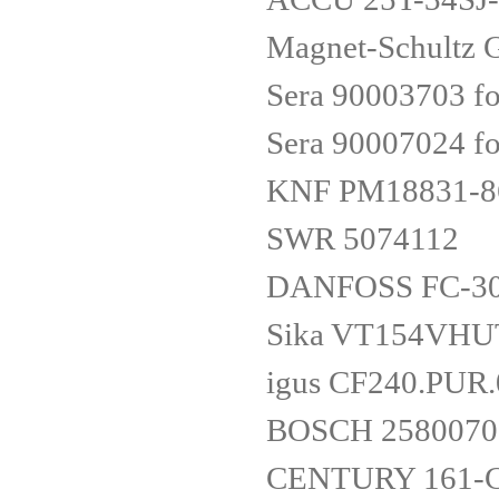
Magnet-Schult
Sera 90003703 f
Sera 90007024 f
KNF PM18831-8
SWR 5074112
DANFOSS FC-30
Sika VT154VHU
igus CF240.PUR.
BOSCH 2580070
CENTURY 161-