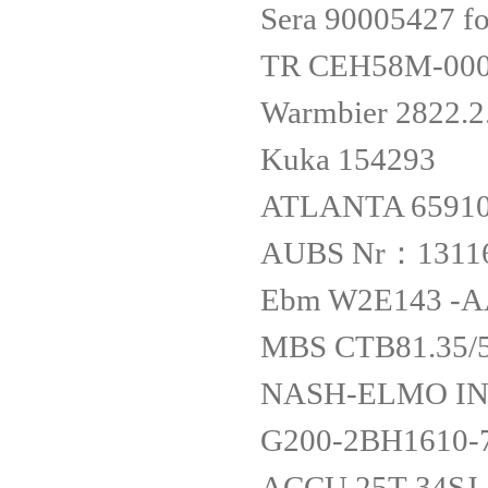
Sera 90005427 f
TR CEH58M-00
Warmbier 2822.2
Kuka 154293
ATLANTA 6591
AUBS Nr：1311
Ebm W2E143 -A
MBS CTB81.35/5
NASH-ELMO IN
G200-2BH1610-
ACCU 25T-34SJ