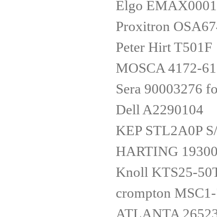
Elgo EMAX0001
Proxitron OSA67
Peter Hirt T501F
MOSCA 4172-61
Sera 90003276 f
Dell A2290104
KEP STL2A0P S
HARTING 19300
Knoll KTS25-50
crompton MSC1-
ATLANTA 2652