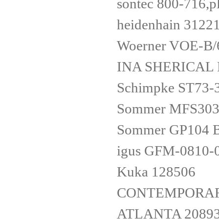
sontec 800-716,pl
heidenhain 3122
Woerner VOE-B/6
INA SHERICAL 
Schimpke ST73-
Sommer MFS303
Sommer GP104 
igus GFM-0810
Kuka 128506
CONTEMPORARY
ATLANTA 2089