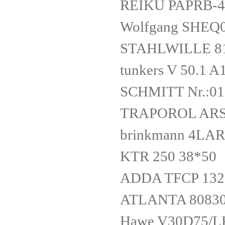
REIKU PAPRB-4
Wolfgang SHE
STAHLWILLE 8
tunkers V 50.1 A
SCHMITT Nr.:01
TRAPOROL ARS
brinkmann 4LA
KTR 250 38*50
ADDA TFCP 132
ATLANTA 8083
Hawe V30D75/L