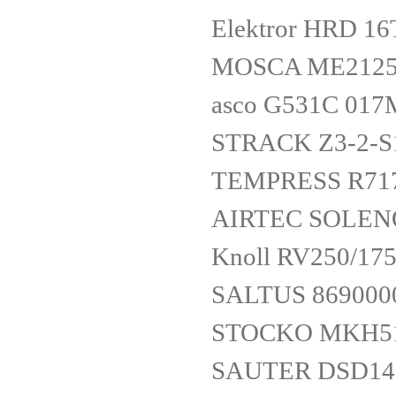
Elektror HRD 1
MOSCA ME212
asco G531C 017
STRACK Z3-2-S
TEMPRESS R717
AIRTEC SOLENO
Knoll RV250/1
SALTUS 869000
STOCKO MKH51
SAUTER DSD14