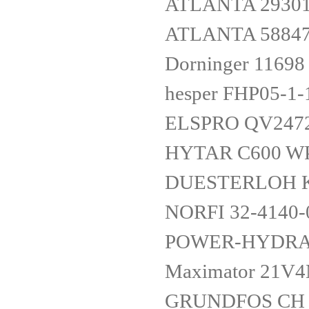
ATLANTA 2930
ATLANTA 5884
Dorninger 11698
hesper FHP05-1-
ELSPRO QV247
HYTAR C600 W
DUESTERLOH KM
NORFI 32-4140-
POWER-HYDRAUL
Maximator 21V
GRUNDFOS CH 2