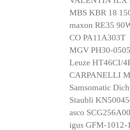
VALENTIN ILX 
MBS KBR 18 15
maxon RE35 90W
CO PA11A303T
MGV PH30-050
Leuze HT46CI/4
CARPANELLI M
Samsomatic Dicht
Staubli KN5004
asco SCG256A0
igus GFM-1012