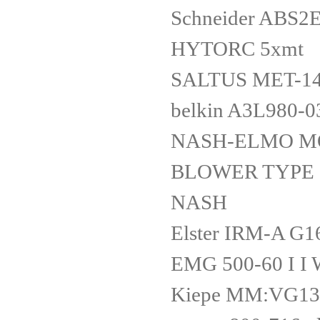
Schneider ABS
HYTORC 5xmt
SALTUS MET-1
belkin A3L980-
NASH-ELMO M
BLOWER TYPE :
NASH
Elster IRM-A G1
EMG 500-60 I I
Kiepe MM:VG133