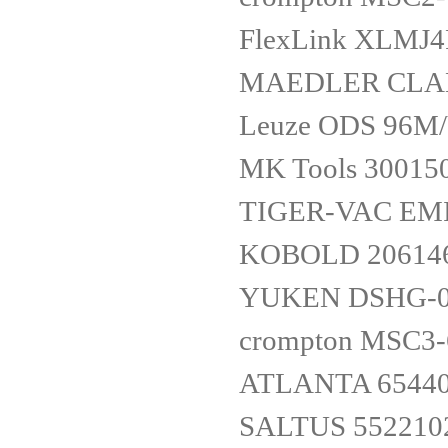
FlexLink XLMJ4
MAEDLER CLAM
Leuze ODS 96M/
MK Tools 300150
TIGER-VAC EMI
KOBOLD 206146
YUKEN DSHG-03
crompton MSC3-
ATLANTA 6544
SALTUS 552210