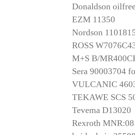
Donaldson oilfre
EZM 11350
Nordson 110181
ROSS W7076C43
M+S B/MR400C
Sera 90003704 f
VULCANIC 4603
TEKAWE SCS 500
Tevema D13020
Rexroth MNR:08