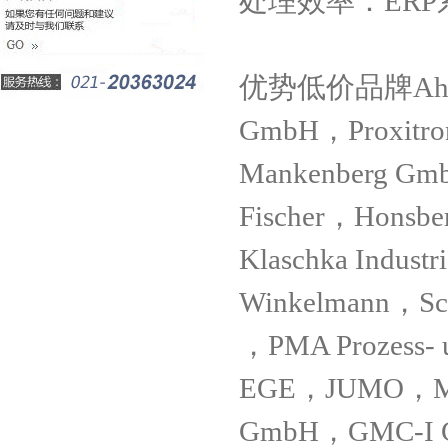
处理效率：ER
优势低价品牌Ahlborn
GmbH，Proxitro
Mankenberg Gm
Fischer，Honsb
Klaschka Indus
Winkelmann，Sc
，PMA Prozess- 
EGE，JUMO，Mei
GmbH，GMC-I Go