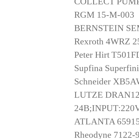
COLLECT PUM
RGM 15-M-003
BERNSTEIN SEM
Rexroth 4WRZ 2
Peter Hirt T501
Supfina Superfin
Schneider XB5
LUTZE DRAN12
24B;INPUT:22
ATLANTA 6591
Rheodyne 7122-