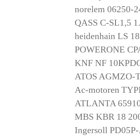
norelem 06250
QASS C-SL1,5 1
heidenhain LS
POWERONE CPA
KNF NF 10KPD
ATOS AGMZO-TE
Ac-motoren TY
ATLANTA 6591
MBS KBR 18 20
Ingersoll PD05P