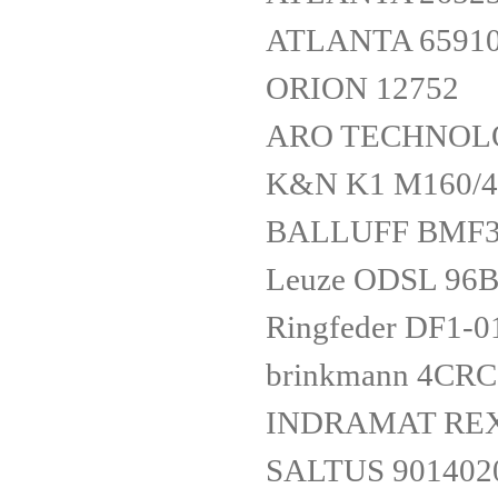
ATLANTA 6591
ORION 12752
ARO TECHNOLO
K&N K1 M160/4
BALLUFF BMF3
Leuze ODSL 96B
Ringfeder DF1-0
brinkmann 4CR
INDRAMAT REX
SALTUS 90140