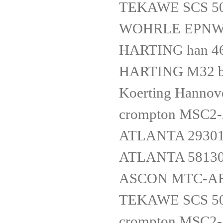
TEKAWE SCS 500
WOHRLE EPNW
HARTING han 4
HARTING M32 bl
Koerting Hanno
crompton MSC2-
ATLANTA 2930
ATLANTA 58130
ASCON MTC-AR
TEKAWE SCS 500
crompton MSC2-