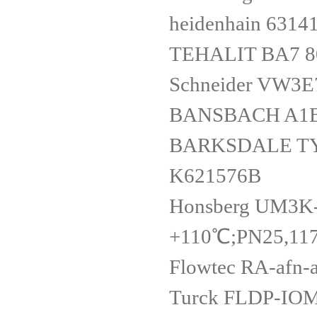
heidenhain 6314
TEHALIT BA7 8
Schneider VW3E
BANSBACH A1B1
BARKSDALE TYP
K621576B
Honsberg UM3
+110℃;PN25,1
Flowtec RA-afn-
Turck FLDP-IO