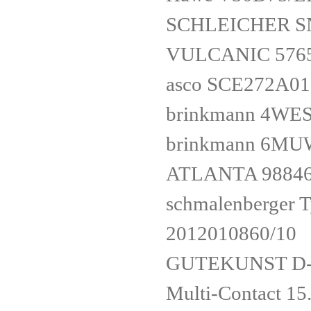
SCHLEICHER S
VULCANIC 5765
asco SCE272A0
brinkmann 4WE
brinkmann 6MU
ATLANTA 9884
schmalenberger 
2012010860/10
GUTEKUNST D-
Multi-Contact 15