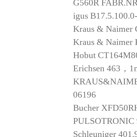
G560R FABR.NR
igus B17.5.100.0
Kraus & Naimer
Kraus & Naimer
Hobut CT164M80
Erichsen 463，1
KRAUS&NAIMER
06196
Bucher XFD50
PULSOTRONIC 9
Schleuniger 401