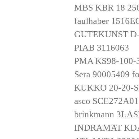
MBS KBR 18 25
faulhaber 1516E
GUTEKUNST D-
PIAB 3116063
PMA KS98-100-
Sera 90005409 f
KUKKO 20-20-S
asco SCE272A0
brinkmann 3LA
INDRAMAT KDA 