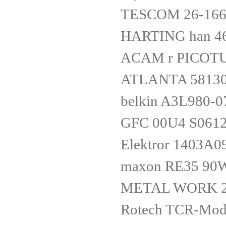
TESCOM 26-166
HARTING han 4
ACAM r PICOT
ATLANTA 58130
belkin A3L980-
GFC 00U4 S0612
Elektror 1403A0
maxon RE35 90W
METAL WORK 2
Rotech TCR-Mod