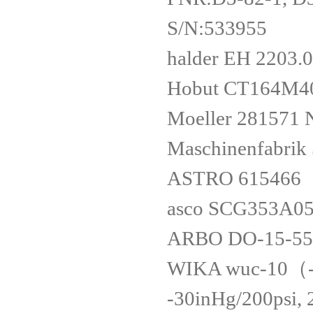
S/N:533955
halder EH 2203.
Hobut CT164M40
Moeller 28157
Maschinenfabrik
ASTRO 615466
asco SCG353A05
ARBO DO-15-55
WIKA wuc-10（-
-30inHg/200psi, 