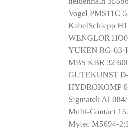
heidenhain 3558
Vogel PMS11C-
KabelSchlepp H
WENGLOR HO08P
YUKEN RG-03-
MBS KBR 32 60
GUTEKUNST D-
HYDROKOMP 60
Sigmatek AI 084
Multi-Contact 15
Mytec M5694-2