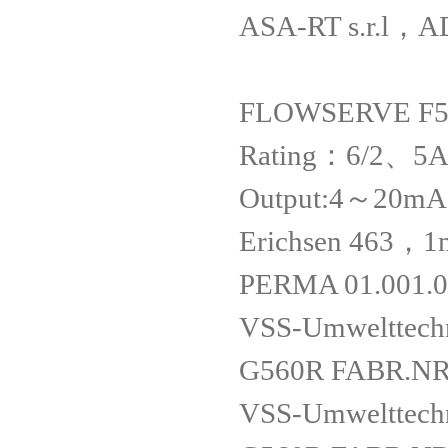
ASA-RT s.r
FLOWSERVE F5
Rating：6/2、5A
Output:4～20mA
Erichsen 463，
PERMA 01.001.
VSS-Umwelttechn
G560R FABR.NR
VSS-Umwelttech