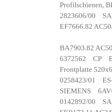
Profilschiene
2823606/00 S
EF7666.82 AC
BA7903.82 AC
6372562 CP Bed
Frontplatte 52
0258423/01 
SIEMENS 6A
0142892/00 S