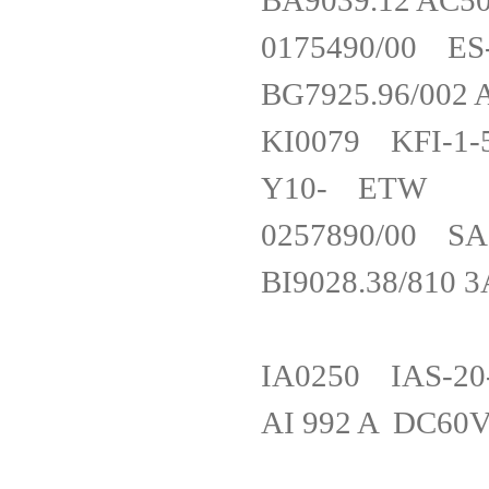
BA9039.12 A
0175490/00 
BG7925.96/00
KI0079 KFI-1-5
Y10- ETW
0257890/00 
BI9028.38/81
IA0250 IAS-20
AI 992 A DC6