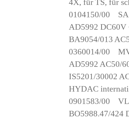
4X, für TS, fü
0104150/00 
AD5992 DC60
BA9054/013 
0360014/00 
AD5992 AC50
IS5201/30002
HYDAC intern
0901583/00 
BO5988.47/42