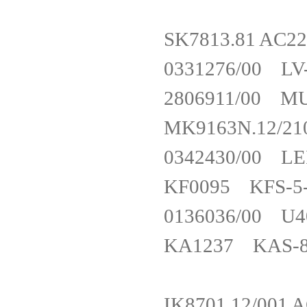
SK7813.81 A
0331276/00
2806911/00 
MK9163N.12/
0342430/00 
KF0095 KFS-
0136036/00 
KA1237 KAS-80
IK8701.12/0