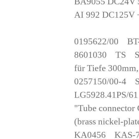
BA9055 DC24
AI 992 DC125
0195622/00 
8601030 TS Sock
für Tiefe 300
0257150/00-
LG5928.41PS
"Tube connector 
(brass nickel
KA0456 KAS-7