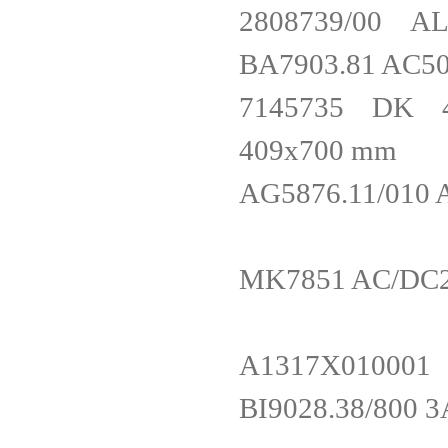
2808739/00
BA7903.81 AC
7145735 DK 482
409x700 m
AG5876.11/01
MK7851 AC/DC2
A1317X01
BI9028.38/80