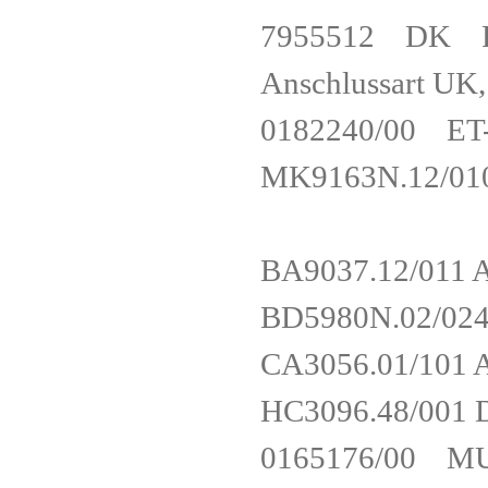
7955512 DK PDU
Anschlussart 
0182240/00 
MK9163N.12/01
BA9037.12/01
BD5980N.02/
CA3056.01/10
HC3096.48/0
0165176/00 M