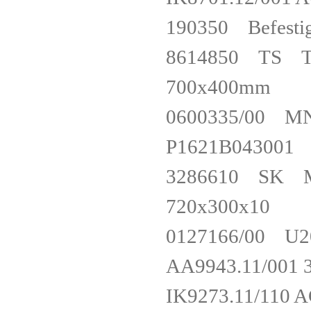
190350 Befest
8614850 TS Teil
700x400mm
0600335/0
P1621B04
3286610 SK Meta
720x300x10
0127166/00 
AA9943.11/0
IK9273.11/11