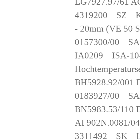
LG7927.97/6
4319200 SZ Kabe
- 20mm (VE 5
0157300/00 S
IA0209 ISA-10-
Hochtemperatur
BH5928.92/0
0183927/00 
BN5983.53/1
AI 902N.0081
3311492 SK Liq