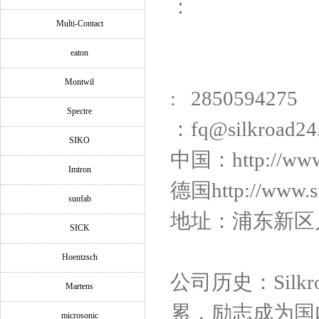
：
Multi-Contact
eaton
Montwil
: 2850594275
Spectre
：fq@silkroad24
SIKO
中国：http://ww
Imtron
德国http://www.si
sunfab
地址：浦东新区川沙
SICK
Hoentzsch
公司历史：Silk
Martens
累，励志成为国
microsonic