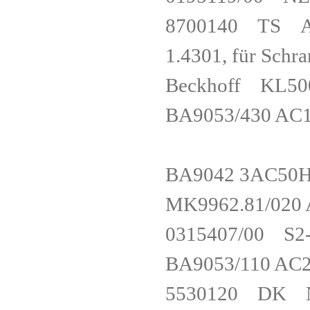
8700140 TS Abde
1.4301, für Sc
Beckhoff K
BA9053/430 AC
BA9042 3AC
MK9962.81/02
0315407/00
BA9053/110 
5530120 DK Netz