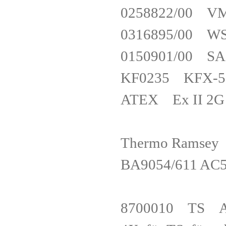
0258822/00
0316895/00 
0150901/00 
KF0235 KFX-5-1
ATEX Ex II 2G E
Thermo Ram
BA9054/611 A
8700010 TS An