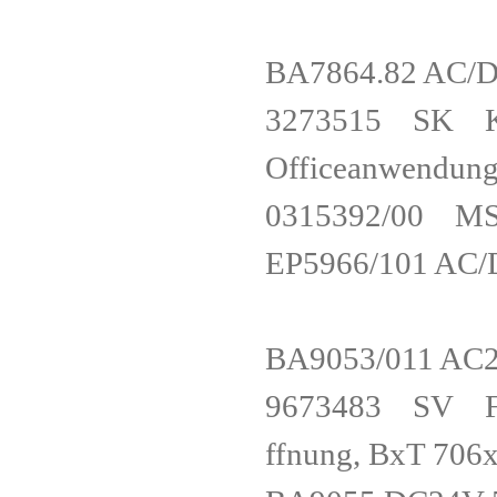
BA7864.82 
3273515 SK Küh
Officeanwen
0315392/00 
EP5966/101 A
BA9053/011 A
9673483 SV Funk
ffnung, BxT 