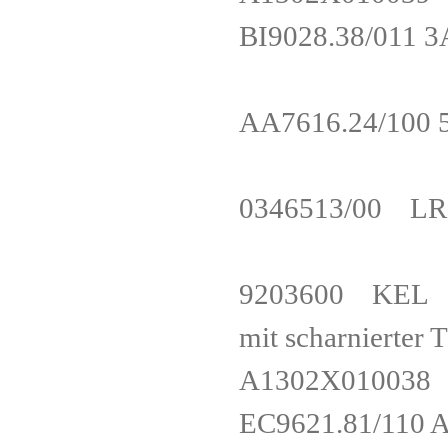
BI9028.38/01
AA7616.24/10
0346513/00 LR
9203600 KEL Ex
mit scharniert
A1302X01
EC9621.81/110