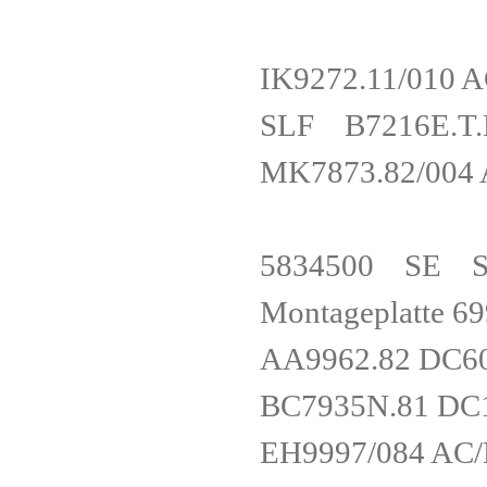
IK9272.11/01
SLF B7216E
MK7873.82/004
5834500 SE SE
Montageplatte 
AA9962.82 D
BC7935N.81 
EH9997/084 