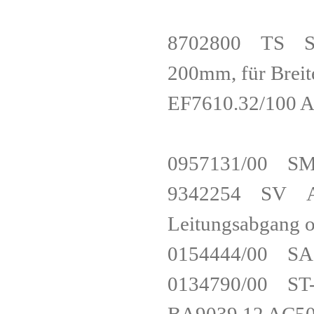
8702800 TS Sock
200mm, für Bre
EF7610.32/10
0957131/00
9342254 SV Ansc
Leitungsabgan
0154444/00 
0134790/00 