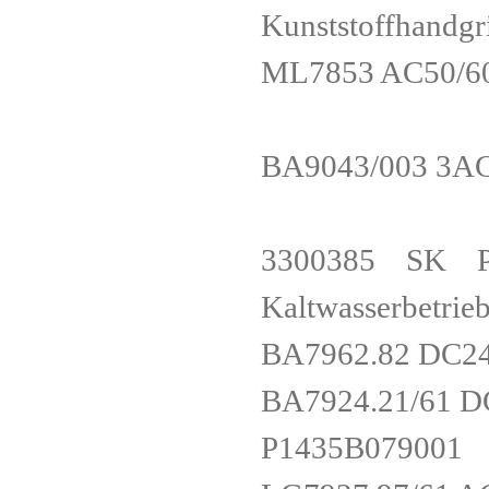
Kunststoffhandg
ML7853 AC50/6
BA9043/003 3A
3300385 SK Pr?z
Kaltwasserbetr
BA7962.82 D
BA7924.21/6
P1435B07