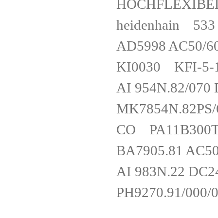
HOCHFLEX
heidenhain 
AD5998 AC50
KI0030 KFI-
AI 954N.82/0
MK7854N.82P
CO PA11B
BA7905.81 AC
AI 983N.22 
PH9270.91/00