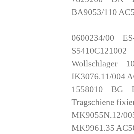
BA9053/110 A
0600234/00 
S5410C12
Wollschlage
IK3076.11/0
1558010 BG Bus
Tragschiene fi
MK9055N.12/
MK9961.35 AC5