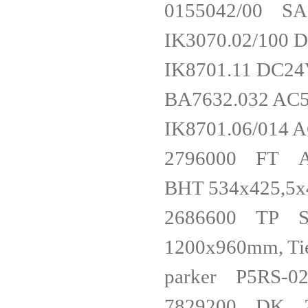
0155042/00 
IK3070.02/1
IK8701.11 
BA7632.032 
IK8701.06/0
2796000 FT Acr
BHT 534x425
2686600 TP Stan
1200x960mm, T
parker P5R
7829200 DK Z