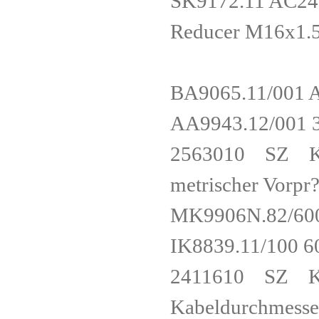
SK9172.11 A
Reducer M16x1.5
BA9065.11/00
AA9943.12/0
2563010 SZ Kuns
metrischer Vor
MK9906N.82/
IK8839.11/1
2411610 SZ Kab
Kabeldurchme