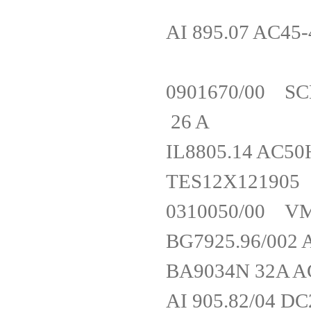
AI 895.07 AC
0901670/00 S
26 A
IL8805.14 A
TES12X12
0310050/00
BG7925.96/00
BA9034N 32A 
AI 905.82/04