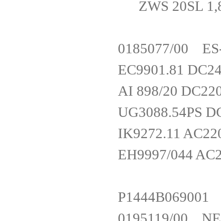
ZWS 20SL 1
0185077/00 
EC9901.81 D
AI 898/20 D
UG3088.54P
IK9272.11 AC
EH9997/044 A
P1444B06
0195119/00