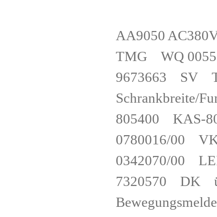
AA9050 AC38
TMG WQ 0055
9673663 SV Tei
Schrankbreite/
805400 KAS
0780016/00 
0342070/00 
7320570 DK üb
Bewegungsme