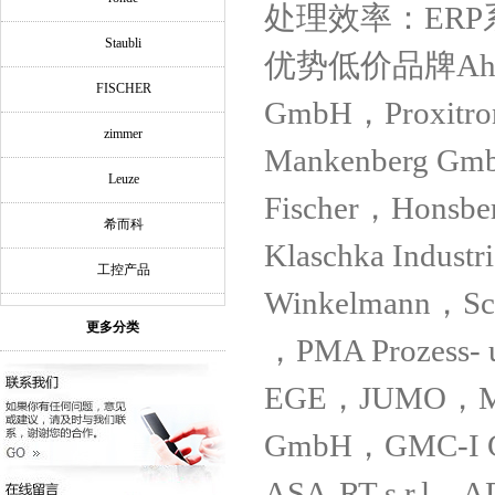
处理效率：ER
Staubli
优势低价品牌Ahlborn
FISCHER
GmbH，Proxitro
zimmer
Mankenberg Gm
Leuze
Fischer，Honsb
希而科
Klaschka Indus
工控产品
Winkelmann，Sc
更多分类
，PMA Prozess- 
EGE，JUMO，Mei
GmbH，GMC-I Go
ASA-RT s.r