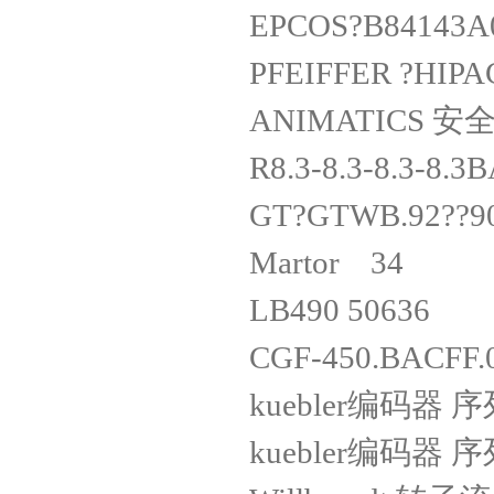
EPCOS?B841
PFEIFFER ?
ANIMATICS 安
R8.3-8.3-8.
GT?GTWB.92??
Martor 3
LB490 50
CGF-450.BAC
kuebler编码器 序
kuebler编码器 序