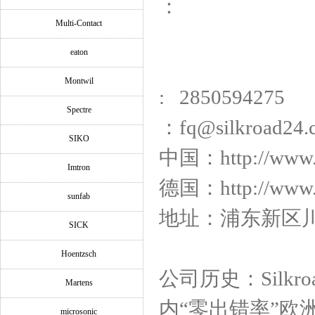
：
Multi-Contact
eaton
Montwil
: 2850594275
Spectre
：fq@silkroad24.
SIKO
中国：http://www
Imtron
德国：http://www.s
sunfab
地址：浦东新区川沙
SICK
Hoentzsch
公司历史：Silk
Martens
内“零出错率”
microsonic