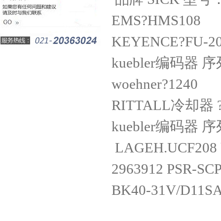
EMS?HMS
KEYENCE?
kuebler编码器 序
woehner?1
RITTALL冷却器
kuebler编码器 序
LAGEH.UC
2963912 PSR
BK40-31V/D11SA