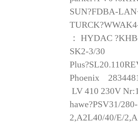
SUN?FDBA-
TURCK?WWA
： HYDAC ?K
SK2-3/3
Plus?SL20.
Phoenix 2834
LV 410 230V
hawe?PSV31/280-
2,A2L40/40/E/2,