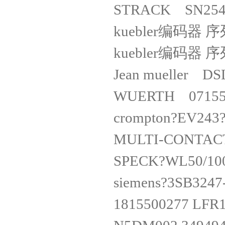
STRACK SN2
kuebler编码器 序
kuebler编码器 序
Jean mueller 
WUERTH 07
crompton?EV
MULTI-CONT
SPECK?WL50/
siemens?3SB3
1815500277 