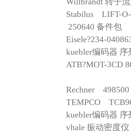
Willbrandt 转
Stabilus LIF
250640 
Eisele?234-
kuebler编码器 序
ATB?MOT-3CD 8
Rechner 4985
TEMPCO TCB90
kuebler编码器 序
vhale 振动密度仪 N