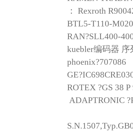
： Rexroth R9
BTL5-T110-
RAN?SLL400-
kuebler编码器 序
phoenix?7
GE?IC698C
ROTEX ?GS 38 
ADAPTRONIC ?P
S.N.1507,T