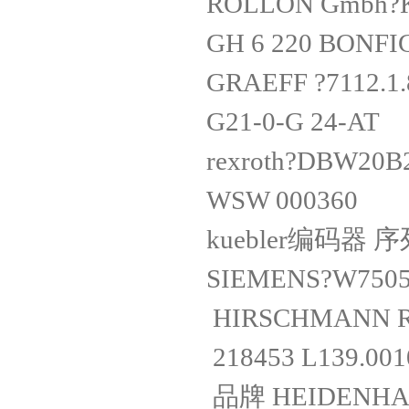
ROLLON Gmbh?KR
GH 6 220 BON
GRAEFF ?7112.
G21-0-G 2
rexroth?DBW
WSW 000
kuebler编码器 序
SIEMENS?W7
HIRSCHMAN
218453 L13
品牌 HEIDENH