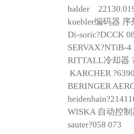
halder 2213
kuebler编码器 序
Di-soric?DC
SERVAX?NTiB
RITTALL冷却器
KARCHER ?
BERINGER AER
heidenhain?
WISKA 自动控制器 
sauter?058