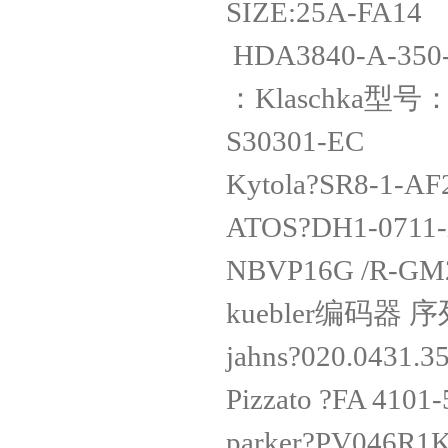
SIZE:25A-
HDA3840-A
：Klaschka型号：
S30301-
Kytola?SR8
ATOS?DH1-0
NBVP16G /
kuebler编码器 序
jahns?020.04
Pizzato ?FA
parker?PV0