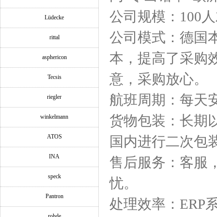
公司规模：100
Lüdecke
公司模式：德国
rittal
本，提高了采购
asphericon
意，采购放心。
Tecsis
航班周期：每天
riegler
货物包装：长期
winkelmann
ATOS
国内进行二次包
INA
售后服务：客服
speck
忧。
Pantron
处理效率：ERP
rohde