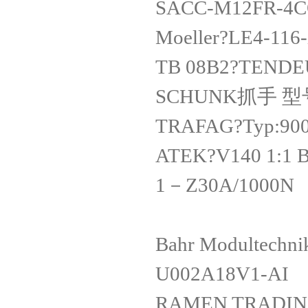
SACC-M12FR-
Moeller?LE
TB 08B2?TEN
SCHUNK抓手 
TRAFAG?Typ:9
ATEK?V140 1:
1－Z30A/1000N 
Bahr Modulte
U002A18V
RAMEN TRADI