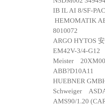
N5DM002 3
IB IL AI 8/S
HEMOMATIK AB 
8010072
ARGO HYTOS
EM42V-3/4
Meister 20XM0
ABB?D10
HUEBNER GMB
Schweiger 
AMS90/1.20 