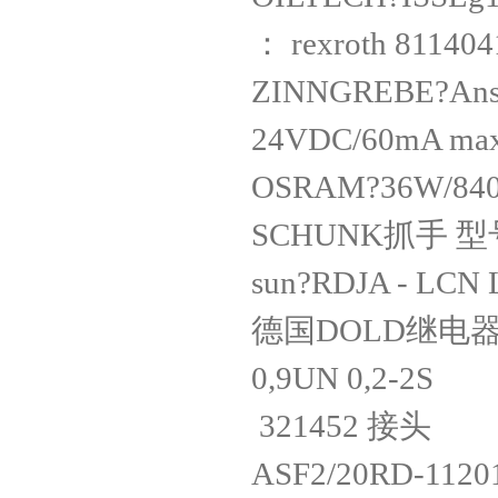
： rexroth 8
ZINNGREBE?Anschn
24VDC/60m
OSRAM?36W/8
SCHUNK抓手 型
sun?RDJA -
德国DOLD继电器 ?序
0,9UN 0,2
321452 
ASF2/20RD-11