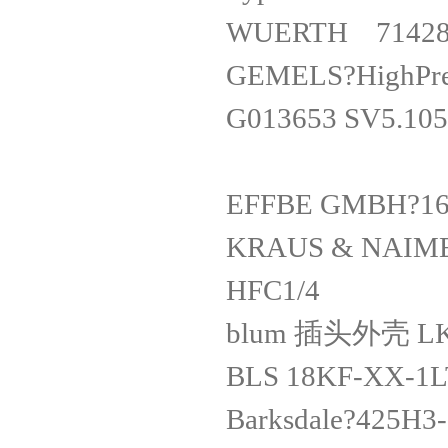
WUERTH 71
GEMELS?HighPr
G013653 SV5.1
EFFBE GMBH?1
KRAUS & NAI
HFC1/4
blum 插头外壳 LK
BLS 18KF-XX
Barksdale?425H