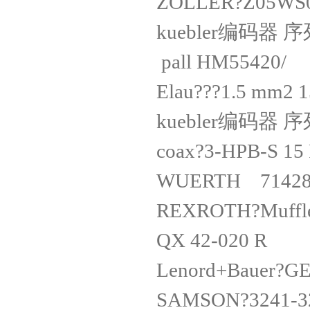
ZOLLER?Z05
kuebler编码器 序
pall HM55
Elau???1.5 mm
kuebler编码器 序
coax?3-HPB-S 
WUERTH 71
REXROTH?Muf
QX 42-02
Lenord+Bauer
SAMSON?3241