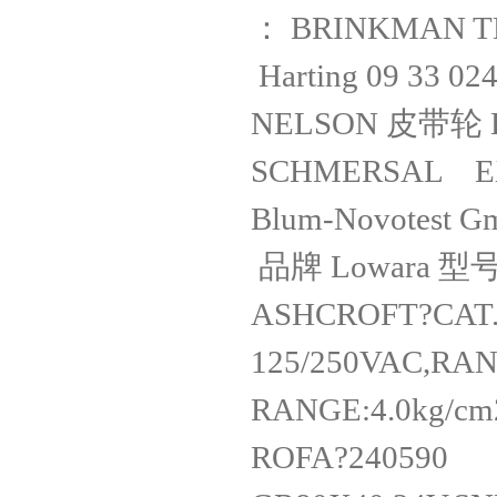
： BRINKMAN
Harting 09 3
NELSON 皮带轮 
SCHMERSAL EX
Blum-Novotes
品牌 Lowara
ASHCROFT?CAT.
125/250VAC,RAN
RANGE:4.0kg
ROFA?240