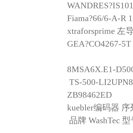
WANDRES?IS10
Fiama?66/6-A
xtraforsprim
GEA?CO4267-5T 
8MSA6X.E1
TS-500-LI2U
ZB98462
kuebler编码器 序
品牌 WashTec 型号