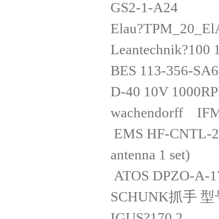
GS2-1-A
Elau?TPM_20
Leantechnik
BES 113-356
D-40 10V 
wachendorff
EMS HF-CNTL-232
antenna 1 s
ATOS DPZO-
SCHUNK抓手 
IGUS?170