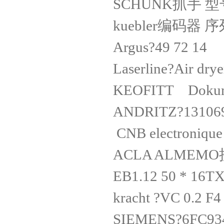
SCHUNK抓手 
kuebler编码器 序
Argus?49 7
Laserline?Air d
KEOFITT Dok
ANDRITZ?1
CNB electroni
ACLA ALMEMO
EB1.12 50 *
kracht ?VC 0
SIEMENS?6