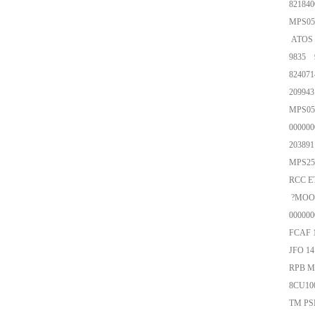
8218
MPS0
ATOS
9835 
8240
2099
MPS0
0000
2038
MPS2
RCC
?MOO
0000
FC
JFO
RPB
8CU1
TM