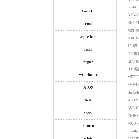
GmbH，S
Lüdecke
ASA-
RPT
rittal
MPF40
asphericon
A10
12105
Tecsis
?T
RPV
riegler
B B 
winkelmann
METR
8MF40
ATOS
Barks
INA
2053
AV
speck
?HIR
MU
Pantron
Spie
rohde