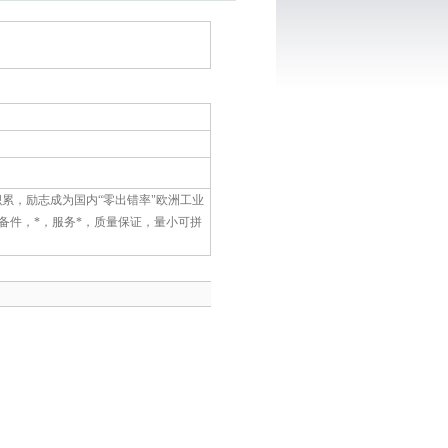
销售积累，励志成为国内“零出错率"欧洲工业
备件，*，服务*，质量保证，量小可拼