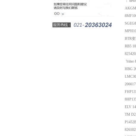
： d
AKGM
8MF10
SGEG
MPH10
BTR变送
RB5
8254
?ritt
HBG
LMC3
2066
FHP13
8HP13
EL
TM
P1452B
8261