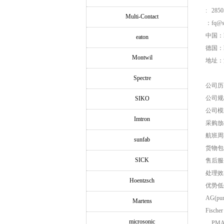
: 2850
Multi-Contact
：fq@si
中国：ht
eaton
德国：htt
Montwil
地址：浦
Spectre
公司历
公司规
SIKO
公司模
Imtron
采购放
航班周
sunfab
货物包
SICK
售后服
处理效
Hoentzsch
优势低价品
AG(pu
Martens
Fische
microsonic
，PMA 