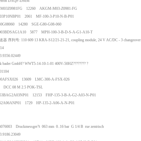
ewetron DAQP-DMM
M03Z0981FG 12260 AKGM-M03-Z0981-FG
03P10NBP01 2061 MF-100-3-P10-N-B-P01
80G08060 14280 SGE-G80-G08-060
03BDSAG1A10 5877 MPH-100-3-B-D-S-A-G1-A10-T
器 序列号: 110 609 13 KRA-S12/21-21-21, coupling module, 24 V AC/DC - 3 chan
 1014
203.9356.02449
er & bader GmbH? WWT5-14-10-1-01 400V-50HZ???????? ?
 201104
00AFSX026 13609 LMC-300-A-FSX-026
17 DCC 08 M 2.5 POK-TSL
53BAG2A03NP01 12153 FHP-135-3-B-A-G2-A03-N-P01
52A06ANP01 1729 HP-135-2-A06-A-N-P01
V 14
 D2
076003 Druckmessger?t 063 mm 0..16 bar G 1/4 B rue zentrisch
023.9186.23049