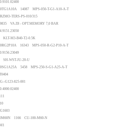
400.9101.02400
50TG1A10A 14087 MPS-050-T-G1-A10-A-T
 RZMO-TERS-PS-010/315
9835 VA Z8 - OPT.MEMORY 7,0 BAR
714.9151.23050
43 KLT-M3-B40-T2-0.5K
50RG2P10A 16343 MPS-050-R-G2-P10-A-T
000.9156.23049
91 SH-WST-JU-20-U
50SG1A25A 5458 MPS-250-S-G1-A25-A-T
 ET0404
G--G123-825-001
000.4000.02400
AF 111
 1410
 MG1603
00M60N 1166 CU-100-M60-N
 PSM1