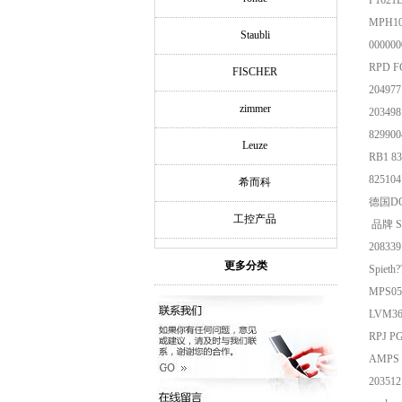
P1621B
MPH10
Staubli
0000
RPD
FISCHER
2049
zimmer
2034
8299
Leuze
RB
8251
希而科
德国DO
工控产品
品牌 S
2083
更多分类
Spiet
MPS0
LVM3
RPJ
AM
2035