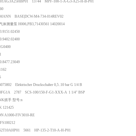
01AG3A25HBP01 13744 MPF-100-1-A-G3-A25-H-B-P01
P 260
MANN BASE|DCW-M4-734-014REV02
ech 气体测量泵 H006,PB3,71430561 14020014
103.9151.02450
000.9402.02400
 MG0400
P 21
000.8477.23049
 081162
 M45
075802 Elektrischer Druckschalter 0,5..10 bar G 1/4 B
0FG1A 2787 SCS-100/150-F-G1-XXX-A 1 1/4" BSP
UNK抓手 型号:n
BK 121425
N A1000-FIV3010-RE
S FS100212
52T10AHP01 5661 HP-135-2-T10-A-H-P01