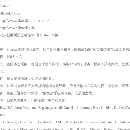
594275
lkroad24.com
tp://www.silkroad24。。ｃｏｍ/
p://www.silkroad24.de/
东新区川沙王桥路999号1034-1035幢
史：Silkroad24于1999成立，16年备件销售积累，励志成为国内“零出错率”欧洲
模：100人左右
式：德国本土采购，德国仓库拼单操作，为客户节约了成本，提高了采购效率。提供
心。
期：每天安排航班，保证货物时效，
装：长期以来积累了大量货物运输包装经验，所有货物均在国内进行二次包装，规避
务：客服，返修集中操作，*的售后系统确保客户无后顾之忧。
率：ERP系统做单，可以提供订单全程查询。
牌Ahlborn Mess- und Regelungstechnik GmbH，Proxitron，Beck GmbH，Kral AG(Vo
mp)
r，Honsberg，Hoentzsch，Lambrecht，FSG，Klaschka Industrieelektronik GmbH，AirC
Prozess- und Maschinen-Automation GmbH，EGE，JUMO，Meister，Kobold，Murrelekt