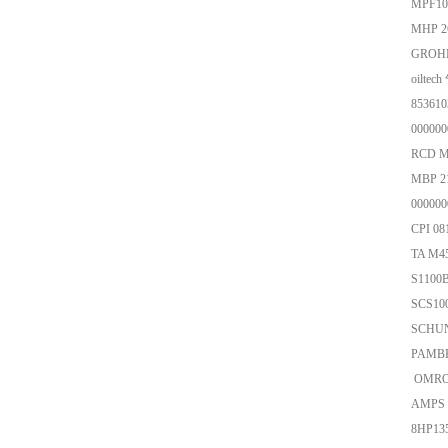
MPF10
MH
GROH
oilt
8536
0000
RCD
MB
0000
CPI
TA
S1100B
SCS10
SCH
PAM
OMRO
AMP
8HP13