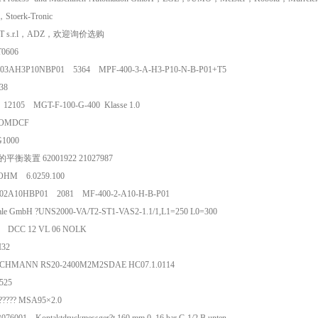
toerk-Tronic
RT s.r.l，ADZ，欢迎询价选购
 ET0606
03AH3P10NBP01 5364 MPF-400-3-A-H3-P10-N-B-P01+T5
 3838
 12105 MGT-F-100-G-400 Klasse 1.0
18LOMDCF
 IG1000
泵的平衡装置 62001922 21027987
OHM 6.0259.100
02A10HBP01 2081 MF-400-2-A10-H-B-P01
dale GmbH ?UNS2000-VA/T2-ST1-VAS2-1.1/1,L1=250 L0=300
71 DCC 12 VL 06 NOLK
R CI32
SCHMANN RS20-2400M2M2SDAE HC07.1.0114
S 0525
th?????? MSA95×2.0