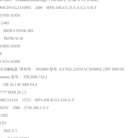
076001 Kontaktdruckmessger?t 160 mm 0..16 bar G 1/2 B unten
04CDSAG2A10P01 2406 MPH-100-4-C-D-S-A-G2-A10-T
000.9301.02450
 FG1403
77 IRDB 6 NSOK-IBS
98 TKPM-W-10
004.8001.02450
1 838
041.9151.02400
LD继电器 ?序列号： 0054869 型号: AA7610.22/034 AC50/60HZ 230V 60H/5
iemens 型号： 3TK2040-7AL2
39 OR 18-1 M 3000 P4-4
h?????? MSR 20.1,5
50RG5A10A 13721 MPS-050-R-G5-A10-A-T
602SV 1986 LVM-360-2-S-V
 PG1002
PS CP1
12 TKP-Z-5