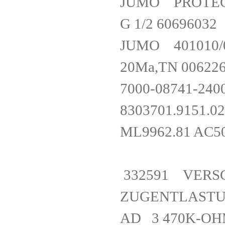
JUMO PROTECT
G 1/2 6069
JUMO 401010/00
20Ma,TN 00
7000-08741-
8303701.91
ML9962.81 AC
332591 VERS
ZUGENTLA
AD 3 470K