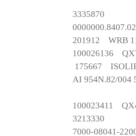
333587
0000000.84
201912 WRB
100026136 
175667 ISO
AI 954N.82/00
100023411 Q
321333
7000-08041-