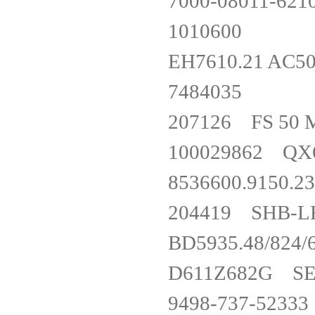
7000-08011-
101060
EH7610.21 AC
748403
207126 FS 5
100029862 Q
8536600.91
204419 SH
BD5935.48/8
D611Z682G 
9498-737-