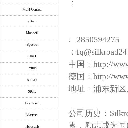
：
Multi-Contact
eaton
Montwil
: 2850594275
Spectre
：fq@silkroad24
SIKO
中国：http://ww
Imtron
德国：http://www.
sunfab
地址：浦东新区川沙
SICK
Hoentzsch
公司历史：Silk
Martens
累，励志成为国
microsonic