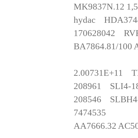
MK9837N.12 
hydac HDA37
170628042 
BA7864.81/10
2.00731E+11
208961 SLI
208546 SL
747453
AA7666.32 AC5