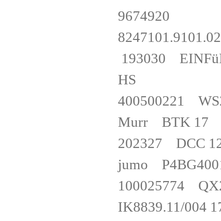
967492
8247101.91
193030 EINFü
HS
400500221 W
Murr BTK
202327 DCC
jumo P4BG
100025774 Q
IK8839.11/0