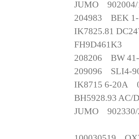
JUMO 902004
204983 BEK 
IK7825.81 D
FH9D461
208206 BW
209096 SLI
IK8715 6-2
BH5928.93 A
JUMO 902330/2
100030519 Q