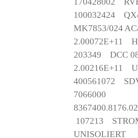
170428002 R
100032424 Q
MK7853/024 
2.00072E+11
203349 DCC 
2.00216E+11
400561072 
706600
8367400.81
107213 STROM
UNISOLIE