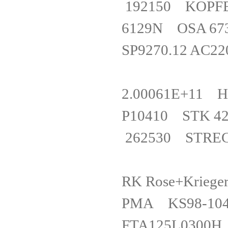
192150 KOPF
6129N O
SP9270.12 AC2
2.00061E+11
P10410 STK 
262530 STREC
RK Rose+Kri
PMA KS98-1
FTA125L0