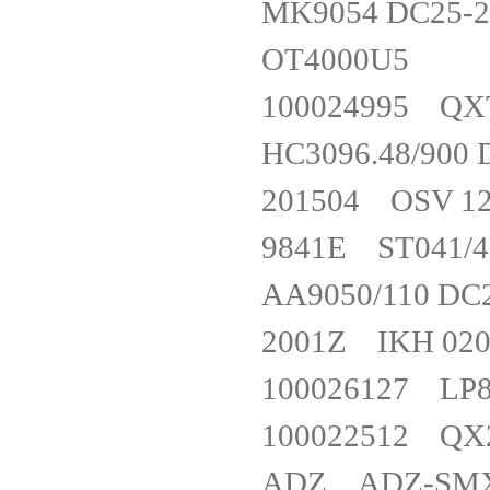
MK9054 DC25
OT4000
100024995 Q
HC3096.48/9
201504 OSV 
9841E 
AA9050/110 
2001Z I
100026127 L
100022512 QX
ADZ ADZ-SM