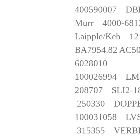
400590007 D
Murr 4000-6
Laipple/Keb
BA7954.82 AC
602801
100026994 L
208707 SLI
250330 DO
100031058 L
315355 VER