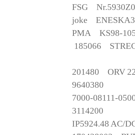
FSG Nr.5930
joke ENESKA
PMA KS98-1
185066 STREC
201480 ORV 
964038
7000-08111-
311420
IP5924.48 A