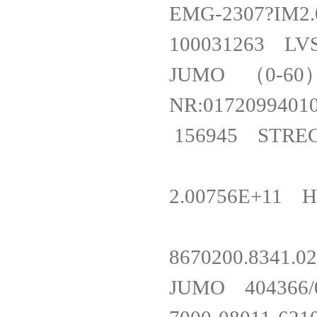
EMG-2307?I
100031263 
JUMO （0-60）
NR:01720994
156945 STRE
2.00756E+11 
8670200.83
JUMO 404366/