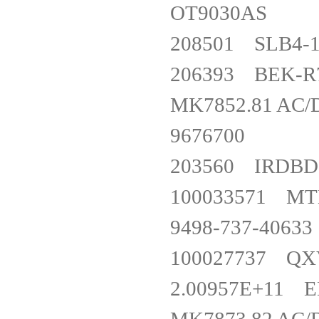
OT9030
208501 SL
206393 BEK-
MK7852.81 
967670
203560 IRD
100033571 
9498-737-
100027737 
2.00957E+11