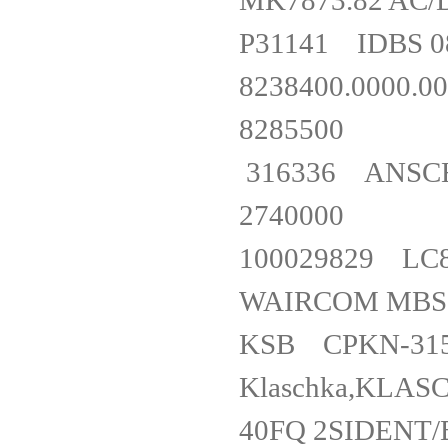
MK7873.82 AC
P31141 IDBS
8238400.00
828550
316336 ANS
274000
100029829 L
WAIRCOM MB
KSB CPKN-3
Klaschka,KLA
40FQ 2SID