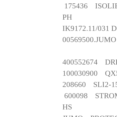
175436 ISOLIE
PH
IK9172.11/03
00569500.JUM
400552674 D
100030900 Q
208660 SLI
600098 STRO
HS