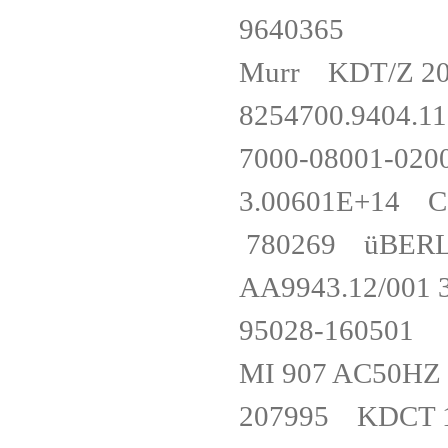
964036
Murr KDT/
8254700.94
7000-08001-
3.00601E+14
780269 üBER
AA9943.12/0
95028-16
MI 907 AC50H
207995 KDCT