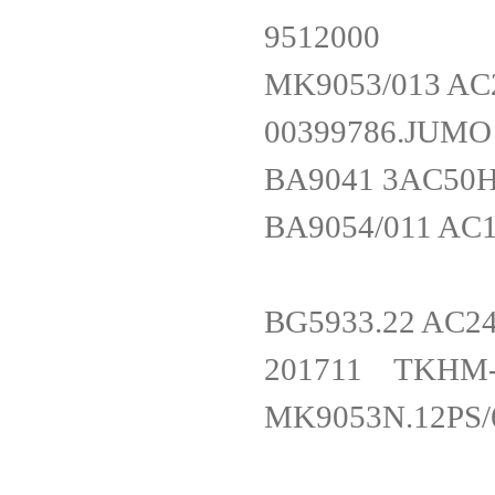
951200
MK9053/013 
00399786.JUM
BA9041 3AC
BA9054/011 AC
BG5933.22 
201711 TK
MK9053N.12PS/