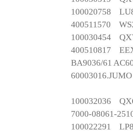
100020758 
400511570 
100030454 
400510817 
BA9036/61 A
60003016.JUMO
100032036 Q
7000-08061-
100022291 L