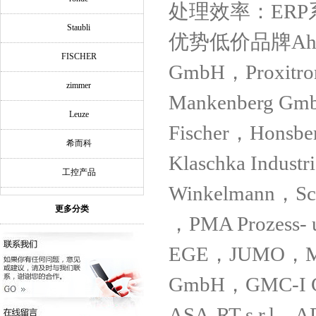
处理效率：ER
Staubli
优势低价品牌Ahlborn
FISCHER
GmbH，Proxitro
zimmer
Mankenberg Gm
Leuze
Fischer，Honsb
希而科
Klaschka Indus
工控产品
Winkelmann，Sc
更多分类
，PMA Prozess- 
EGE，JUMO，Mei
GmbH，GMC-I Go
ASA-RT s.r