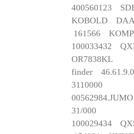
400560123 S
KOBOLD DA
161566 KOM
100033432 
OR7838
finder 46.61
311000
00562984.JUMO 
31/000
100029434 Q