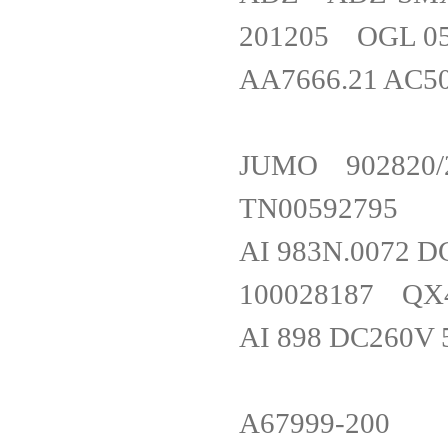
201205 OGL
AA7666.21 AC5
JUMO 902820/20
TN005927
AI 983N.007
100028187 Q
AI 898 DC260V
A67999-