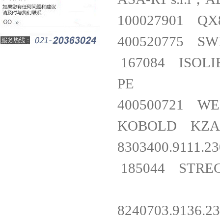
100027901 Q
400520775 S
167084 ISOLIE
PE
400500721 W
KOBOLD KZ
8303400.91
185044 STREC
8240703.91