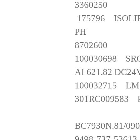
336025
175796 ISOLIE
PH
870260
100030698 
AI 621.82 D
100032715 L
301RC009583 
BC7930N.81/
9498-737-