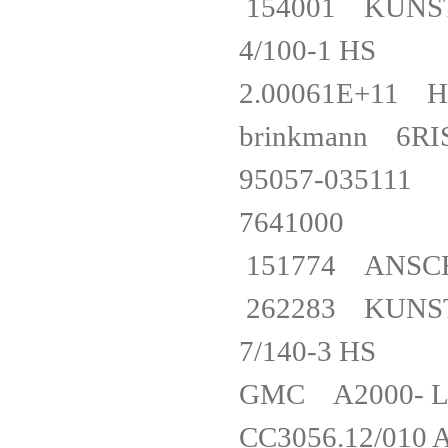
154001 KUNS
4/100-1 H
2.00061E+11
brinkmann 6
95057-03
764100
151774 AN
262283 KUNS
7/140-3 H
GMC A2000- 
CC3056.12/0