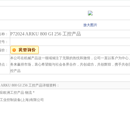
放大图片
P72024 ARKU 800 GI 256 工控产品
名称：
型号：
报价：
本公司在机械产品这一领域倾注了无限的热忱和激情，公司一直以客户为中心
特点：
务来赢得市场，衷心希望能与社会各界合作，共创成功，共创辉煌，携手共创美好明天！P72
控产品
24 ARKU 800 GI 256 工控产品详细资料：
应欧洲工控产品 物流 *
工业控制设备(上海)有限公司