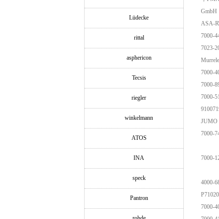
GmbH，S
Lüdecke
ASA-
7000-4
rittal
7023-2
asphericon
Murrel
7000-4
Tecsis
7000-8
7000-5
riegler
910071
winkelmann
JUMO 
7000-7
ATOS
INA
7000-1
speck
4000-6
P71020
Pantron
7000-4
rohde