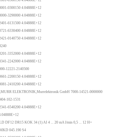
1001-0360150 4.04888E+12
8001-0300150 4.04888E+12
8000-3290000 4.04888E+12
2401-6131500 4.04888E+12
0721-6330400 4.04888E+12
2421-0140750 4.04888E+12
-3240
3201-3352000 4.04888E+12
0341-2242000 4.04888E+12
000-12221-2140500
0661-2200150 4.04888E+12
3081-2410200 4.04888E+12
MURR ELEKTRONIK,Murrelektronik GmbH 7000-14521-0000000
404-102-1531
2341-6540200 4.04888E+12
4.04888E+12
 DF12 DR15 KOK 34 (1) AI 4 ... 20 mA l/min 0,5 ... 12 H=
5B MKD 045.190 S4