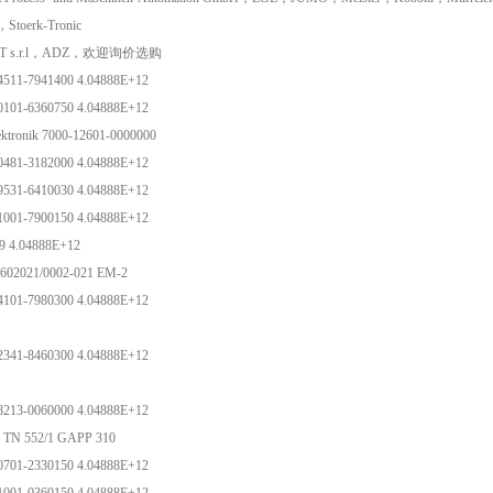
toerk-Tronic
RT s.r.l，ADZ，欢迎询价选购
4511-7941400 4.04888E+12
0101-6360750 4.04888E+12
ektronik 7000-12601-0000000
0481-3182000 4.04888E+12
9531-6410030 4.04888E+12
1001-7900150 4.04888E+12
9 4.04888E+12
602021/0002-021 EM-2
4101-7980300 4.04888E+12
2341-8460300 4.04888E+12
8213-0060000 4.04888E+12
 TN 552/1 GAPP 310
0701-2330150 4.04888E+12