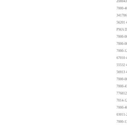
Z00043
7000-4
341706
56201 
PMA D
7000-0
7000-0
7000-1
67010 
55532 
56913 
7000-0
7000-4
77681
7014-1
7000-4
03011
7000-1