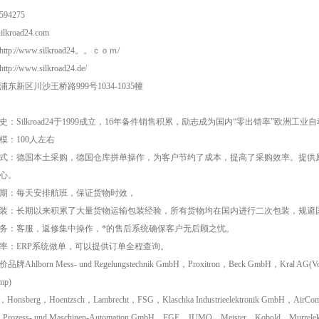
594275
lkroad24.com
tp://www.silkroad24。。ｃｏｍ/
p://www.silkroad24.de/
东新区川沙王桥路999号1034-1035幢
史：Silkroad24于1999成立，16年备件销售积累，励志成为国内“零出错率”欧洲
模：100人左右
式：德国本土采购，德国仓库拼单操作，为客户节约了成本，提高了采购效率。提供
心。
期：每天安排航班，保证货物时效，
装：长期以来积累了大量货物运输包装经验，所有货物均在国内进行二次包装，规避
务：客服，返修集中操作，*的售后系统确保客户无后顾之忧。
率：ERP系统做单，可以提供订单全程查询。
牌Ahlborn Mess- und Regelungstechnik GmbH，Proxitron，Beck GmbH，Kral AG(Vo
mp)
r，Honsberg，Hoentzsch，Lambrecht，FSG，Klaschka Industrieelektronik GmbH，AirC
Prozess- und Maschinen-Automation GmbH，EGE，JUMO，Meister，Kobold，Murrelekt