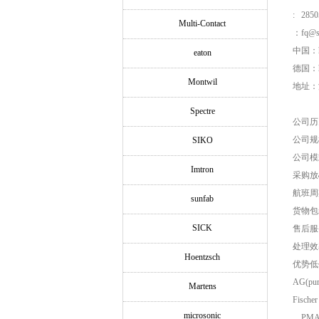
: 2850
Multi-Contact
：fq@si
中国：ht
eaton
德国：htt
Montwil
地址：浦
Spectre
公司历
公司规
SIKO
公司模
Imtron
采购放
航班周
sunfab
货物包
SICK
售后服
处理效
Hoentzsch
优势低价品
AG(pu
Martens
Fische
microsonic
，PMA 