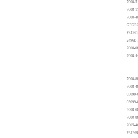
7000-5
7000-1
7000-4
GEORG
P31261
2496
7000-0
7000-4
7000-8
7000-4
03099
03099
4000-6
7000-8
7005-4
P31269