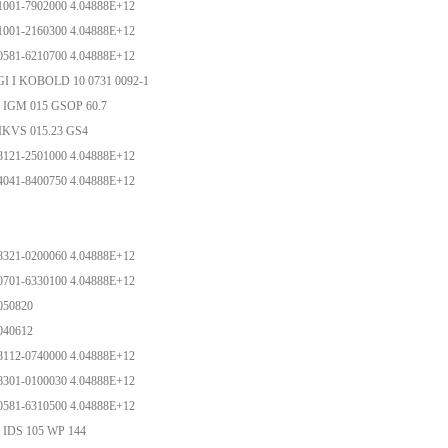
1001-7902000 4.04888E+12
1001-2160300 4.04888E+12
0581-6210700 4.04888E+12
I I KOBOLD 10 0731 0092-1
 IGM 015 GSOP 60.7
B IKVS 015.23 GS4
8121-2501000 4.04888E+12
4041-8400750 4.04888E+12
8321-0200060 4.04888E+12
0701-6330100 4.04888E+12
-050820
-040612
8112-0740000 4.04888E+12
8301-0100030 4.04888E+12
0581-6310500 4.04888E+12
 IDS 105 WP 144