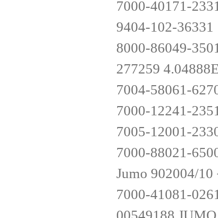
7000-40171-233
9404-102-3633
8000-86049-350
277259 4.0488
7004-58061-627
7000-12241-235
7005-12001-233
7000-88021-650
Jumo 902004/
7000-41081-026
00549188.JUMO S