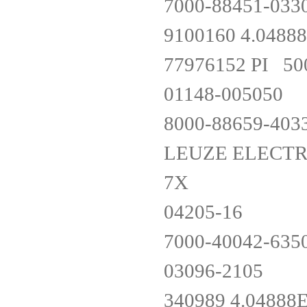
7000-88451-033
9100160 4.048
77976152 PI 5
01148-005050
8000-88659-403
LEUZE ELECTR
7X
04205-16
7000-40042-635
03096-2105
340989 4.0488