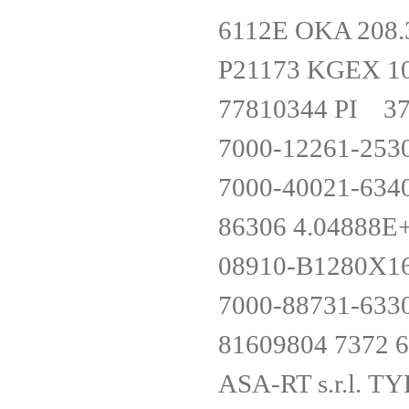
6112E OKA
P21173 KGEX 1
77810344 PI 3
7000-12261-253
7000-40021-634
86306 4.04888
08910-B1280X
7000-88731-633
81609804 7372
ASA-RT s.r.l. 