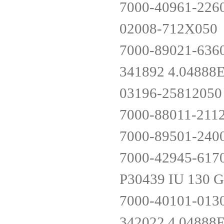
7000-40961-226
02008-712X05
7000-89021-636
341892 4.0488
03196-258120
7000-88011-211
7000-89501-240
7000-42945-617
P30439 IU 130 
7000-40101-013
342022 4.0488