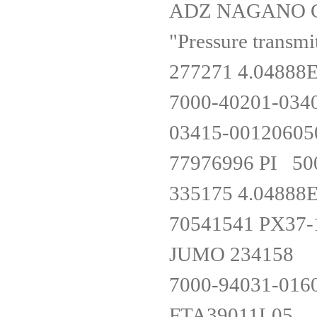
ADZ NAGANO Gm
"Pressure transm
277271 4.0488
7000-40201-034
03415-0012060
77976996 PI 5
335175 4.0488
70541541 PX37
JUMO 234158
7000-94031-016
FTA39011L05