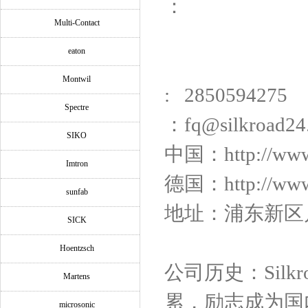
：
Multi-Contact
eaton
Montwil
: 2850594275
Spectre
：fq@silkroad24
SIKO
中国：http://ww
Imtron
德国：http://www.
sunfab
地址：浦东新区川沙
SICK
Hoentzsch
公司历史：Silk
Martens
累，励志成为国
microsonic