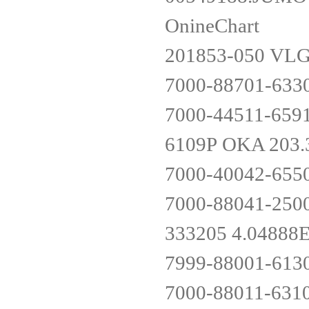
OnineChart
201853-050 VLG
7000-88701-633
7000-44511-659
6109P OK
7000-40042-655
7000-88041-250
333205 4.0488
7999-88001-613
7000-88011-631