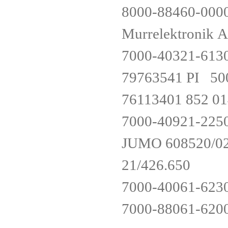
8000-88460-000
Murrelektronik 
7000-40321-613
79763541 PI 50
76113401 852 
7000-40921-225
JUMO 608520/02
21/426.650
7000-40061-623
7000-88061-620