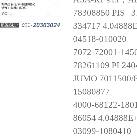
78308850 PIS 3
334717 4.0488
04518-010020
7072-72001-145
78261109 PI 24
JUMO 7011500/8-
15080877
4000-68122-180
86054 4.04888
03099-108041