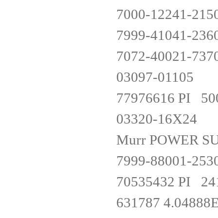
7000-12241-215
7999-41041-236
7072-40021-737
03097-01105
77976616 PI 5
03320-16X24
Murr POWER SU
7999-88001-253
70535432 PI 2
631787 4.0488