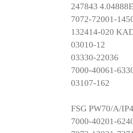
247843 4.0488
7072-72001-145
132414-020 KA
03010-12
03330-22036
7000-40061-633
03107-162
FSG PW70/A/IP
7000-40201-624