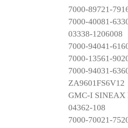
7000-89721-791
7000-40081-633
03338-120600
7000-94041-616
7000-13561-902
7000-94031-636
ZA9601FS6V1
GMC-I SINEAX
04362-108
7000-70021-752