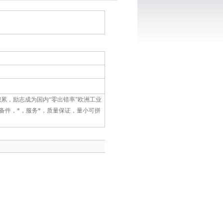
销售积累，励志成为国内“零出错率"欧洲工业
备件，*，服务*，质量保证，量小可拼