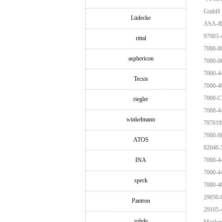
GmbH，S
Lüdecke
ASA-
97903
rittal
7000-8
asphericon
7000-0
7000-4
Tecsis
7000-4
7000-C
riegler
7000-4
winkelmann
797619
7000-0
ATOS
02040
INA
7000-4
7000-4
speck
7000-4
29050
Pantron
29105
rohde