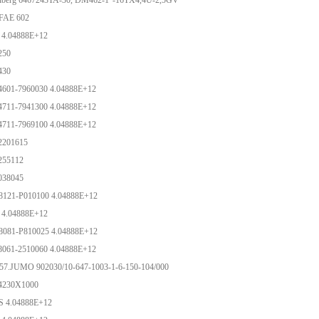
berg 6467243TA-30, DM462-1"-16TX4,4U-2,5GV
84B FAE 602
 4.04888E+12
-250
-430
4601-7960030 4.04888E+12
4711-7941300 4.04888E+12
4711-7969100 4.04888E+12
-2201615
-255112
-038045
8121-P010100 4.04888E+12
 4.04888E+12
8081-P810025 4.04888E+12
8061-2510060 4.04888E+12
57.JUMO 902030/10-647-1003-1-6-150-104/000
-4230X1000
S 4.04888E+12