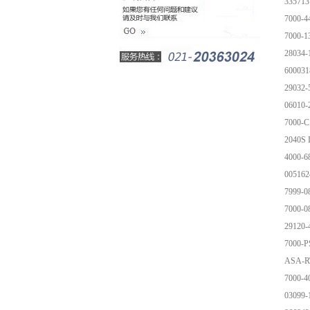
335713
7000-4
7000-1
28034
600031
29032
06010
7000-C
204
4000-6
005162
7999-0
7000-0
29120
7000-P
ASA-R
7000-4
03099