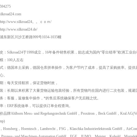
594275
lkroad24.com
tp://www.silkroad24。。ｃｏｍ/
p://www.silkroad24.de/
东新区川沙王桥路999号1034-1035幢
史：Silkroad24于1999成立，16年备件销售积累，励志成为国内“零出错率”欧洲
模：100人左右
式：德国本土采购，德国仓库拼单操作，为客户节约了成本，提高了采购效率。提供
心。
期：每天安排航班，保证货物时效，
装：长期以来积累了大量货物运输包装经验，所有货物均在国内进行二次包装，规避
务：客服，返修集中操作，*的售后系统确保客户无后顾之忧。
率：ERP系统做单，可以提供订单全程查询。
牌Ahlborn Mess- und Regelungstechnik GmbH，Proxitron，Beck GmbH，Kral AG(Vo
mp)
r，Honsberg，Hoentzsch，Lambrecht，FSG，Klaschka Industrieelektronik GmbH，AirC
Prozess- und Maschinen-Automation GmbH，EGE，JUMO，Meister，Kobold，Murrelekt