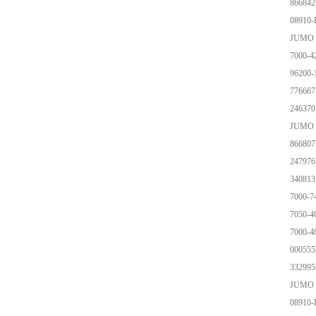
866842
08910
JUMO J
7000-4
96200
776667
246370
JUMO t
866807
247976
340813
7000-7
7050-4
7000-4
000555
332995
JUMO 9
08910