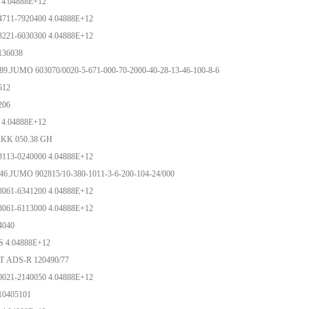
 4.04888E+12
4711-7920400 4.04888E+12
3221-6030300 4.04888E+12
-136038
89.JUMO 603070/0020-5-671-000-70-2000-40-28-13-46-100-8-6
-512
-206
 4.04888E+12
0S IKK 050.38 GH
8113-0240000 4.04888E+12
46.JUMO 902815/10-380-1011-3-6-200-104-24/000
8061-6341200 4.04888E+12
8061-6113000 4.04888E+12
-4040
S 4.04888E+12
T ADS-R 120490/77
0021-2140050 4.04888E+12
-10405101