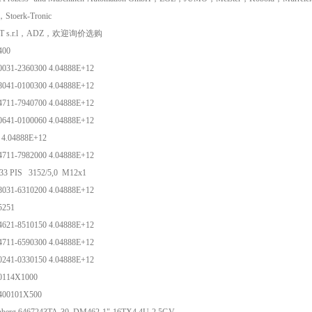
toerk-Tronic
RT s.r.l，ADZ，欢迎询价选购
-400
0031-2360300 4.04888E+12
8041-0100300 4.04888E+12
4711-7940700 4.04888E+12
0641-0100060 4.04888E+12
 4.04888E+12
4711-7982000 4.04888E+12
33 PIS 3152/5,0 M12x1
8031-6310200 4.04888E+12
-5251
4621-8510150 4.04888E+12
4711-6590300 4.04888E+12
0241-0330150 4.04888E+12
-0114X1000
-400101X500