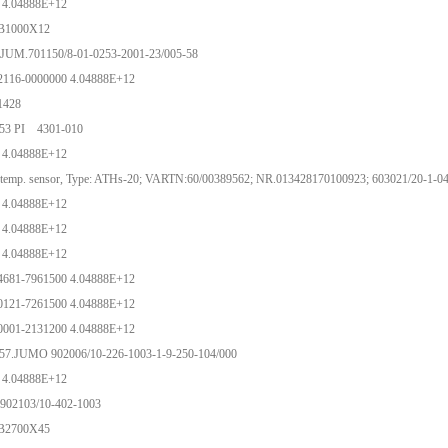
 4.04888E+12
-B1000X12
UM.701150/8-01-0253-2001-23/005-58
2116-0000000 4.04888E+12
-1428
53 PI 4301-010
 4.04888E+12
emp. sensor, Type: ATHs-20; VARTN:60/00389562; NR.013428170100923; 603021/20-1-04
 4.04888E+12
 4.04888E+12
 4.04888E+12
4681-7961500 4.04888E+12
0121-7261500 4.04888E+12
0001-2131200 4.04888E+12
57.JUMO 902006/10-226-1003-1-9-250-104/000
 4.04888E+12
02103/10-402-1003
-B2700X45