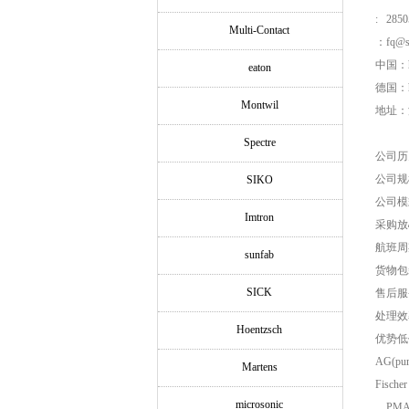
: 2850
Multi-Contact
：fq@si
中国：ht
eaton
德国：htt
Montwil
地址：浦
Spectre
公司历
公司规
SIKO
公司模
Imtron
采购放
航班周
sunfab
货物包
SICK
售后服
处理效
Hoentzsch
优势低价品
AG(pu
Martens
Fische
microsonic
，PMA 