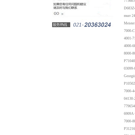
77568
D683Z
murr 
Meiste
7000-C
4001-7
4000-6
8000-8
P71040
03099
Georg
P10502
7000-4
04130
779654
69
7000-8
P31216