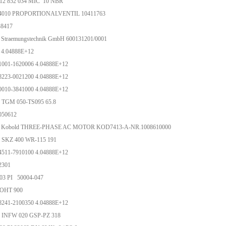
512 852 034 MIC 10 NBR
4010 PROPORTIONALVENTIL 10411763
248417
r Straemungstechnik GmbH 600131201/0001
 4.04888E+12
1001-1620006 4.04888E+12
8223-0021200 4.04888E+12
0010-3841000 4.04888E+12
 TGM 050-TS095 65.8
-050612
ii Kobold THREE-PHASE AC MOTOR KOD7413-A-NR.1008610000
 SKZ 400 WR-115 191
4511-7910100 4.04888E+12
-2301
03 PI 50004-047
09A OHT 900
8241-2100350 4.04888E+12
 INFW 020 GSP-PZ 318