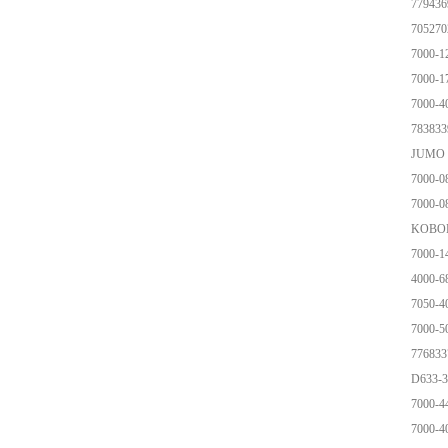
779436
70527
7000-1
7000-1
7000-4
783833
JUMO 7
7000-0
7000-0
KOBOLD
7000-1
4000-6
7050-4
7000-5
77683
D633-
7000-4
7000-4