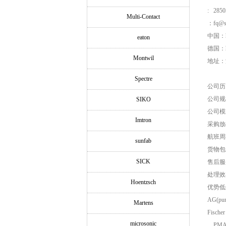
: 2850
Multi-Contact
：fq@si
中国：ht
eaton
德国：htt
Montwil
地址：浦
Spectre
公司历
公司规
SIKO
公司模
Imtron
采购放
航班周
sunfab
货物包
SICK
售后服
处理效
Hoentzsch
优势低价品
AG(pu
Martens
Fische
microsonic
，PMA 