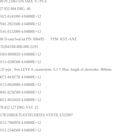
99 PI 22063 DN SMX 6 / PS 6
027 852 094 DRG 40
2421-6141000 4.04888E+12
7041-2921600 4.04888E+12
0141-6152000 4.04888E+12
90 D-satz/Seal kit PIS 3084/85 FPM KST.-ANZ.
02043/88-888-000-22/61
8583-9690020 4.04888E+12
8111-6500500 4.04888E+12
 type : Nes-LEVE 4 ,connections: G1 ?, Max. length of electrodes: 400mm
4071-8430750 4.04888E+12
8113-0020000 4.04888E+12
0041-6250500 4.04888E+12
0021-9610420 4.04888E+12
378 852 127 DRG VST 25
317B DIREKTGESTEUERTES VENTIL E522097
4511-7960950 4.04888E+12
0311-2540500 4.04888E+12