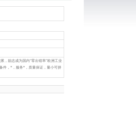
销售积累，励志成为国内“零出错率"欧洲工业
备件，*，服务*，质量保证，量小可拼