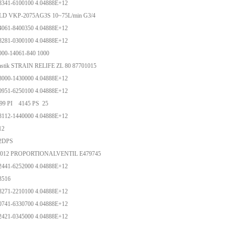
8341-6100100 4.04888E+12
D VKP-2075AG3S 10~75L/min G3/4
4061-8400350 4.04888E+12
8281-0300100 4.04888E+12
000-14061-840 1000
astik STRAIN RELIFE ZL 80 87701015
8000-1430000 4.04888E+12
0951-6250100 4.04888E+12
499 PI 4145 PS 25
8112-1440000 4.04888E+12
-12
12DPS
4012 PROPORTIONALVENTIL E479745
2441-6252000 4.04888E+12
-3516
8271-2210100 4.04888E+12
0741-6330700 4.04888E+12
2421-0345000 4.04888E+12