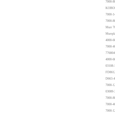
7000-8
KOBOL
7000-1
7000-8
Murr 7
Murrpl
4000-6
7000-4
77680
4000-6
03108
FD86
D663-
7000-1
03089
7000-8
7000-4
7000-1