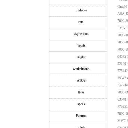
GmbH，S
Lüdecke
ASA-
7000-8
rittal
PMA Ty
asphericon
7000-1
7050-4
Tecsis
7000-8
04575
riegler
52140 
winkelmann
775442
55347 
ATOS
Kobol
INA
7000-0
63048 
speck
77685
7000-4
Pantron
MVT18
rohde