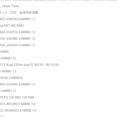
toerk-Tronic
RT s.r.l，ADZ，欢迎询价选购
0021-6360160 4.04888E+12
p:9407 480 30001
0061-0160150 4.04888E+12
0341-6341000 4.04888E+12
9561-2010030 4.04888E+12
-160800
4.04888E+12
32 F-Kopf Z/Filter head PI 200 NG 80/110 BS
4.04888E+12
d DAH-1104HR20
8041-6101600 4.04888E+12
4.04888E+12
159 852 239 DRG 100 NBR
0551-8031000 4.04888E+12
21-092406022 4.04888E+12