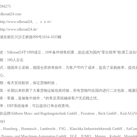
594275
lkroad24.com
tp://www.silkroad24。。ｃｏｍ/
p://www.silkroad24.de/
东新区川沙王桥路999号1034-1035幢
史：Silkroad24于1999成立，16年备件销售积累，励志成为国内“零出错率”欧洲
模：100人左右
式：德国本土采购，德国仓库拼单操作，为客户节约了成本，提高了采购效率。提供
心。
期：每天安排航班，保证货物时效，
装：长期以来积累了大量货物运输包装经验，所有货物均在国内进行二次包装，规避
务：客服，返修集中操作，*的售后系统确保客户无后顾之忧。
率：ERP系统做单，可以提供订单全程查询。
牌Ahlborn Mess- und Regelungstechnik GmbH，Proxitron，Beck GmbH，Kral AG(Vo
mp)
r，Honsberg，Hoentzsch，Lambrecht，FSG，Klaschka Industrieelektronik GmbH，AirC
Prozess- und Maschinen-Automation GmbH，EGE，JUMO，Meister，Kobold，Murrelekt