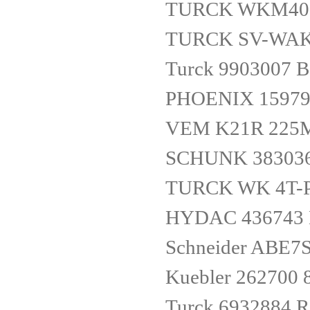
TURCK WKM40-
TURCK SV-WAK4
Turck 9903007 
PHOENIX 15979
VEM K21R 225M
SCHUNK 383036
TURCK WK 4T-P
HYDAC 436743 
Schneider ABE7
Kuebler 262700 
Turck 6932884