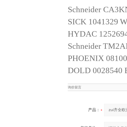
Schneider CA3
SICK 1041329 
HYDAC 1252694 
Schneider TM2
PHOENIX 08100
DOLD 0028540 
询价留言
产品：