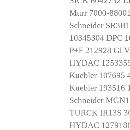
SICK 6042732 
Murr 7000-8800
Schneider SR3B
10345304 DPC 10
P+F 212928 GLV
HYDAC 1253359 
Kuebler 107695 
Kuebler 193516 
Schneider MGN1
TURCK IR13S 3
HYDAC 1279186 