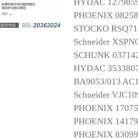
HYDAC 1279859 
PHOENIX 08258
STOCKO RSQ710
Schneider XSPN
SCHUNK 0371421
HYDAC 3533807
BA9053/013 AC
Schneider VJC1
PHOENIX 17075
PHOENIX 14179
PHOENIX 83099