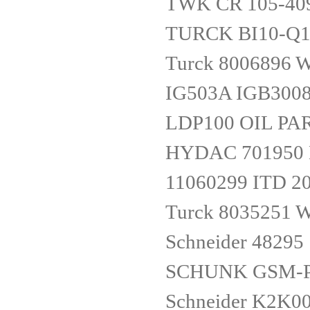
TWK CR 105-40
TURCK BI10-Q1
Turck 8006896
IG503A IGB300
LDP100 OIL PA
HYDAC 701950 
11060299 ITD 20
Turck 8035251
Schneider 48295
SCHUNK GSM-P-
Schneider K2K0