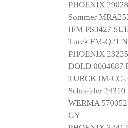
PHOENIX 29028
Sommer MRA25
IFM PS3427 SU
Turck FM-Q21 N
PHOENIX 23225
DOLD 0004687 E
TURCK IM-CC-3
Schneider 24310
WERMA 57005254
GY
PHOENIX 32412