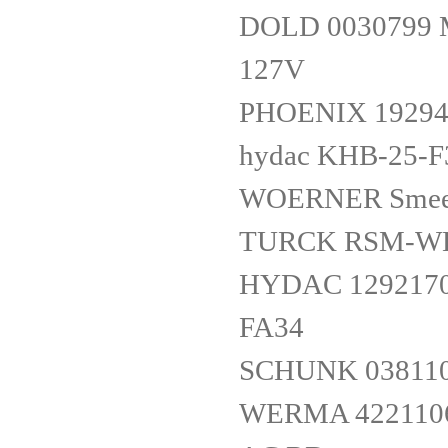
DOLD 0030799 
127V
PHOENIX 19294
hydac KHB-25-F
WOERNER Smeer
TURCK RSM-WK
HYDAC 1292170 
FA34
SCHUNK 038110
WERMA 4221106