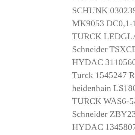
SCHUNK 030239
MK9053 DC0,1-
TURCK LEDGLA
Schneider TSX
HYDAC 3110560
Turck 1545247 
heidenhain LS18
TURCK WAS6-5/
Schneider ZBY2
HYDAC 1345807 