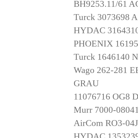
BH9253.11/61 
Turck 3073698 
HYDAC 3164310
PHOENIX 16195
Turck 1646140
Wago 262-281 
GRAU
11076716 OG8 D
Murr 7000-0804
AirCom RO3-04J
HYDAC 1353239