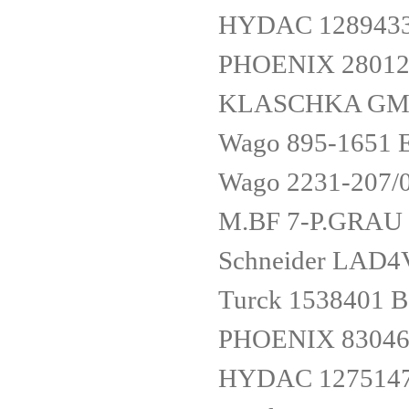
HYDAC 1289433 L
PHOENIX 28012
KLASCHKA GMB
Wago 895-165
Wago 2231-207
M.BF 7-P.GRAU
Schneider LAD
Turck 1538401
PHOENIX 83046
HYDAC 1275147 