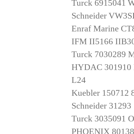
Turck 6915041
Schneider VW3
Enraf Marine C
IFM II5166 IIB
Turck 7030289 
HYDAC 301910 D
L24
Kuebler 150712 
Schneider 31293
Turck 3035091
PHOENIX 80138