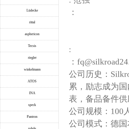
：
Lüdecke
rittal
asphericon
Tecsis
:
riegler
：fq@silkroad24
winkelmann
公司历史：Silk
ATOS
累，励志成为国
INA
表，备品备件供
speck
公司规模：100
Pantron
公司模式：德国
rohde