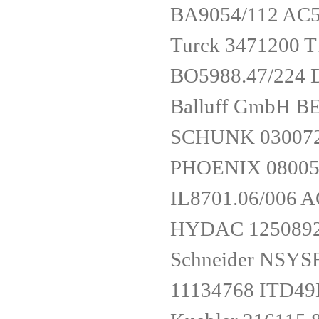
BA9054/112 AC
Turck 3471200
BO5988.47/224
Balluff GmbH B
SCHUNK 03007
PHOENIX 0800
IL8701.06/006 
HYDAC 1250892 
Schneider NSY
11134768 ITD49H