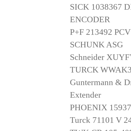
SICK 1038367 
ENCODER
P+F 213492 PC
SCHUNK ASG
Schneider XUY
TURCK WWAK3P
Guntermann & D
Extender
PHOENIX 15937
Turck 71101 V 