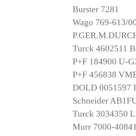
Burster 7281
Wago 769-613/0
P.GER.M.DURC
Turck 4602511 
P+F 184900 U-G
P+F 456838 VM
DOLD 0051597 I
Schneider AB1
Turck 3034350
Murr 7000-4084