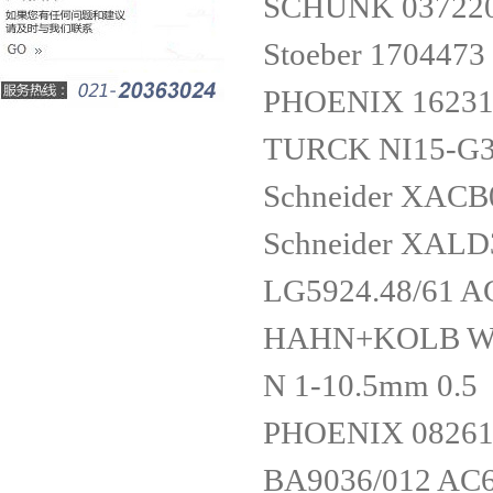
SCHUNK 037220
Stoeber 17044
PHOENIX 16231
TURCK NI15-G3
Schneider XACB
Schneider XAL
LG5924.48/61 A
HAHN+KOLB Wer
N 1-10.5mm 0.5
PHOENIX 08261
BA9036/012 AC6