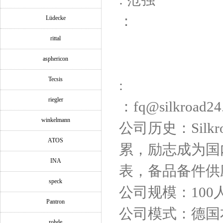
：
Lüdecke
rittal
asphericon
Tecsis
:
riegler
：fq@silkroad24
winkelmann
公司历史：Silk
ATOS
累，励志成为国
INA
表，备品备件供
speck
公司规模：100
Pantron
公司模式：德国
rohde