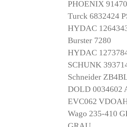
PHOENIX 91470
Turck 6832424 
HYDAC 1264343 
Burster 7280
HYDAC 1273784 
SCHUNK 393714
Schneider ZB4B
DOLD 0034602 
EVC062 VDOAH
Wago 235-410 
GRAU