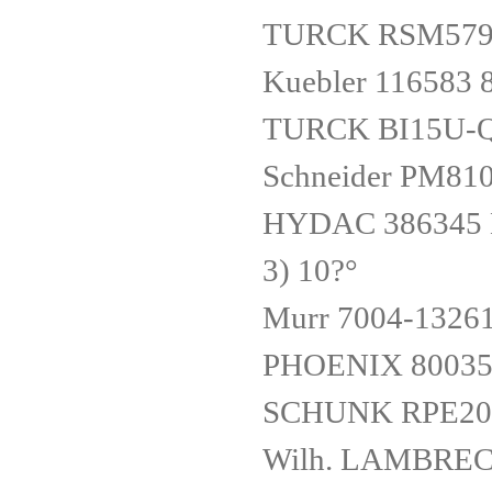
TURCK RSM579
Kuebler 116583 
TURCK BI15U-Q
Schneider PM8
HYDAC 386345 
3) 10?°
Murr 7004-1326
PHOENIX 80035
SCHUNK RPE200
Wilh. LAMBREC