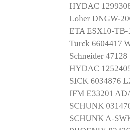
HYDAC 1299308 
Loher DNGW-20
ETA ESX10-TB-
Turck 6604417 
Schneider 47128
HYDAC 1252405 
SICK 6034876
IFM E33201 AD
SCHUNK 0314703
SCHUNK A-SWK