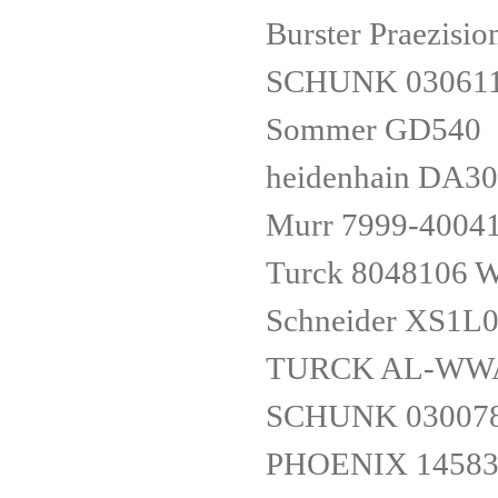
Burster Praezis
SCHUNK 03061
Sommer GD540
heidenhain DA30
Murr 7999-4004
Turck 8048106 
Schneider XS1L
TURCK AL-WWAS
SCHUNK 030078
PHOENIX 14583