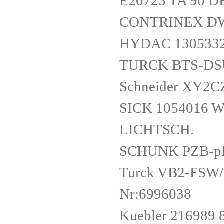
E20723 TA 90 
CONTRINEX DW
HYDAC 1305332 
TURCK BTS-DSU
Schneider XY2C
SICK 1054016 
LICHTSCH.
SCHUNK PZB-pl
Turck VB2-FSW
Nr:6996038
Kuebler 216989 