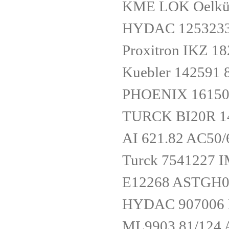
KME LOK Oelküh
HYDAC 1253233 
Proxitron IKZ 1
Kuebler 142591 
PHOENIX 16150
TURCK BI20R 1
AI 621.82 AC50
Turck 7541227 
E12268 ASTGH0
HYDAC 907006 
ML9903.81/124