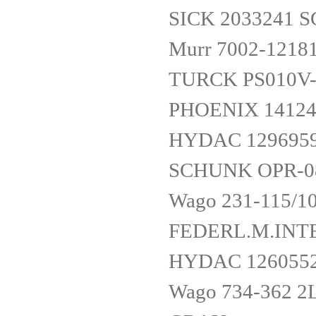
SICK 2033241
Murr 7002-1218
TURCK PS010V-
PHOENIX 14124
HYDAC 1296959
SCHUNK OPR-0
Wago 231-115/1
FEDERL.M.INT
HYDAC 1260552
Wago 734-362 