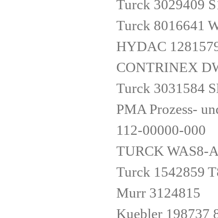
Turck 3029409 
Turck 8016641
HYDAC 1281579 
CONTRINEX DW
Turck 3031584
PMA Prozess- u
112-00000-000
TURCK WAS8-AS
Turck 1542859 T
Murr 3124815
Kuebler 198737 