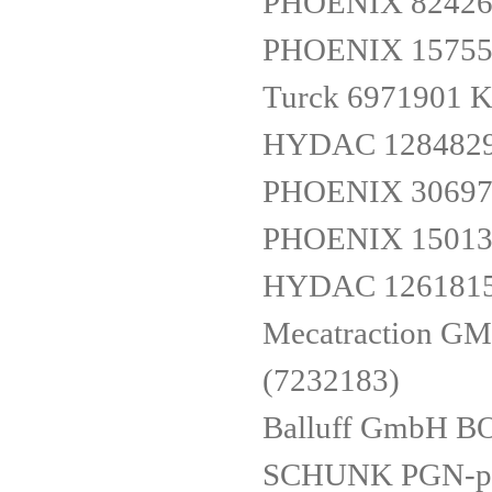
PHOENIX 82426
PHOENIX 15755
Turck 6971901
HYDAC 1284829 
PHOENIX 30697
PHOENIX 15013
HYDAC 1261815 
Mecatraction GM
(7232183)
Balluff GmbH B
SCHUNK PGN-pl