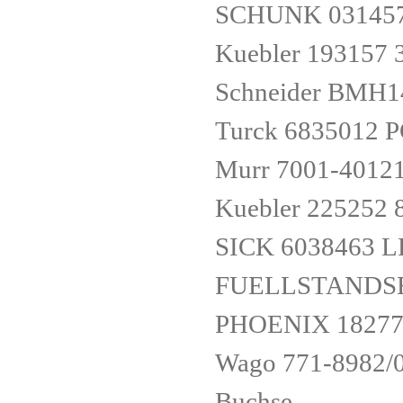
SCHUNK 031457
Kuebler 193157 
Schneider BMH
Turck 6835012 
Murr 7001-4012
Kuebler 225252 
SICK 6038463
FUELLSTANDS
PHOENIX 18277
Wago 771-8982/0
Buchse