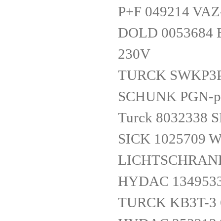
P+F 049214 VA
DOLD 0053684 
230V
TURCK SWKP3P2
SCHUNK PGN-pl
Turck 8032338 
SICK 1025709 
LICHTSCHRAN
HYDAC 134953
TURCK KB3T-3 