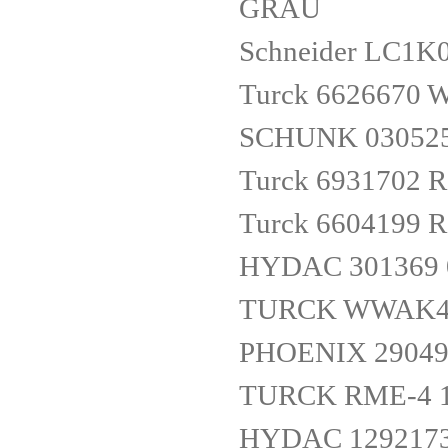
GRAU
Schneider LC1K
Turck 6626670 
SCHUNK 030525
Turck 6931702
Turck 6604199
HYDAC 301369 0
TURCK WWAK4P
PHOENIX 29049
TURCK RME-4 1
HYDAC 1292173 