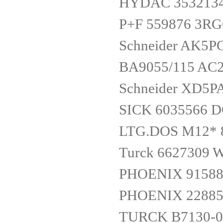
HYDAC 3532134 
P+F 559876 3RG
Schneider AK5P
BA9055/115 AC
Schneider XD5P
SICK 6035566
LTG.DOS M12* 
Turck 6627309 
PHOENIX 91588
PHOENIX 22885
TURCK B7130-0