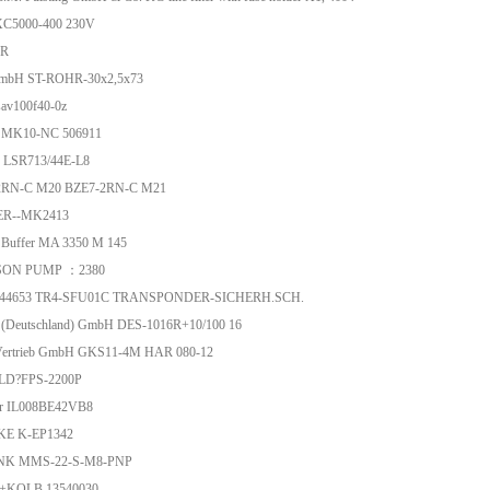
 XC5000-400 230V
ER
GmbH ST-ROHR-30x2,5x73
jsav100f40-0z
MK10-NC 506911
 LSR713/44E-L8
2RN-C M20 BZE7-2RN-C M21
R--MK2413
Buffer MA 3350 M 145
SON PUMP ：2380
6044653 TR4-SFU01C TRANSPONDER-SICHERH.SCH.
 (Deutschland) GmbH DES-1016R+10/100 16
Vertrieb GmbH GKS11-4M HAR 080-12
D?FPS-2200P
or IL008BE42VB8
E K-EP1342
NK MMS-22-S-M8-PNP
KOLB 13540030