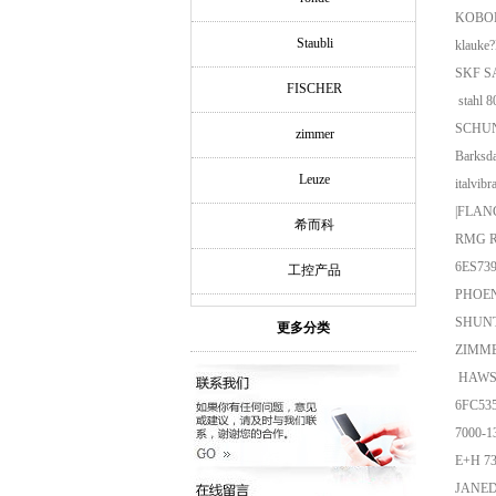
KOBOL
Staubli
klauke
SKF S
FISCHER
stahl 
SCHUN
zimmer
Barksd
Leuze
italvi
|FLAN
希而科
RMG Re
6ES739
工控产品
PHOEN
SHUNT
更多分类
ZIMME
HAWS
6FC53
7000-1
E+H 7
JANED