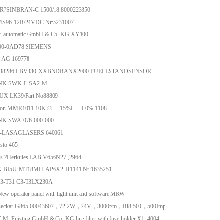
R?SINBRAN-C 1500/18 8000223350
 MS96-12R/24VDC Nr:5231007
-automatic GmbH & Co. KG XY100
00-0AD78 SIEMENS
a AG 169778
6038286 LBV330-XXBNDRANX2000 FUELLSTANDSENSOR
NK SWK-L-SA2-M
UX LK39/Part No88809
ron MMR1011 10K Ω +- 15%L+- 1.0% 1108
K SWA-076-000-000
-LASAGLASERS 640061
sto 465
es ?Herkules LAB V656N27 ,2964
 BI5U-MT18MH-AP6X2-H1141 Nr:1635253
3-T31 C3-T3LX230A
ew operator panel with light unit and software MRW
-neckar G865-00043607，72.2W，24V，3000r/m，Ri8.500，500Imp
. Fuisting GmbH & Co. KG line filter with fuse holder X1, 4004