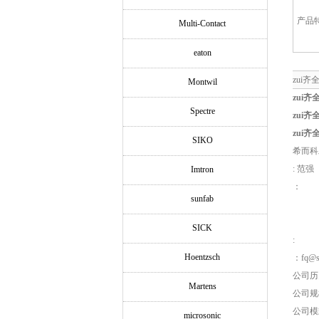
产品
Multi-Contact
eaton
zui齐
Montwil
zui
Spectre
zui
zui
SIKO
希而科
: 范强
Imtron
：
sunfab
SICK
:
Hoentzsch
：fq@si
公司历
Martens
公司规
公司模
microsonic