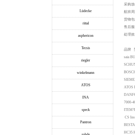
采购放
Lüdecke
航班周
货物包
rittal
售后服
处理效
asphericon
Tecsis
品牌 型
saia 
riegler
SCHUN
BOSCH
winkelmann
SIEME
ATOS
ATOS 
DANFO
INA
7000-4
speck
ITEM?I
CS Ins
Pantron
BESTA
HC35 
rohde