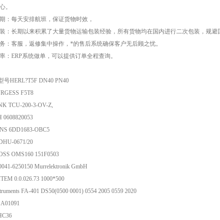
心。
期：每天安排航班，保证货物时效，
装：长期以来积累了大量货物运输包装经验，所有货物均在国内进行二次包装，规避
务：客服，返修集中操作，*的售后系统确保客户无后顾之忧。
率：ERP系统做单，可以提供订单全程查询。
号HERL?T5F DN40 PN40
BURGESS F5T8
K TCU-200-3-OV-Z,
 0608820053
NS 6DD1683-OBC5
DHU-0671/20
SS OMS160 151F0503
0041-6250150 Murrelektronik GmbH
TEM 0.0.026.73 1000*500
truments FA-401 DS50(0500 0001) 0554 2005 0559 2020
 A01091
HC36