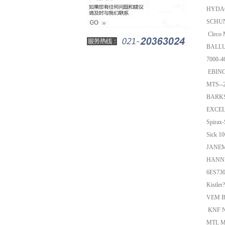
HYDAC
SCHUN
Cleco
BALLU
7000-4
EBIN
MTS--
BARKS
EXCEL
Spirax
Sick 
JANEM
HANNIN
6ES73
Kistle
VEM B1
KNF 
MTL M