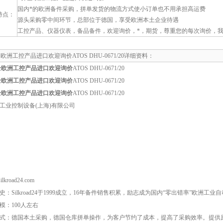
国内*的欧洲备件采购，拼单发货的物流方式使小订单也不用承担高运费
特点：
源头采购零中间环节，总部位于德国，享受欧洲本土企业待遇
工控产品、仪器仪表，备品备件，欢迎询价，*，期货，尊重您的每次询价，
全欧洲工控产品进口欢迎询价ATOS DHU-0671/20详细资料：
齐全欧洲工控产品进口欢迎询价
ATOS DHU-0671/20
齐全欧洲工控产品进口欢迎询价
ATOS DHU-0671/20
齐全欧洲工控产品进口欢迎询价
ATOS DHU-0671/20
工业控制设备(上海)有限公司
lkroad24.com
史：Silkroad24于1999成立，16年备件销售积累，励志成为国内“零出错率”欧洲
模：100人左右
式：德国本土采购，德国仓库拼单操作，为客户节约了成本，提高了采购效率。提供