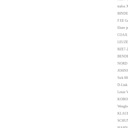
trafox
BIND
F.EE 
Elster 
COAX 
LEUZE
BZE7-
BENDE
NORD 
JOHN
Sick 
D-Link
Lenze 
KOBOL
Wengl
KLAUK
SCHU
HAHN+