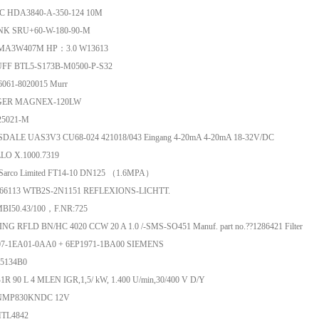
 HDA3840-A-350-124 10M
K SRU+60-W-180-90-M
 MA3W407M HP：3.0 W13613
FF BTL5-S173B-M0500-P-S32
6061-8020015 Murr
GER MAGNEX-120LW
25021-M
DALE UAS3V3 CU68-024 421018/043 Eingang 4-20mA 4-20mA 18-32V/DC
LO X.1000.7319
-Sarco Limited FT14-10 DN125 （1.6MPA）
1066113 WTB2S-2N1151 REFLEXIONS-LICHTT.
BI50.43/100，F.NR:725
G RFLD BN/HC 4020 CCW 20 A 1.0 /-SMS-SO451 Manuf. part no.??1286421 Filter
07-1EA01-0AA0 + 6EP1971-1BA00 SIEMENS
r?5134B0
R 90 L 4 MLEN IGR,1,5/ kW, 1.400 U/min,30/400 V D/Y
NMP830KNDC 12V
TL4842