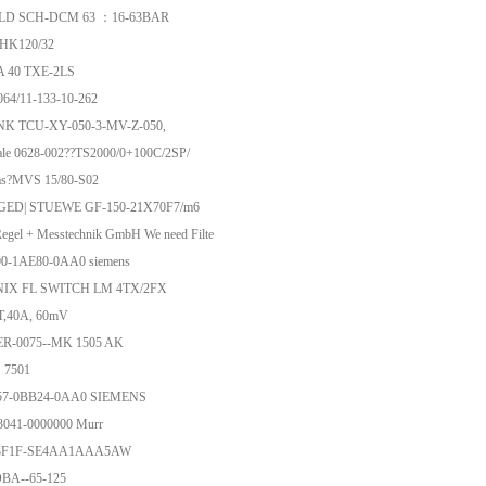
D SCH-DCM 63 ：16-63BAR
?HK120/32
A 40 TXE-2LS
8064/11-133-10-262
K TCU-XY-050-3-MV-Z-050,
ale 0628-002??TS2000/0+100C/2SP/
bras?MVS 15/80-S02
GED| STUEWE GF-150-21X70F7/m6
gel + Messtechnik GmbH We need Filte
0-1AE80-0AA0 siemens
IX FL SWITCH LM 4TX/2FX
,40A, 60mV
R-0075--MK 1505 AK
 7501
57-0BB24-0AA0 SIEMENS
3041-0000000 Murr
3F1F-SE4AA1AAA5AW
BA--65-125