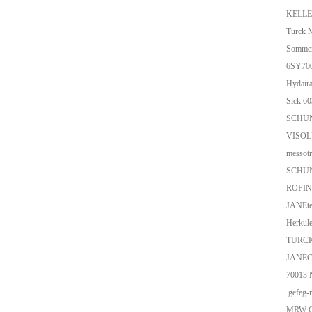
KELLE
Turck
Sommer
6SY70
Hydair
Sick 
SCHU
VISOL
messot
SCHUN
ROFIN
JANEte
Herkul
TURCK
JANEC
70013 N
gefeg
MRW C.M