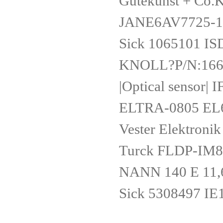
Gutekunst + Co
JANE6AV7725-
Sick 1065101
KNOLL?P/N:16
|Optical senso
ELTRA-0805 EL
Vester Elektron
Turck FLDP-IM8
NANN 140 E 11
Sick 5308497 