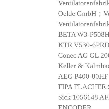
Ventilatorenfabr
Oelde GmbH；Ven
Ventilatorenfab
BETA W3-P508H
KTR V530-6PR
Conec AG GL 2
Keller & Kalmb
AEG P400-80H
FIPA FLACHER 
Sick 1056148 
ENCODER