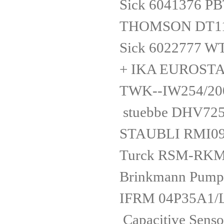
Sick 6041376
THOMSON DT115
Sick 6022777 
+ IKA EUROSTA
TWK--IW254/20
stuebbe DHV7
STAUBLI RMI09
Turck RSM-RKM
Brinkmann Pum
IFRM 04P35A1/
Capacitive Sens