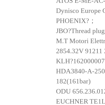
ATOS E-ME-AC-
Dynisco Europ
PHOENIX?；
JBO?Thread plu
M.T Motori Elet
2854.32V 91211
KLH?16200000
HDA3840-A-250-
182(161bar)
ODU 656.236.012
EUCHNER TE1L