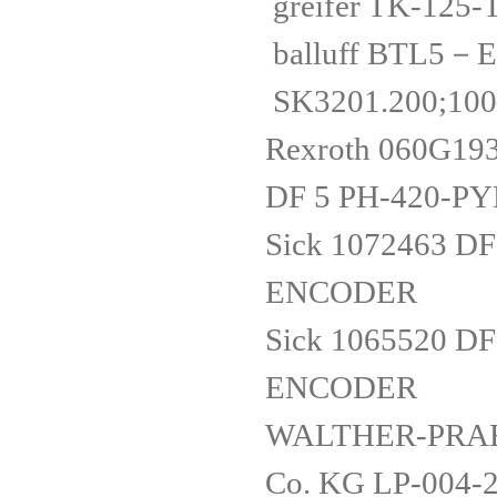
greifer TK-125-
balluff BTL
SK3201.200;10
Rexroth 060G19
DF 5 PH-420-P
Sick 1072463 
ENCODER
Sick 1065520 
ENCODER
WALTHER-PRAEZ
Co. KG LP-004-2-