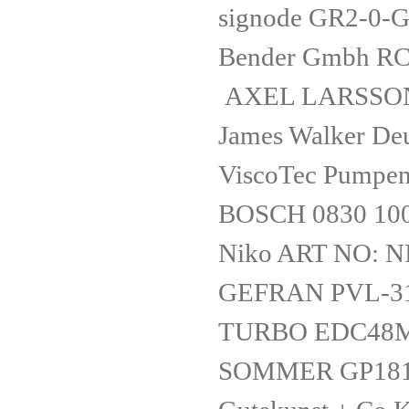
signode GR2-0
Bender Gmbh R
AXEL LARSSON
James Walker D
ViscoTec Pumpe
BOSCH 0830 10
Niko ART NO: N
GEFRAN PVL-3
TURBO EDC48M
SOMMER GP18