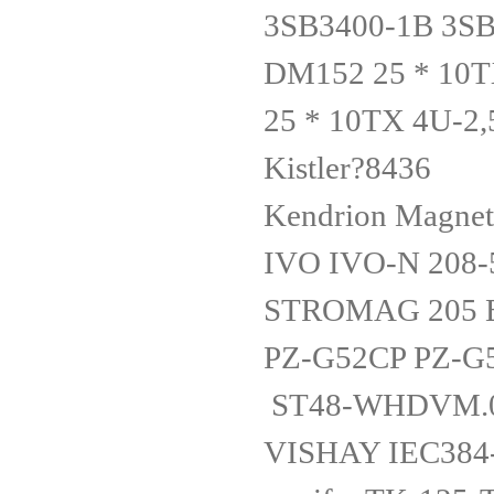
3SB3400-1B 3S
DM152 25 * 10
25 * 10TX 4U-2
Kistler?8436
Kendrion Magn
IVO IVO-N 208-
STROMAG 205 B
PZ-G52CP PZ-G
ST48-WHDVM.0
VISHAY IEC384