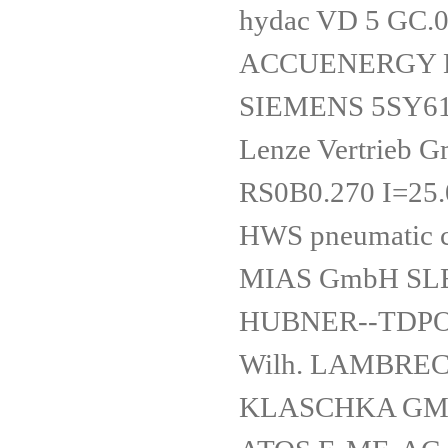
hydac VD 5 GC.
ACCUENERGY 
SIEMENS 5SY6
Lenze Vertrie
RS0B0.270 I=25
HWS pneumatic 
MIAS GmbH SLE
HUBNER--TDPO
Wilh. LAMBREC
KLASCHKA GMBH