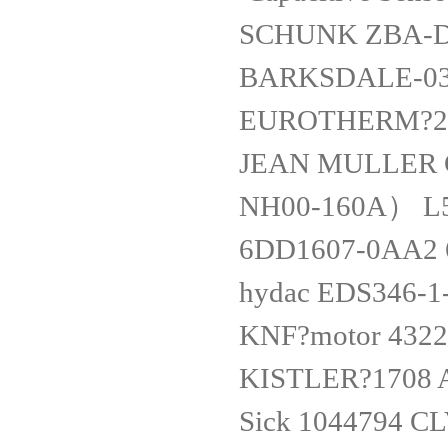
SCHUNK ZBA-D
BARKSDALE-03
EUROTHERM?2
JEAN MULLER G
NH00-160A） L
6DD1607-0AA2
hydac EDS346-1
KNF?motor 4322
KISTLER?1708 
Sick 1044794 