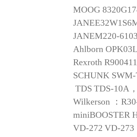
MOOG 8320G17
JANEE32W1S6
JANEM220-610
Ahlborn OPK03
Rexroth R9004
SCHUNK SWM-
TDS TDS-10A
Wilkerson ：R30
miniBOOSTER 
VD-272 VD-273