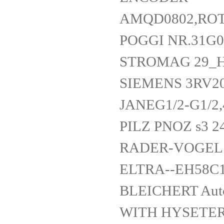
AMQD0802,RO
POGGI NR.31G0
STROMAG 29_H
SIEMENS 3RV20
JANEG1/2-G1/2,
PILZ PNOZ s3 2
RADER-VOGEL 
ELTRA--EH58C
BLEICHERT Aut
WITH HYSETERE