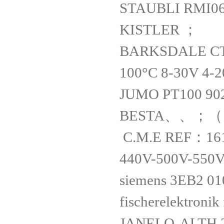
STAUBLI RMI06
KISTLER ；
BARKSDALE CT0
100°C 8-30V 4
JUMO PT100 902
BESTA、、；
C.M.E REF：161
440V-500V-550
siemens 3EB2 0
fischerelektroni
JANELO-ALTH 