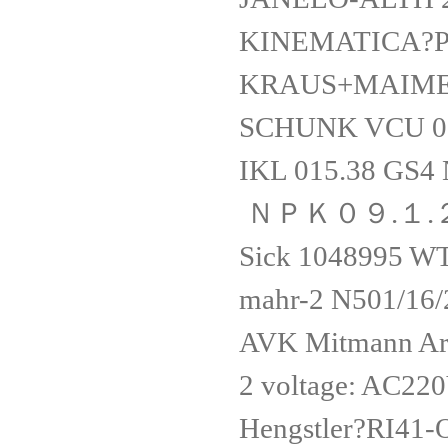
KINEMATICA?P
KRAUS+MAIMER
SCHUNK VCU 0
IKL 015.38 GS4 
ＮＰＫ０９.１.
Sick 1048995 
mahr-2 N501/1
AVK Mitmann Arm
2 voltage: AC22
Hengstler?RI41