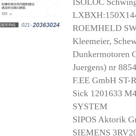
ISOLOC Schwin
LXBXH:150X1
ROEMHELD SW
Kleemeier, Sch
Dunkermotoren G
Juergens) nr 88
F.EE GmbH ST-
Sick 1201633 
SYSTEM
SIPOS Aktorik
SIEMENS 3RV20