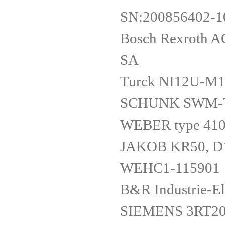
SN:200856402-
Bosch Rexroth 
SA
Turck NI12U-M
SCHUNK SWM-
WEBER type 41
JAKOB KR50, D
WEHC1-115901
B&R Industrie-E
SIEMENS 3RT2