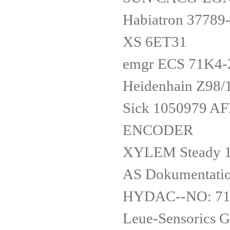
Habiatron 37789
XS 6ET31
emgr ECS 71K4-
Heidenhain Z98/
Sick 1050979 
ENCODER
XYLEM Steady 
AS Dokumentati
HYDAC--NO: 714
Leue-Sensorics