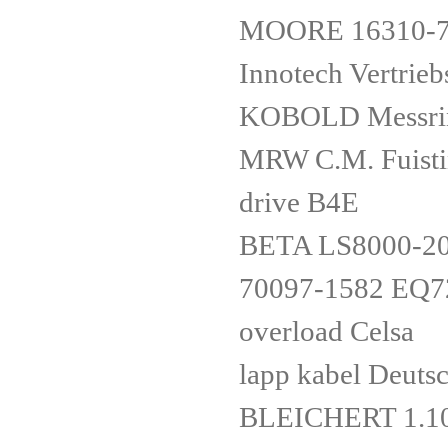
MOORE 16310-
Innotech Vertr
KOBOLD Messr
MRW C.M. Fuisti
drive B4E
BETA LS8000-2
70097-1582 EQ72
overload Celsa
lapp kabel Deut
BLEICHERT 1.1