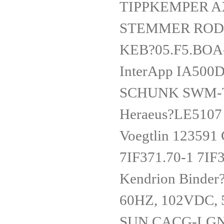
TIPPKEMPER AX
STEMMER ROD
KEB?05.F5.BO
InterApp IA500
SCHUNK SWM-T
Heraeus?LE51
Voegtlin 1235
7IF371.70-1 7IF
Kendrion Binder
60HZ, 102VDC,
SUN CACG-LG