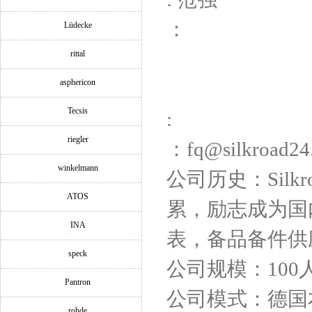
：
Lüdecke
rittal
asphericon
Tecsis
:
riegler
：fq@silkroad24
winkelmann
公司历史：Silk
ATOS
累，励志成为国
INA
表，备品备件供
speck
公司规模：100
Pantron
公司模式：德国
rohde