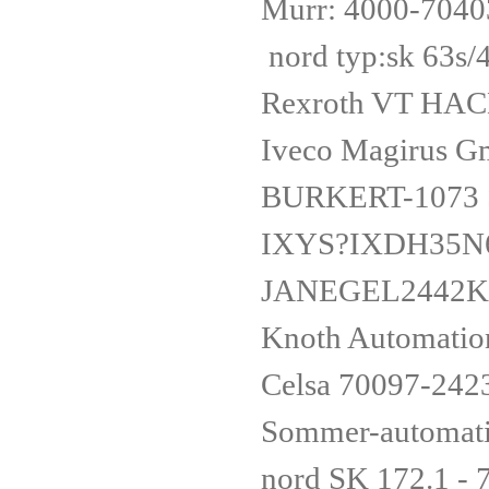
Murr: 4000-704
nord typ:sk 63s/
Rexroth VT HA
Iveco Magirus 
BURKERT-1073 
IXYS?IXDH35
JANEGEL2442
Knoth Automatio
Celsa 70097-2
Sommer-automa
nord SK 172.1 -