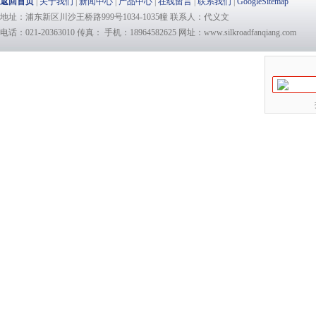
返回首页
|
关于我们
|
新闻中心
|
产品中心
|
在线留言
|
联系我们
|
GoogleSitemap
地址：浦东新区川沙王桥路999号1034-1035幢 联系人：代义文
电话：021-20363010 传真： 手机：18964582625 网址：www.silkroadfanqiang.com