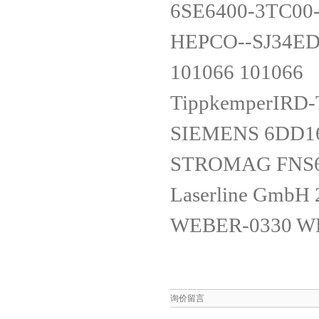
6SE6400-3TC0
HEPCO--SJ34E
101066 101066
TippkemperIRD
SIEMENS 6DD1
STROMAG FNS6
Laserline GmbH
WEBER-0330 W
询价留言