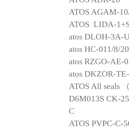
ATOS AGAM-10/2
ATOS LIDA-1+S
atos DLOH-3A-
atos HC-011/8/2
atos RZGO-AE-0
atos DKZOR-TE-
ATOS All seals （
D6M013S CK-25/
C
ATOS PVPC-C-5