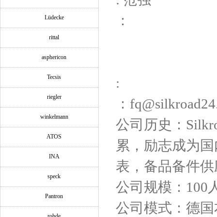
：
Lüdecke
rittal
asphericon
Tecsis
:
riegler
：fq@silkroad24
winkelmann
公司历史：Silk
ATOS
累，励志成为国
INA
表，备品备件供
speck
公司规模：100
Pantron
公司模式：德国
rohde