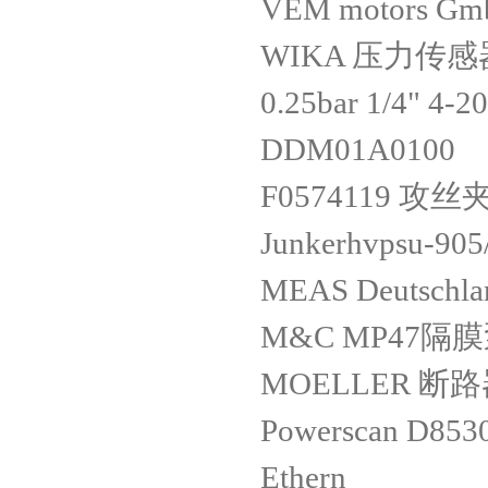
VEM motors Gm
WIKA 压力传感器 P
0.25bar 1/4" 4-
DDM01A0100
F0574119 攻丝夹
Junkerhvpsu-905
MEAS Deutschl
M&C MP47隔膜泵
MOELLER 断路器 
Powerscan D8530
Ethern