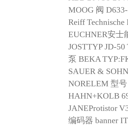
MOOG 阀 D633-
Reiff Technisch
EUCHNER安士能 
JOSTTYP JD-50
泵 BEKA TYP:FK
SAUER & SOHN 
NORELEM 型号：
HAHN+KOLB 69
JANEProtistor V
编码器 banner ITD