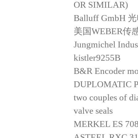
OR SIMILAR)
Balluff GmbH 
美国WEBER
Jungmichel Ind
kistler9255B
B&R Encoder mo
DUPLOMATIC Pne
two couples of d
valve seals
MERKEL ES 708
ASTEEL RXC 3