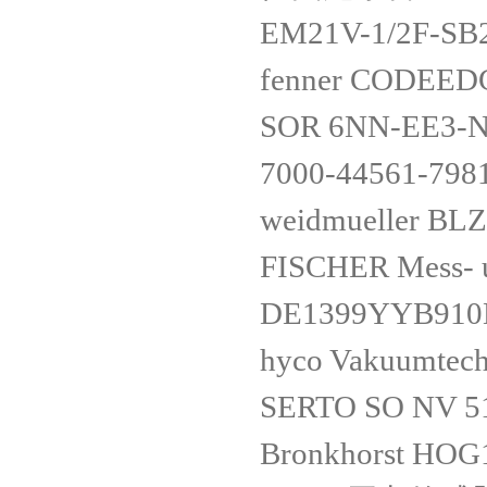
EM21V-1/2F-SB
fenner CODEEDG0
SOR 6NN-EE3-N
7000-44561-798
weidmueller BL
FISCHER Mess- 
DE1399YYB910
hyco Vakuumtec
SERTO SO NV 5
Bronkhorst HOG