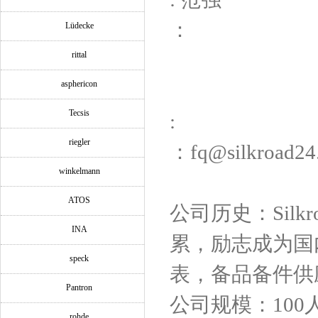
：
Lüdecke
rittal
asphericon
Tecsis
:
riegler
：fq@silkroad24
winkelmann
ATOS
公司历史：Silk
INA
累，励志成为国
speck
表，备品备件供
Pantron
公司规模：100
rohde