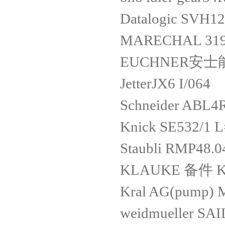
Datalogic SVH1
MARECHAL 319
EUCHNER安士能 
JetterJX6 I/064
Schneider ABL
Knick SE532/1
Staubli RMP48.0
KLAUKE 备件 K
Kral AG(pump) M
weidmueller SA