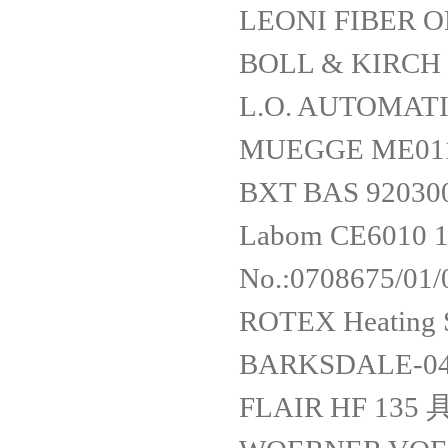
LEONI FIBER 
BOLL & KIRCH F
L.O. AUTOMAT
MUEGGE ME011
BXT BAS 920300
Labom CE6010 1.
No.:0708675/01
ROTEX Heating 
BARKSDALE-04
FLAIR HF 1