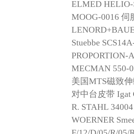
ELMED HELIO-S
MOOG-0016 伺
LENORD+BAUER
Stuebbe SCS14A
PROPORTION-
MECMAN 550-00
美国MTS磁致
对中台皮带 Igat G
R. STAHL 3400
WOERNER Smeer
F/12/D/05/R/05/