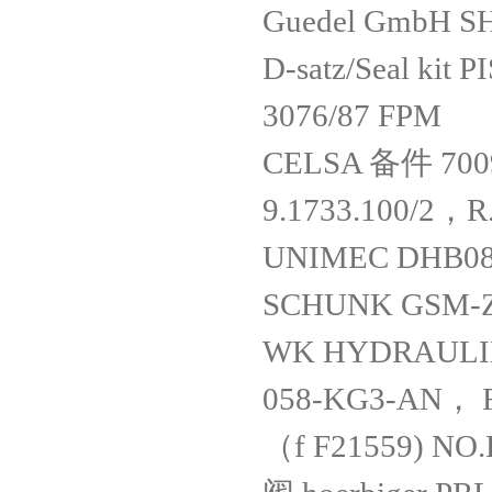
Guedel GmbH S
D-satz/Seal kit 
3076/87 FPM
CELSA 备件 700
9.1733.100/2，
UNIMEC DHB08
SCHUNK GSM-Z-
WK HYDRAULIK 
058-KG3-AN， R
（f F21559) NO.