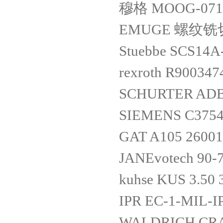
穆格 MOOG-07
EMUGE 螺纹铣切 
Stuebbe SCS14A
rexroth R900347
SCHURTER AD
SIEMENS C3754
GAT A105 26001
JANEvotech 90
kuhse KUS 3.50
IPR EC-1-MIL-I
WALDRICH CR