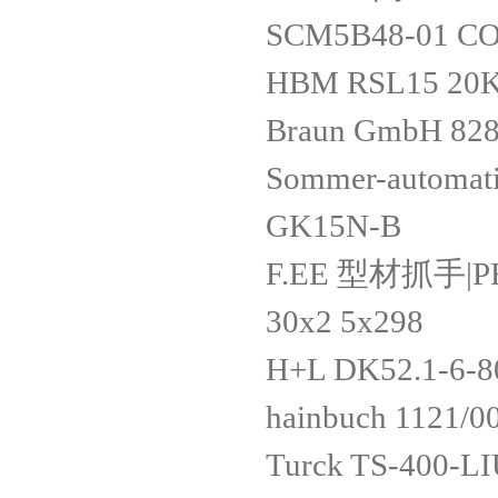
SCM5B48-01 C
HBM RSL15 20
Braun GmbH 828
Sommer-autom
GK15N-B
F.EE 型材抓手|PR
30x2 5x298
H+L DK52.1-6-
hainbuch 1121/0
Turck TS-400-L