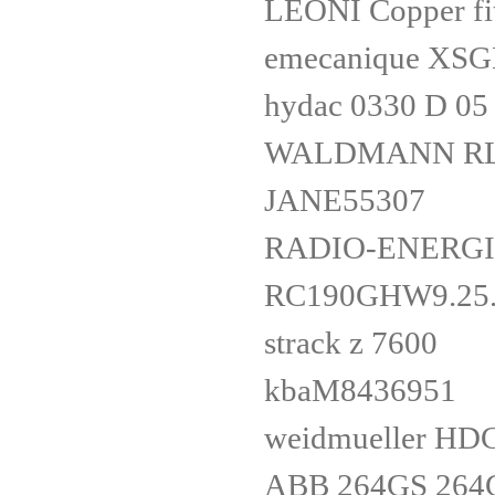
LEONI Copper fi
emecanique XS
hydac 0330 D 0
WALDMANN RL
JANE55307
RADIO-ENERGI
RC190GHW9.25.
strack z 7600
kbaM8436951
weidmueller H
ABB 264GS 26