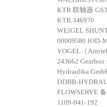
KTR 联轴器 GS38/
KTR.346970
WEIGEL SHUNT
00009580 IOD-M
VOGEL（Antrie
243662 Gearbox 
Hydraulika Gmb
DDBB-HYDRA
FLOWSERVE 备
1109-041-192