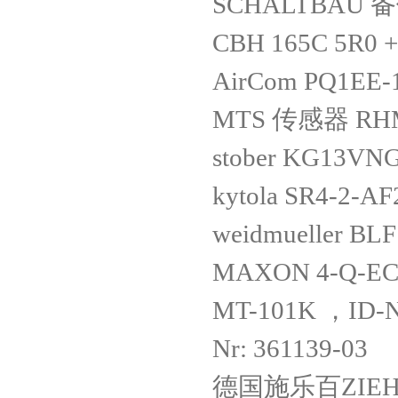
SCHALTBAU 备件
CBH 165C 5R0 +
AirCom PQ1EE-
MTS 传感器 RHM
stober KG13VN
kytola SR4-2-A
weidmueller BL
MAXON 4-Q-EC s
MT-101K ，ID-N
Nr: 361139-03
德国施乐百ZIEHL 