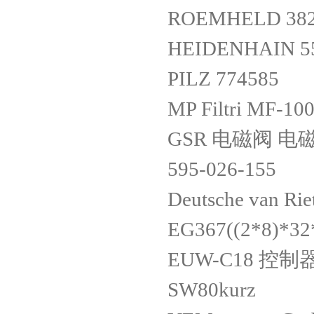
ROEMHELD 382
HEIDENHAIN 55
PILZ 774585
MP Filtri MF-1
GSR 电磁阀 电磁阀
595-026-155
Deutsche van Ri
EG367((2*8)*32
EUW-C18 控制
SW80kurz