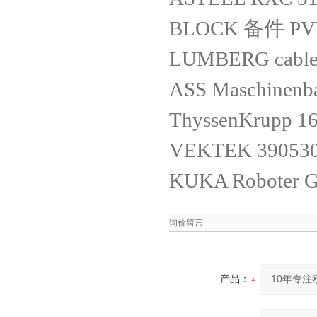
BLOCK 备件 PVF
LUMBERG cable
ASS Maschinenb
ThyssenKrupp 1
VEKTEK 39053
KUKA Roboter 
询价留言
产品：