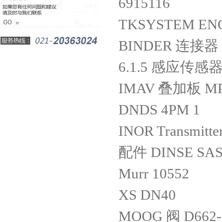
6915116
TKSYSTEM ENGI
BINDER 连接器
6.1.5 感应传感器 
IMAV 叠加板 MPZ
DNDS 4PM 1
INOR Transmitt
配件 DINSE SAS
Murr 10552
XS DN40
MOOG 阀 D662-