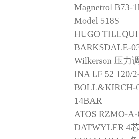
Magnetrol B73-
Model 518S
HUGO TILLQUIS
BARKSDALE-034
Wilkerson 压力
INA LF 52 120/2
BOLL&KIRCH-010
14BAR
ATOS RZMO-A-
DATWYLER 4芯