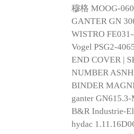
穆格 MOOG-0601
GANTER GN 30
WISTRO FE031-
Vogel PSG2-406
END COVER | 
NUMBER ASNH 5
BINDER MAGNET
ganter GN615.3
B&R Industrie-
hydac 1.11.16D