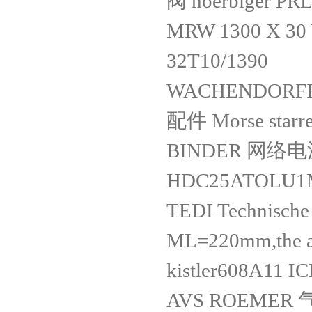
阀 hoerbiger PR
MRW 1300 X 30 
32T10/1390
WACHENDORFF 
配件 Morse starr
BINDER 网络电源
HDC25ATOLU1M
TEDI Technisch
ML=220mm,the ab
kistler608A11 I
AVS ROEMER 气