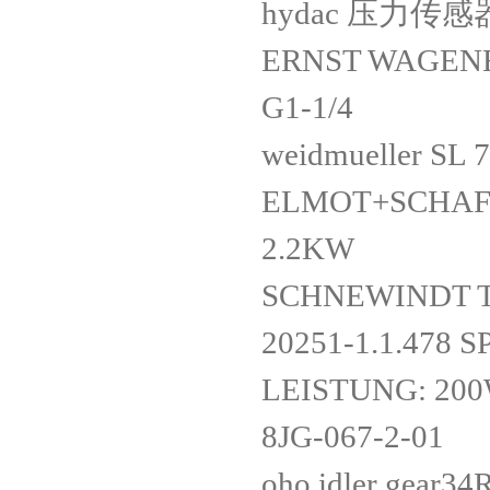
hydac 压力传感器 
ERNST WAGENE
G1-1/4
weidmueller SL 
ELMOT+SCHAF
2.2KW
SCHNEWINDT TY
20251-1.1.478 
LEISTUNG: 200
8JG-067-2-01
oho idler gear