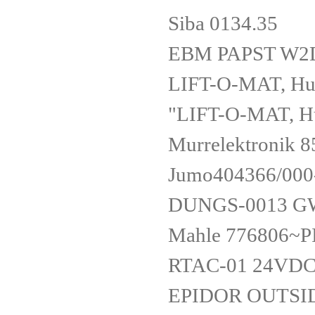
Siba 0134.35
EBM PAPST W2
LIFT-O-MAT, 
"LIFT-O-MAT, H
Murrelektronik 
Jumo404366/000
DUNGS-0013 GW
Mahle 776806~P
RTAC-01 24VD
EPIDOR OUTSID