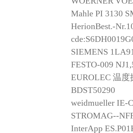
WOERNER VOE
Mahle PI 3130 
HerionBest.-Nr.
cde:S6DH0019G
SIEMENS 1LA91
FESTO-009 NJ
EUROLEC 温度探头 
BDST50290
weidmueller I
STROMAG--NFF6
InterApp ES.P0