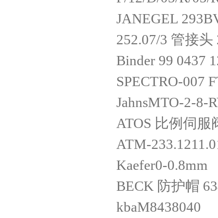
JANEGEL 293BV
252.07/3 管接头 2
Binder 99 0437 
SPECTRO-00
JahnsMTO-2-8-
ATOS 比例伺服阀控
ATM-233.1211.0
Kaefer0-0.8mm
BECK 防护帽 63
kbaM8438040