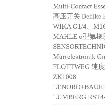
Multi-Contact E
高压开关 Behlke 
WIKA G1/4、M1
MAHLE o型氟橡胶
SENSORTECHNI
Murrelektronik
FLOTTWEG 速度控
ZK1008
LENORD+BAUER
LUMBERG RST4-