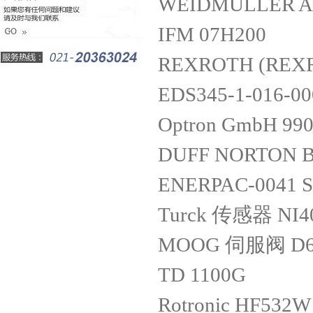
WEIDMULLER A
IFM 07H200
REXROTH (REX
EDS345-1-016-0
Optron GmbH 99
DUFF NORTON 
ENERPAC-0041 
Turck 传感器 NI40
MOOG 伺服阀 D6
TD 1100G
Rotronic HF532W 