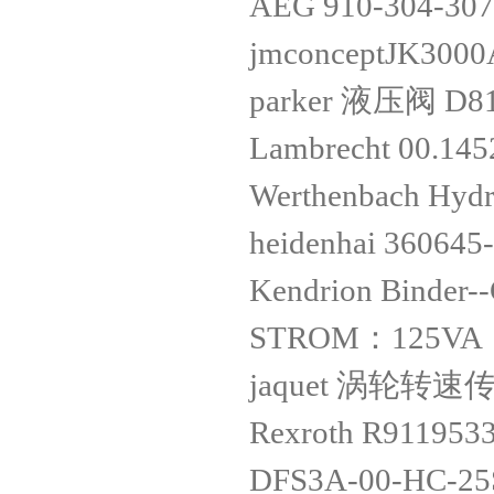
AEG 910-304-30
jmconceptJK300
parker 液压阀 D
Lambrecht 00.145
Werthenbach Hyd
heidenhai 360645
Kendrion Binde
STROM：125VA
jaquet 涡轮转速传
Rexroth R911953
DFS3A-00-HC-25