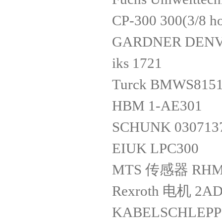
CP-300 300(3/8 ho
GARDNER DENV
iks 1721
Turck BMWS8151
HBM 1-AE301
SCHUNK 030713
EIUK LPC300
MTS 传感器 RHM0
Rexroth 电机 2AD
KABELSCHLEPP 