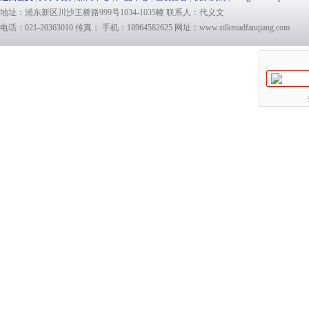
地址：浦东新区川沙王桥路999号1034-1035幢 联系人：代义文
电话：021-20363010 传真： 手机：18964582625 网址：www.silkroadfanqiang.com