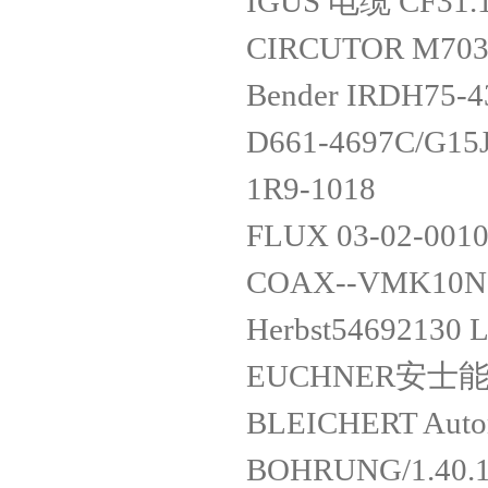
IGUS 电缆 CF31.1
CIRCUTOR M703
Bender IRDH75-
D661-4697C/G
1R9-1018
FLUX 03-02-001
COAX--VMK10NC
Herbst54692130
EUCHNER安士能 9
BLEICHERT Aut
BOHRUNG/1.40.