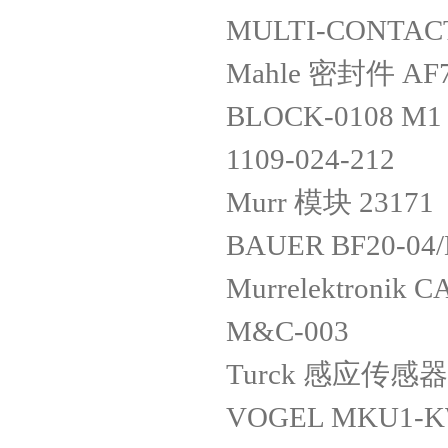
MULTI-CONTACT
Mahle 密封件 AF72
BLOCK-0108 
1109-024-212
Murr 模块 23171
BAUER BF20-04/
Murrelektronik 
M&C-003
Turck 感应传感器 N
VOGEL MKU1-K