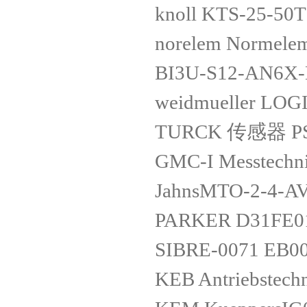
knoll KTS-25-50T
norelem Normel
BI3U-S12-AN6X-
weidmueller LO
TURCK 传感器 PS2
GMC-I Messtechn
JahnsMTO-2-4-A
PARKER D31FE0
SIBRE-0071 EB0
KEB Antriebstec