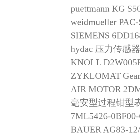
puettmann KG S5
weidmueller PAC
SIEMENS 6DD16
hydac 压力传感器 V
KNOLL D2W005
ZYKLOMAT Gear 
AIR MOTOR 2DM
毫安型过程钳型表 F
7ML5426-0BF00
BAUER AG83-12/