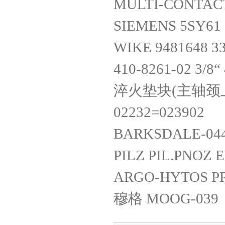
MULTI-CONTACT
SIEMENS 5SY61
WIKE 9481648 33
410-8261-02 3/8
淬火垫块(主轴颈上面) 
02232=023902
BARKSDALE-044
PILZ PIL.PNOZ 
ARGO-HYTOS PR
穆格 MOOG-039