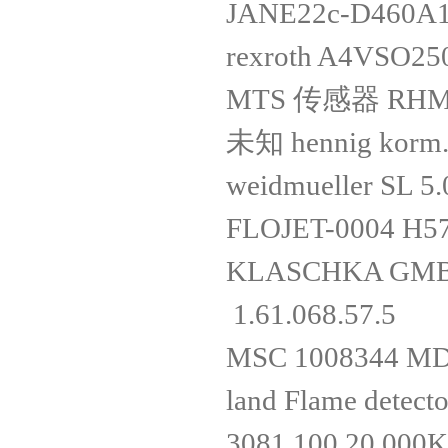
JANE22c-D460A
rexroth A4VSO2
MTS 传感器 RHM0
未知 hennig korm.n
weidmueller SL 5
FLOJET-0004 H5
KLASCHKA GMBH.
1.61.068.57.5
MSC 1008344 M
land Flame detect
3081.100.20.00