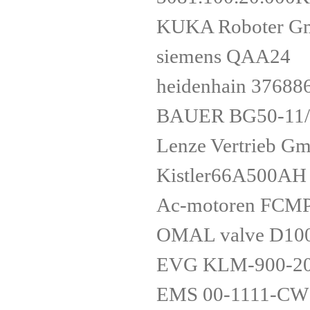
KUKA Roboter G
siemens QAA24
heidenhain 37688
BAUER BG50-11/
Lenze Vertrieb 
Kistler66A500A
Ac-motoren FCMP
OMAL valve D10
EVG KLM-900-20
EMS 00-1111-C