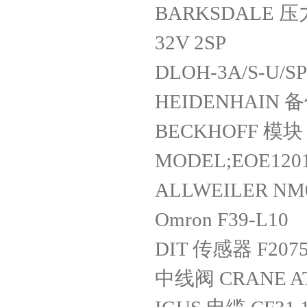
BARKSDALE 压力传
32V 2SP
DLOH-3A/S-U/S
HEIDENHAIN 备件
BECKHOFF 模块 T
MODEL;EOE1201
ALLWEILER NM
Omron F39-L10
DIT 传感器 F207
中线阀 CRANE AT