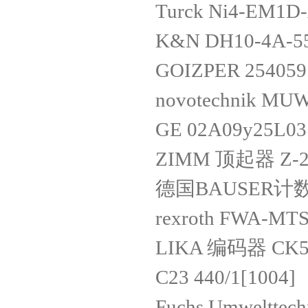
Turck Ni4-EM1D
K&N DH10-4A-5
GOIZPER 254059
novotechnik MUW
GE 02A09y25L03
ZIMM 顶起器 Z-2
德国BAUSER计
rexroth FWA-M
LIKA 编码器 CK58
C23 440/1[1004]
Fuchs Umwelttech