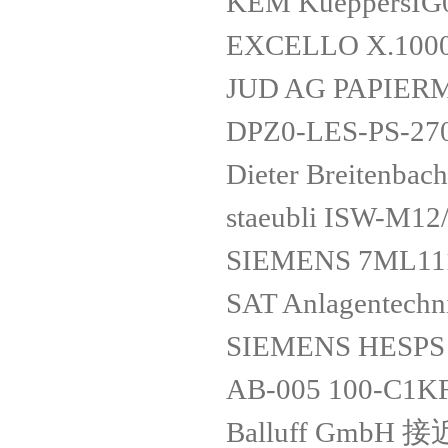
KEM KueppersIG
EXCELLO X.1000
JUD AG PAPIER
DPZ0-LES-PS-27
Dieter Breitenb
staeubli ISW-M1
SIEMENS 7ML11
SAT Anlagentech
SIEMENS HESPS 
AB-005 100-C
Balluff GmbH 接