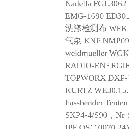
Nadella FGL3062
EMG-1680 ED301
洗涤检测布 WFK 10
气泵 KNF NMP09
weidmueller WG
RADIO-ENERGIE
TOPWORX DXP-
KURTZ WE30.15.
Fassbender Tente
SKP4-4/S90，Nr
IPF OS110070 2