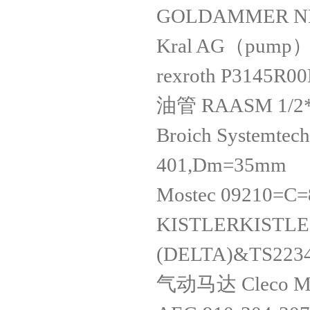
GOLDAMMER NR85
Kral AG（pump） 
rexroth P3145R
油管 RAASM 1/2
Broich Systemtec
401,Dm=35mm
Mostec 09210=C=
KISTLERKISTLE
(DELTA)&TS2234
气动马达 Cleco M