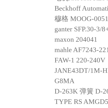
Beckhoff Automa
穆格 MOOG-005
ganter SFP.30-3/
maxon 204041
mahle AF7243-22
FAW-1 220-240V
JANE43DT/1M-HH6
G8MA
D-263K 弹簧 D-2
TYPE RS AMGD