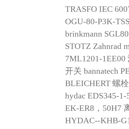
TRASFO IEC 600
OGU-80-P3K-TS
brinkmann SGL80
STOTZ Zahnrad m=
7ML1201-1EE00
开关 bannatech P
BLEICHERT 螺栓 
hydac EDS345-1-
EK-ER8，50H7 
HYDAC--KHB-G1