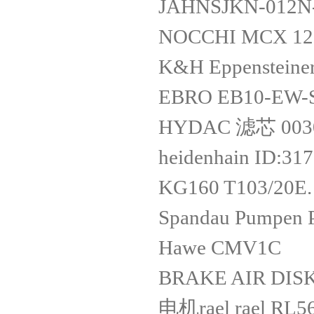
JAHNSJKN-012N
NOCCHI MCX 12
K&H Eppenstein
EBRO EB10-EW
HYDAC 滤芯 0030
heidenhain ID:31
KG160 T103/20E
Spandau Pumpen
Hawe CMV1C
BRAKE AIR DI
电机rael rael RL5