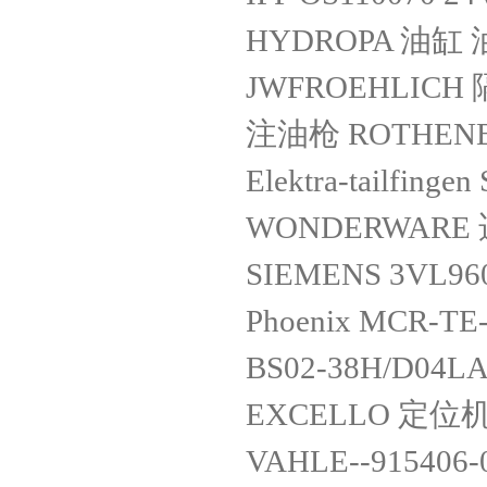
HYDROPA 油缸 油缸
JWFROEHLICH 
注油枪 ROTHENBE
Elektra-tailfing
WONDERWARE
SIEMENS 3VL96
Phoenix MCR-TE-
BS02-38H/D04LA4
EXCELLO 定位机构
VAHLE--915406