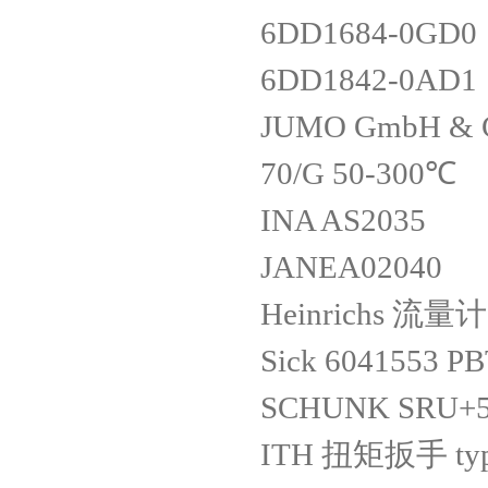
6DD1684-0GD
6DD1842-0AD
JUMO GmbH & 
70/G 50-300℃
INA AS2035
JANEA02040
Heinrichs 流量计
Sick 6041553 
SCHUNK SRU+50
ITH 扭矩扳手 type