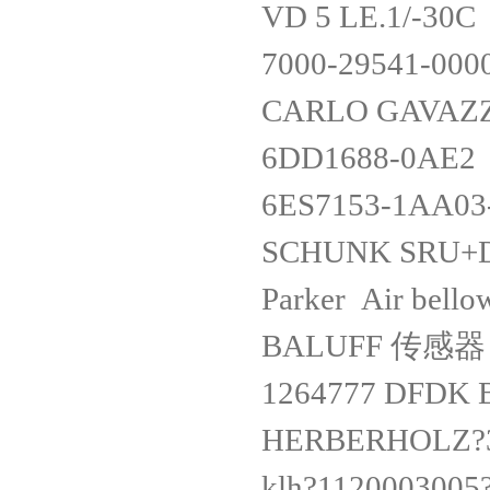
VD 5 LE.1/-30C
7000-29541-000
CARLO GAVAZZI
6DD1688-0AE
6ES7153-1AA0
SCHUNK SRU+D-
Parker Air bello
BALUFF 传感器 
1264777 DFDK B
HERBERHOLZ?3
klh?1120003005