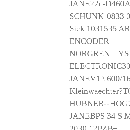
JANE22c-D460
SCHUNK-0833 0
Sick 1031535 
ENCODER
NORGREN YS18
ELECTRONIC3
JANEV1 \ 600/16
Kleinwaechter?
HUBNER--HOG7
JANEBPS 34 S 
2030.12PZB+