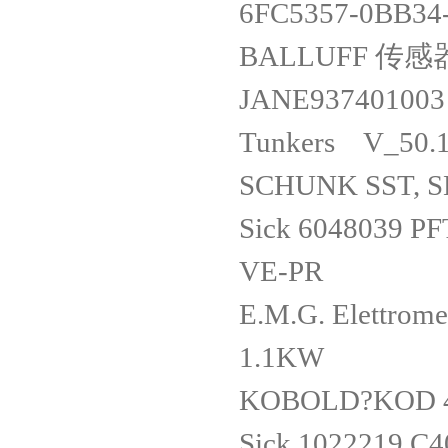
6FC5357-0BB34
BALLUFF 传感器
JANE937401003
Tunkers V_50
SCHUNK SST, 
Sick 6048039 
VE-PR
E.M.G. Elettro
1.1KW
KOBOLD?KOD 44
Sick 1022219 