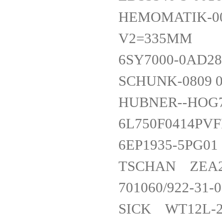
HEMOMATIK-00
V2=335MM
6SY7000-0AD2
SCHUNK-0809 0
HUBNER--HOG7
6L750F0414PV
6EP1935-5PG0
TSCHAN ZEA
701060/922-31
SICK WT12L-