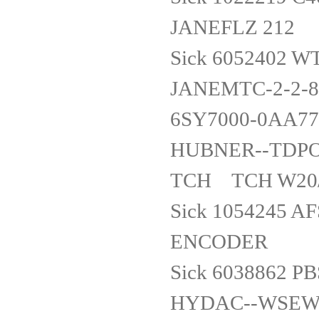
JANEFLZ 212
Sick 6052402 
JANEMTC-2-2-
6SY7000-0AA7
HUBNER--TDPO
TCH TCH W20/1
Sick 1054245 
ENCODER
Sick 6038862 
HYDAC--WSEW1