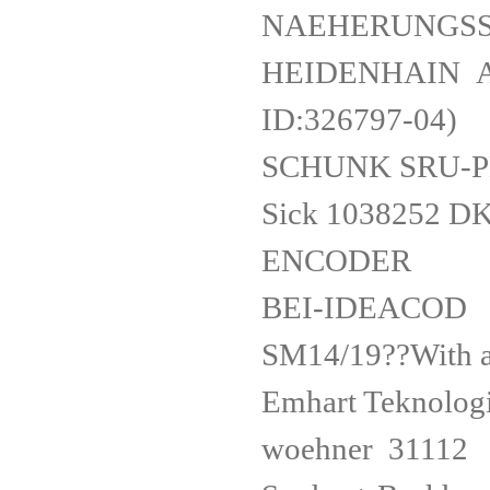
NAEHERUNGS
HEIDENHAIN AE
ID:326797-04)
SCHUNK SRU-PL
Sick 1038252 
ENCODER
BEI-IDEACOD 
SM14/19??With 
Emhart Teknolog
woehner 31112