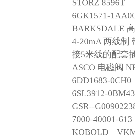
STORZ 8596T
6GK1571-1AA00
BARKSDALE 高
4-20mA 两线
接5米线的配
ASCO 电磁阀 NF
6DD1683-0CH
6SL3912-0BM4
GSR--G0090223
7000-40001-613
KOBOLD VKM-31