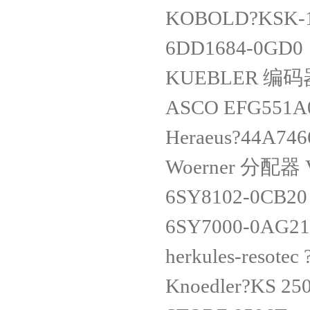
KOBOLD?KSK-
6DD1684-0GD
KUEBLER 编码器 
ASCO EFG551
Heraeus?44A74
Woerner 分配器 VP
6SY8102-0CB2
6SY7000-0AG2
herkules-resote
Knoedler?KS 25