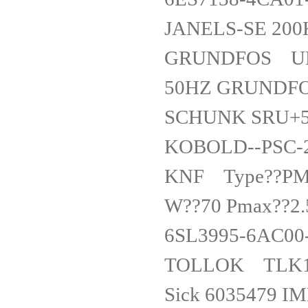
JANELS-SE 200
GRUNDFOS UPS 
50HZ GRUND
SCHUNK SRU+5
KOBOLD--PSC-
KNF Type??PM19
W??70 Pmax??2.
6SL3995-6AC0
TOLLOK TLK1
Sick 6035479 