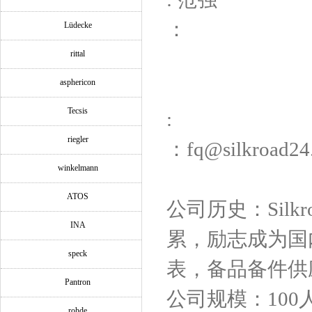
：
Lüdecke
rittal
asphericon
Tecsis
:
riegler
：fq@silkroad24
winkelmann
ATOS
公司历史：Silk
INA
累，励志成为国
speck
表，备品备件供
Pantron
公司规模：100
rohde