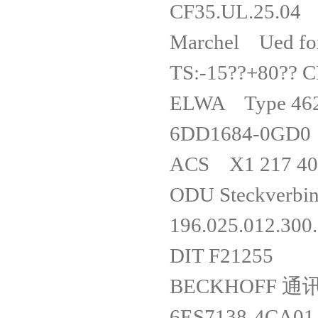
CF35.UL.25.04
Marchel Ued for g
TS:-15??+80?? 
ELWA Type 46
6DD1684-0GD
ACS X1 217 4
ODU Steckverbi
196.025.012.300
DIT F21255
BECKHOFF 通
6ES7138-4CA0