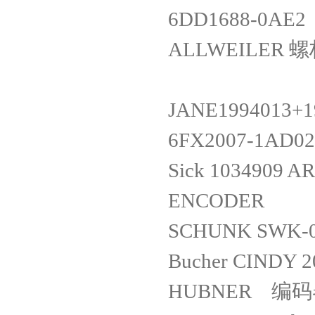
6DD1688-0AE
ALLWEILER 螺杆
JANE1994013+1
6FX2007-1AD0
Sick 1034909 
ENCODER
SCHUNK SWK-0
Bucher CINDY
HUBNER 编码器 A