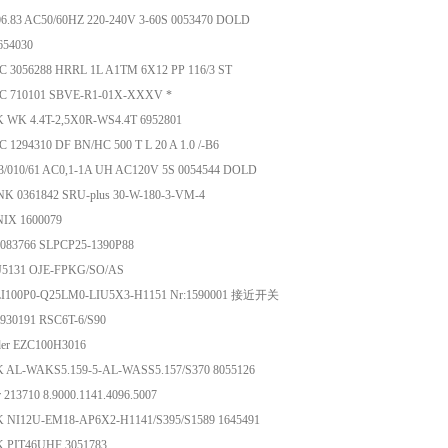
.83 AC50/60HZ 220-240V 3-60S 0053470 DOLD
654030
 3056288 HRRL 1L A1TM 6X12 PP 116/3 ST
 710101 SBVE-R1-01X-XXXV *
 WK 4.4T-2,5X0R-WS4.4T 6952801
1294310 DF BN/HC 500 T L 20 A 1.0 /-B6
/010/61 AC0,1-1A UH AC120V 5S 0054544 DOLD
K 0361842 SRU-plus 30-W-180-3-VM-4
IX 1600079
3083766 SLPCP25-1390P88
J5131 OJE-FPKG/SO/AS
 LI100P0-Q25LM0-LIU5X3-H1151 Nr:1590001 接近开关
6930191 RSC6T-6/S90
der EZC100H3016
 AL-WAKS5.159-5-AL-WASS5.157/S370 8055126
r 213710 8.9000.1141.4096.5007
 NI12U-EM18-AP6X2-H1141/S395/S1589 1645491
 PIT46UHF 3051783