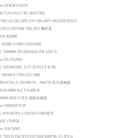
ider XCKM515H29
 6827534 SW-S7-PG-ROUTER
7/063 AC220-240V US=160-300V 0032358 DOLD
ma GR55 SMT16B 330L RF2 螺杆泵
IX 828496
r 201985 8.5800.2A65.0100
 3504896 ZW-DM10-01-PB-320V-V
der XUZX2004
 426300 HRL 3 CV 20 PA ST M BL
r 190564 8.3700.1312.1000
 HDA4745-A-100-000 Nr：906729 压力传感器
6241-0006 SLCT14-600-R
er 8690-5030-V3XX 扭矩传感器
der XB6EDF5J1P
 WWAK3P2-1-SSP3/S74 8024879
IX 1703958
der XACX905
 703116 DICHTSATZ KHP/KHP3K-25-XX14