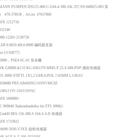
ANN PUMPEN DN125-400 C-G04-4.300-AK-357,SN:040025-003 泵
er 476.378UB，Art.no. 47637860
IX 1212716
652140
000-12281-2130750
ER 8.0010.40L0.0000 编码器支架
der LV430775
33900，PSE4-SC-01 安全栅
NK GMBH＆CO KG 0301370 MMS-P 22-S-M8-PNP 感应传感器
831-3606 STIFTL.1X1,2 GER.6-POL.7,62MM L-GRAU
6038688 PBT-AB4X0SG1SSNVMC0Z
V0012 OV-310/110VAC
IX 1609081
909640 Tankeinbauhülse für ETS 3000(1
f GmbH BES 516-300-S 164-S 4-D 传感器
IX 1733822
er 8690-5030-V3XX 扭矩传感器
K AGE-S-Z-100 0324501