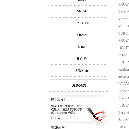
PHOEN
Staubli
Schnei
Murr 5
FISCHER
Murr 7
TURCK
zimmer
PHOEN
Leuze
103447
Turck 
希而科
PHOEN
Kueble
工控产品
heide
WERMA 
更多分类
Schnei
Turck 
PHOEN
Turck
Schnei
HBM 