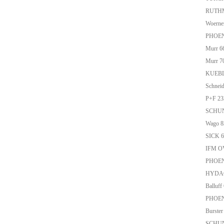
RUTHM
Woern
PHOEN
Murr 6
Murr 7
KUEBL
Schnei
P+F 2
SCHU
Wago 
SICK 
IFM O
PHOEN
HYDAC 
Balluf
PHOEN
Burst
SCHUN