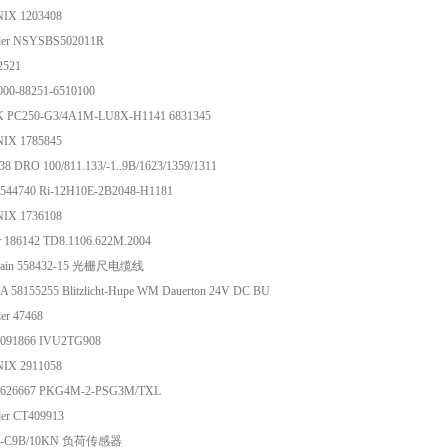
IX 1203408
der NSYSBS502011R
2521
000-88251-6510100
 PC250-G3/4A1M-LU8X-H1141 6831345
IX 1785845
38 DRO 100/811.133/-1..9B/1623/1359/1311
1544740 Ri-12H10E-2B2048-H1181
IX 1736108
r 186142 TD8.1106.622M.2004
nhain 558432-15 光栅尺电缆线
58155255 Blitzlicht-Hupe WM Dauerton 24V DC BU
der 47468
3091866 IVU2TG908
IX 2911058
 6626667 PKG4M-2-PSG3M/TXL
der CT409913
1-C9B/10KN 负荷传感器