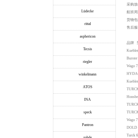
采购放
Lüdecke
航班周
货物包
rittal
售后服
asphericon
品牌 
Tecsis
Kueble
Burst
riegler
Wago 
HYDAC
winkelmann
Kueble
ATOS
TURCK
Honsbe
INA
TURCK
speck
TURCK
Wago 
Pantron
DOLD 
Turck 
rohde