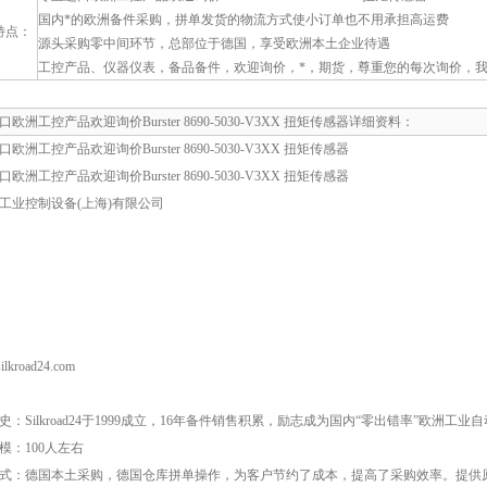
国内*的欧洲备件采购，拼单发货的物流方式使小订单也不用承担高运费
特点：
源头采购零中间环节，总部位于德国，享受欧洲本土企业待遇
工控产品、仪器仪表，备品备件，欢迎询价，*，期货，尊重您的每次询价，
欧洲工控产品欢迎询价Burster 8690-5030-V3XX 扭矩传感器详细资料：
欧洲工控产品欢迎询价Burster 8690-5030-V3XX 扭矩传感器
欧洲工控产品欢迎询价Burster 8690-5030-V3XX 扭矩传感器
工业控制设备(上海)有限公司
lkroad24.com
史：Silkroad24于1999成立，16年备件销售积累，励志成为国内“零出错率”欧洲
模：100人左右
式：德国本土采购，德国仓库拼单操作，为客户节约了成本，提高了采购效率。提供