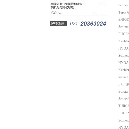
Schne
Turck
EH999
Setti
PHOEN
Kueble
HYDAC
Schnei
HYDAC
Kueble
hydac
P+F 19
Burst
Schnei
TURCK
PHOEN
Schnei
HYDAC