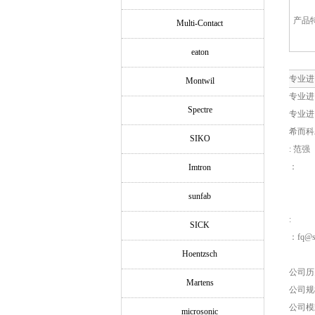
产品
Multi-Contact
eaton
专业进口
Montwil
专业进口
Spectre
专业进口
希而科
SIKO
: 范强
：
Imtron
sunfab
:
SICK
：fq@si
Hoentzsch
公司历
Martens
公司规
公司模
microsonic