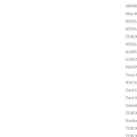
MK9906
Murr 6
HYDAC
HYDAC
TURCK
HYDAC 
BA9053
SCHUN
PHOEN
Turck 
IFM O
Turck
Turck 
Schnei
TURCK
Kueble
TURCK
TURCK