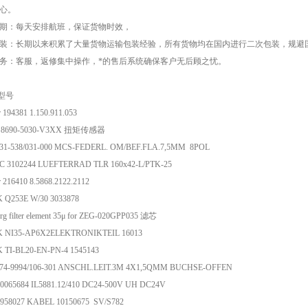
心。
期：每天安排航班，保证货物时效，
装：长期以来积累了大量货物运输包装经验，所有货物均在国内进行二次包装，规避
务：客服，返修集中操作，*的售后系统确保客户无后顾之忧。
型号
r 194381 1.150.911.053
er 8690-5030-V3XX 扭矩传感器
731-538/031-000 MCS-FEDERL. OM/BEF.FLA.7,5MM 8POL
 3102244 LUEFTERRAD TLR 160x42-L/PTK-25
r 216410 8.5868.2122.2112
 Q253E W/30 3033878
rg filter element 35μ for ZEG-020GPP035 滤芯
 NI35-AP6X2ELEKTRONIKTEIL 16013
 TI-BL20-EN-PN-4 1545143
774-9994/106-301 ANSCHL.LEIT.3M 4X1,5QMM BUCHSE-OFFEN
0065684 IL5881.12/410 DC24-500V UH DC24V
6958027 KABEL 10150675 SV/S782