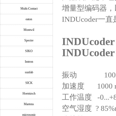
增量型编码器，
Multi-Contact
INDUcoder
eaton
Montwil
INDUcode
Spectre
INDUcode
SIKO
Imtron
sunfab
振动
100 ms-(
SICK
加速度
1000 ms
Hoentzsch
工作温度
-0...
Martens
空气湿度
? 85%r
microsonic