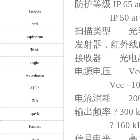
防护等级
IP 65 a
Lüdecke
IP 50 at r
rittal
扫描类型
光学
asphericon
发射器，红外线
Tecsis
接收器
光电晶
riegler
电源电压
Vcc=
winkelmann
Vcc =10...
ATOS
电流消耗
200 
INA
输出频率
? 300 
speck
? 160 kHz (
Pantron
信号电平
高 > V
rohde