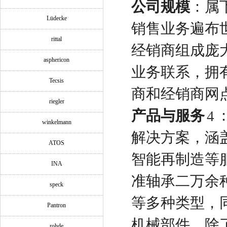
公司规模
：属
Lüdecke
销售业务遍布
rittal
经销商组成庞
asphericon
业务联系，拥有 4
Tecsis
商和经销商网
riegler
产品与服务
4
winkelmann
解决方案，涵
ATOS
智能再制造等
INA
准轴承二万余
speck
等多种类型，
Pantron
机械部件。除了
rohde