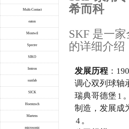
希而科
Multi-Contact
eaton
SKF 是
Montwil
的详细介绍
Spectre
SIKO
发展历程
：1
Imtron
sunfab
调心双列球轴承，
SICK
瑞典哥德堡
1
Hoentzsch
制造，发展成
Martens
。
4
microsonic