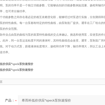
明。泵的功率不是一个独立功能参数，它能够由别的功能参数例如流量、扬程和轴功
率，也可求出轴功率。
个功能参数之间存在着必定的相互依赖变化联，能够经过对泵进行实验，分别测得和
泵的特性曲线。每一台泵都有特定的特性曲线，由泵制造厂提供。通常在工厂给出的
泵的作业范围。
际作业点由泵的曲线与泵的装置特性曲线的交点来确认。挑选和使用泵，应使泵的作
。此外，同一台泵运送粘度不同的液体时，其特性曲线也会改变。通常，泵制造厂所
线。对于动力式泵，跟着液体粘度增大，扬程和功率下降，轴功率增大，所以工业上
送功率。
低价供应*speck泵快速报价
低价供应*speck泵快速报价
言
产品：