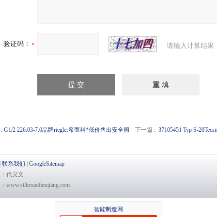
验证码：
请输入计算结果
:
G1/2 226.03-7.0品牌riegler希而科*低价售出安全阀
下一篇 :
37105451 Typ S-
|
联系我们
|
GoogleSitemap
系人：代义文
w.silkroadfanqiang.com
智能制造网