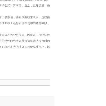
率按公式计算求得。反之，已知流量、扬
算出参数值，并画成曲线来表明，这些曲
特性曲线上还标明引荐使用的功能区段，
业点落在作业范围内，以保证工作经济性
给的特性曲线大多是指运送清洁冷水时的
有时将粘度大的液体加热使粘性变小，以