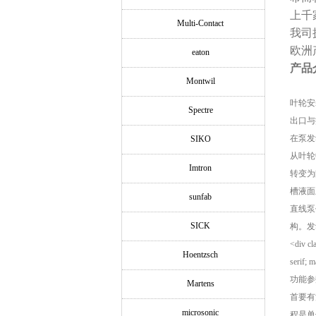
上千
Multi-Contact
我司
欧洲
eaton
产品
Montwil
叶轮安
Spectre
出口与
在泵发
SIKO
从叶轮
Imtron
转变为
槽液面
sunfab
直线泵
SICK
构。发
<div cl
Hoentzsch
serif; 
功能参
Martens
首要有
microsonic
程是单