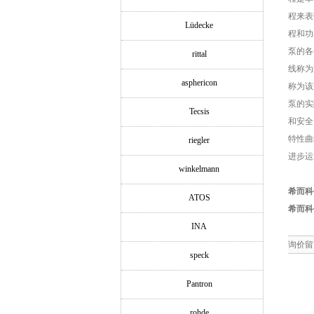
程来表
Lüdecke
程和功
泵的各
rittal
线称为
asphericon
称为该
泵的实
Tecsis
和安全
特性曲
riegler
进步运
winkelmann
希而科
ATOS
希而科
INA
询价留
speck
Pantron
rohde