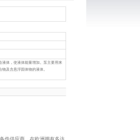
给液体，使液体能量增加。泵主要用来
合物及含悬浮固体物的液体。
品备件供应商。在欧洲拥有多达