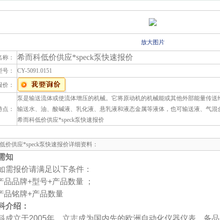
放大图片
希而科低价供应*speck泵快速报价
名称：
型号：
CY-5091.0151
报价：
泵是输送流体或使流体增压的机械。它将原动机的机械能或其他外部能量传送
特点：
输送水、油、酸碱液、乳化液、悬乳液和液态金属等液体，也可输送液、气混
希而科低价供应*speck泵快速报价
低价供应*speck泵快速报价详细资料：
需知
如需报价请满足以下条件：
产品品牌+型号+产品数量 ；
产品铭牌+产品数量
科介绍：
科成立于2005年，立志成为国内先的欧洲自动化仪器仪表，备