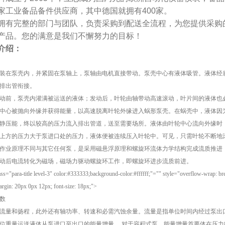
家工业备品备件供应商，其中德国就拥有400家。
拥有完整的部门与团队，负责采购到配送全流程，为您提供采购的
产品。您的满意是我们不懈努力的目标！
介绍：
装在泵壳内，并紧固在泵轴上，泵轴由电机直接带动。泵壳中心有液体吸管。液体经
排出管衔接。
动前，泵壳内灌满被运送的液体；发动后，叶轮由轴带动高速滚动，叶片间的液体也
中心被抛向外缘并获得能量，以高速脱离叶轮外缘进入蜗形泵壳。在蜗壳中，液体因
静压能，终以较高的压力流入排出管道，送至需要场所。液体由叶轮中心流向外缘时
上方的压力大于泵进口处的压力，液体便被连续压入叶轮中。可见，只需叶轮不断地
作业原理不同与其它任何泵，是采用磁悬浮原理和螺旋环流体力学结构完成流质推进
动后电流转化为磁场，磁场力驱动螺旋环工作，即螺旋环进步流质前进。
ass="para-title level-3" color:#333333;background-color:#ffffff;"="" style="overflow-wrap: br
margin: 20px 0px 12px; font-size: 18px;">
数
流量和扬程，此外还有轴功率、转速和必需汽蚀余量。流量是指单位时间内经过泵出
位重量运送液体从泵进口至出口的能量增量 ，对于容积式泵，能量增量首要体在压