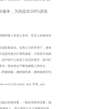
服务，为您提供100%原装
底阀和吸入管进入泵内。泵壳上的液体排
必须跟着滚动。在离心力的作用下，液体
为流道的逐步扩展而减速，又将部分动能
，在叶轮中心形成了必定的真空，因为贮
滚动，液体便会不断地被吸入和排出。
，即撤销轴，撤销轴衔接，撤销轴密封结
eak-word; font-family: arial, 宋体, sans-
口输出的液体量，一般采用体积流量；扬
力能增加上，所以通常以压力增量替代扬