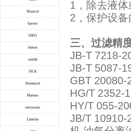
1
，除去液体
Montwil
2
，保护设备
Spectre
SIKO
三、过滤精
Imtron
JB-T 7218-
sunfab
JB-T 5087-
SICK
GBT 20080-
Hoentzsch
HG/T 2352-
Martens
HY/T 055-2
microsonic
JB/T 10910
Lüdecke