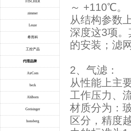
FISCHER
～
+110
℃。
zimmer
从结构参数
Leuze
深度这
3
项。
希而科
的安装；滤
工控产品
代理品牌
2
、气滤：
AirCom
从性能上主
beck
工作压力、
Ahlborn
材质分为：
Greisinger
区分，精度
honsberg