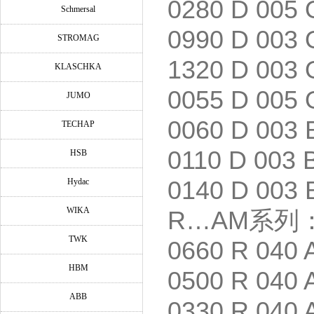
0280 D 005 
Schmersal
0990 D 003
STROMAG
1320 D 003
KLASCHKA
0055 D 005
JUMO
0060 D 003
TECHAP
0110 D 003
HSB
Hydac
0140 D 003
WIKA
R…AM
系列
TWK
0660 R 040 
HBM
0500 R 040 
ABB
0330 R 040 