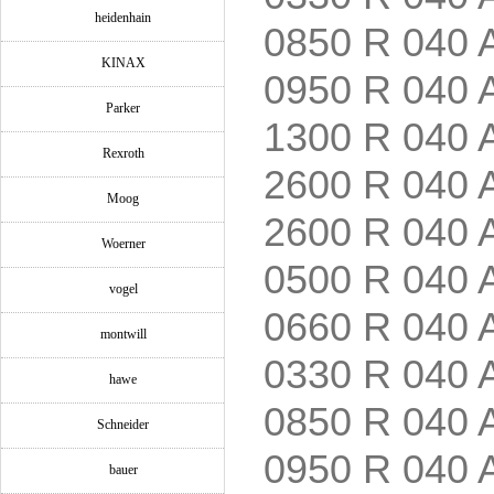
heidenhain
0850 R 040 
KINAX
0950 R 040 
Parker
1300 R 040 
Rexroth
2600 R 040 
Moog
2600 R 040 
Woerner
0500 R 040 
vogel
0660 R 040 
montwill
0330 R 040 
hawe
0850 R 040 
Schneider
0950 R 040 
bauer