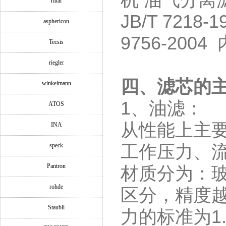
机 油气分离
rittal
JB/T 7218-
asphericon
9756-2004
Tecsis
riegler
四、滤芯的
winkelmann
1
、油滤：
ATOS
从性能上主
INA
speck
工作压力、
Pantron
材质分为：
rohde
区分，精度
Staubli
力的标准为
1