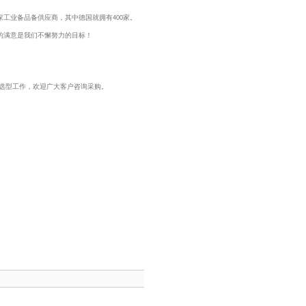
家工业备品备供应商，其中德国就拥有
家。
400
的满意是我们不懈努力的目标！
选型工作，欢迎广大客户咨询采购。