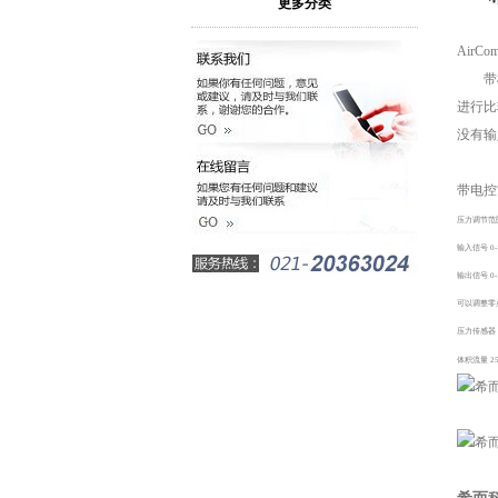
更多分类
AirCo
带
进行比
没有输
带电控
压力调节范
输入信号
0-
输出信号
0-
可以调整零
压力传感器
体积流量
25