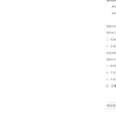
希而
希
我
我能为
希而科工
，实惠
1
，全面
2
价格实
德国公
、每周
3
、产品
4
、不易
5
6、只
询价留