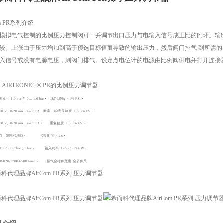
m PR
系列介绍
模拟电气控制的比例压力控制阀可一并调节出口压力与电输入信号成正比的闭环。输
较。上涨由于压力增加到高于预选目标值而导致的输出压力，然后阀门排气
到所需的
入信号或没有电源电压，则阀门排气。设定点电位计的电源由比例阀供电并打开连接
“
AIRTRONIC
"
® PR
的比例压力调节器
围
0
…
-1.0 bar
至
0
…
1.0 bar
•
线性
/
滞后
<1% F.S. •
10 V
、
0-20 mA
、
4-20 mA
，数字
•
响应灵敏度
± 0.5% F.S. •
10 V
、
0-20 mA
、
4-20 mA •
重复精度
± 0.5% F.S. •
点、范围和增益
•
控制时间
<1 s •
100/500 mbar
，
1 bar •
输入功率
12/22/30/44 W •
0/820/1700/6500 l/min •
排气全标称宽度
全公称尺