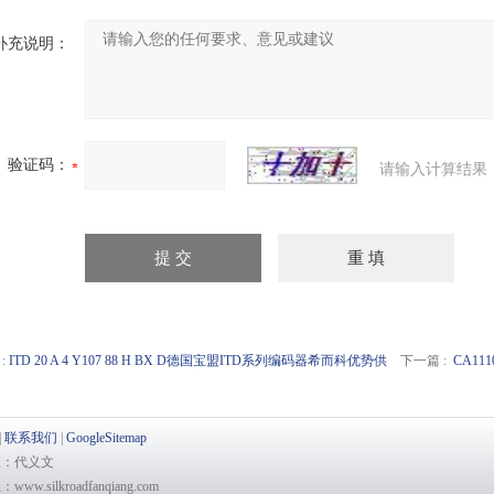
补充说明：
验证码：
请输入计算结果
:
ITD 20 A 4 Y107 88 H BX D德国宝盟ITD系列编码器希而科优势供
下一篇 :
CA1
|
联系我们
|
GoogleSitemap
系人：代义文
w.silkroadfanqiang.com