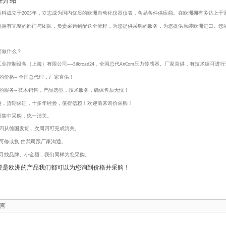
科介绍
而科成立于
年，立志成为国内优质的欧洲自动化仪器仪表，备品备件供应商。在欧洲拥有多达上千
2005
司拥有完整的部门与团队，负责采购到配送全流程，为您提供采购的服务，为您提供
原装欧洲进口。您
您做什么？
业控制设备（上海）有限公司----
，全国总代
压力传感器。厂家直供，有技术组可进行
Silkroad24
AirCom
的价格-- 全国总代理，厂家直供！
的服务--
技术销售，产品选型，技术服务，确保售后无忧！
惠，货期保证，十多年经验，值得信赖！欢迎前来询价采购！
司集中采购，统一清关。
四从德国发货，次周四可完成清关。
可修或换
由我司跟厂家沟通。
,
寻找品牌、小金额，我们同样为您采购。
要是欧洲的产品我们都可以为您询到价格并采购！
言