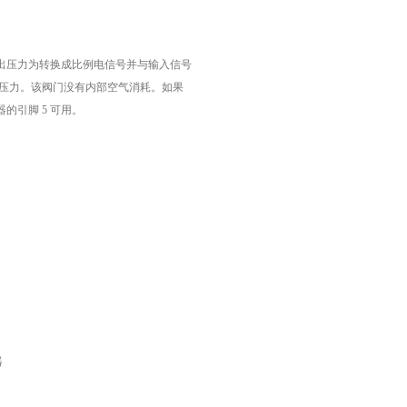
出压力为转换成比例电信号并与输入信号
压力。该阀门没有内部空气消耗。如果
器的引脚
5
可用。