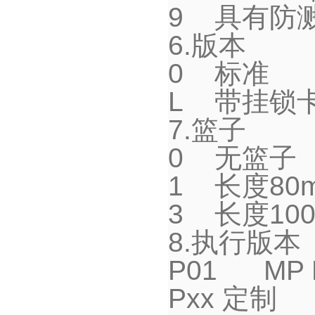
9
具有防
6.
版本
0
标准
L
带挂锁
7.
篮子
0
无篮子
1
长度
80
3
长度
10
8.
执行版本
P01 MP Fi
Pxx
定制