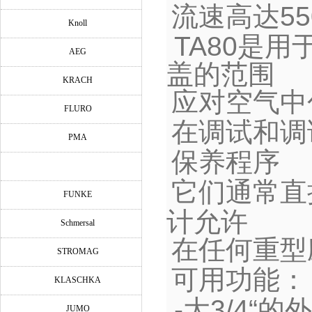
流速高达
55
Knoll
TA80
是用
AEG
盖的范围
KRACH
应对空气中
FLURO
在调试和调
PMA
保养程序
它们通常直
FUNKE
计允许
Schmersal
在任何重型
STROMAG
可用功能：
KLASCHKA
-
大
3/4
“的
JUMO