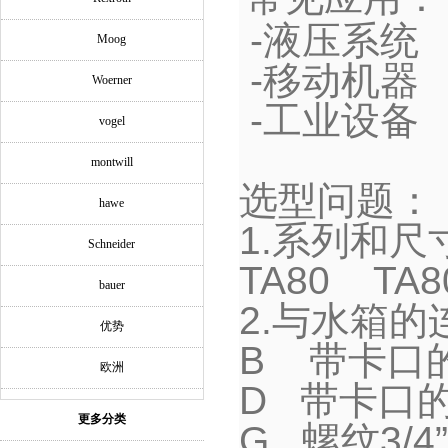
-
液压系统
Moog
-
移动机器
Woerner
-
工业设备
vogel
montwill
选型问题：
hawe
1.
系列和尺
Schneider
TA80 TA8
bauer
2.
与水箱的
优势
B
带卡口
欧洲
D
带卡口
更多分类
G
螺纹
3/4
”