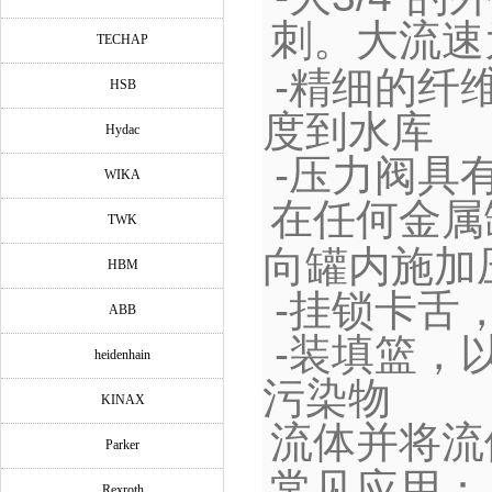
刺。大流速
TECHAP
-
精细的纤
HSB
度到水库
Hydac
-
压力阀具
WIKA
在任何金属
TWK
向罐内施加
HBM
-
挂锁卡舌
ABB
-
装填篮，
heidenhain
污染物
KINAX
流体并将流
Parker
常见应用：
Rexroth