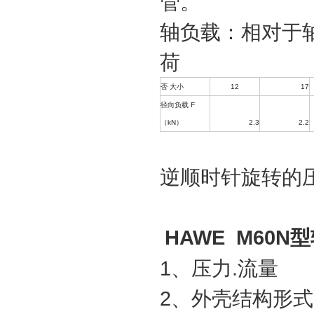
轴负载：相对于
否
大小
12
17
径向负载
F
（
kN
）
2.3
2.2
逆顺时针旋转的
HAWE M60N
型
1
、压力.流量
2
、外壳结构形式