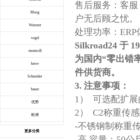
售后服务：客服
Moog
户无后顾之忧。
Woerner
处理功率：ER
vogel
Silkroad24
于 
montwill
为国内“零出错
hawe
件供货商。
Schneider
3.
注意事项：
bauer
1） 可选配扩
优势
2） C2称重传
欧洲
-不锈钢制称重
更多分类
-高 容量：50公斤.