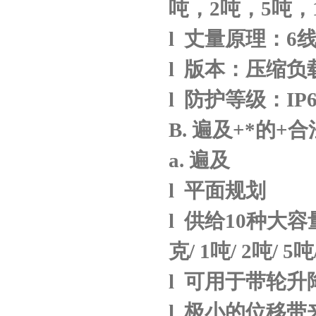
吨，
2
吨，
5
吨，
l
丈量原理：
6
l
版本：压缩负
l
防护等级：
IP
B.
遍及
+
*的
+
合
a.
遍及
l
平面规划
l
供给
10
种大容
克
/ 1
吨
/ 2
吨
/ 5
吨
l
可用于带轮升
l
极小的位移带