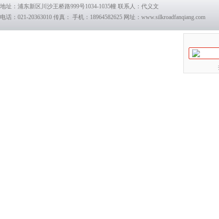
地址：浦东新区川沙王桥路999号1034-1035幢 联系人：代义文
电话：021-20363010 传真： 手机：18964582625 网址：www.silkroadfanqiang.com