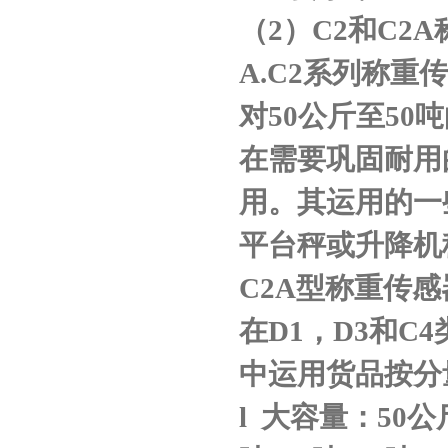
（
2
）
C2
和
C2A
A.C2
系列称重传
对
50
公斤至
50
吨
在需要巩固耐用
用。其运用的一
平台秤或升降机
C2A
型称重传感
在
D1
，
D3
和
C4
中运用货品按分
l
大容量：
50
公