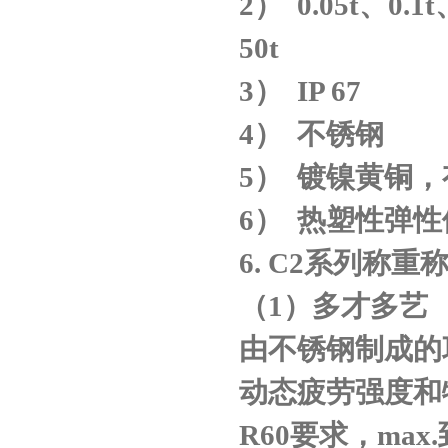
2
）
0.05t
、
0.1t
50t
3
）
IP 67
4
）
不锈钢
5
）
镀镍黄铜，
6
）
热塑性弹性
6.
C2
系列称重
（
1
）多才多艺
由不锈钢制成的
动态疲劳强度和
R60
要求，
max.