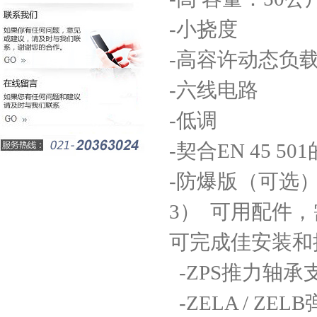
-小挠度
-高容许动态负
-六线电路
-低调
-契合EN 45 5
-防爆版（可选
3） 可用配件
可完成佳安装和
-ZPS推力轴承支
-ZELA / ZE