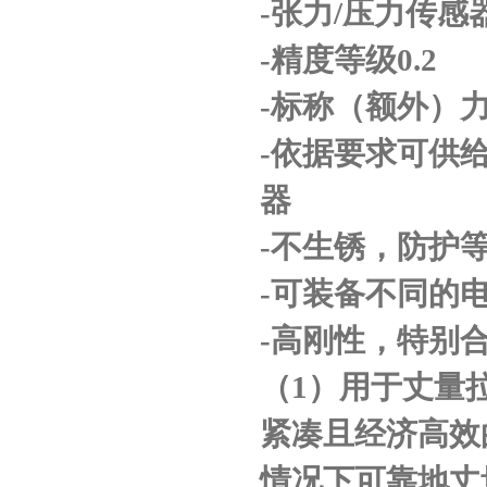
-
张力
/
压力传感
-
精度等级
0.2
-
标称（额外）
-
依据要求可供
器
-
不生锈，防护
-
可装备不同的
-
高刚性，特别
（
1
）用于丈量
紧凑且经济高效
情况下可靠地丈