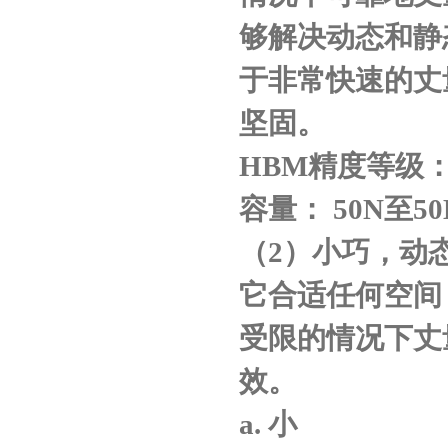
够解决动态和静
于非常快速的丈
坚固。
HBM
精度等级
容量：
50N
至
50
（
2
）小巧，动
它合适任何空间
受限的情况下丈
效。
a.
小