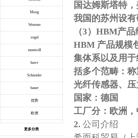
国达姆斯塔特，
Moog
我国的苏州设有
Woerner
（
3
）
HBM
产品
vogel
HBM
产品规模
montwill
集体系以及用于
hawe
括多个范畴：称
Schneider
光纤传感器、压
bauer
国家：德国
优势
工厂分：欧洲，
欧洲
2.
公司介绍
更多分类
希而科贸易（上