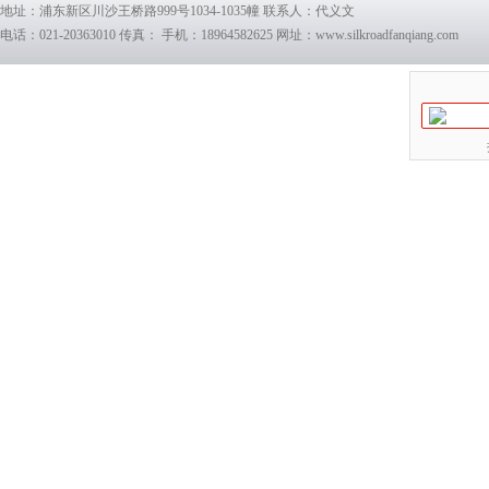
地址：浦东新区川沙王桥路999号1034-1035幢 联系人：代义文
电话：021-20363010 传真： 手机：18964582625 网址：www.silkroadfanqiang.com