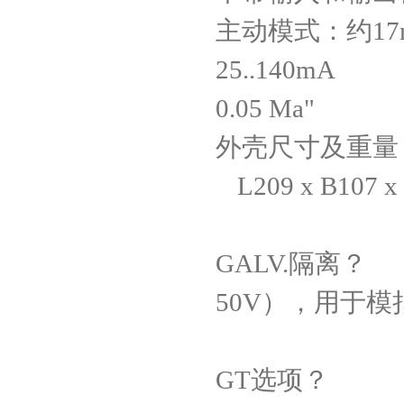
主动模式：约
1
25..140mA
0.05 Ma"
外壳尺寸及重量
L209 x B107 x
GALV.
隔离？
50V
），用于模
GT
选项？